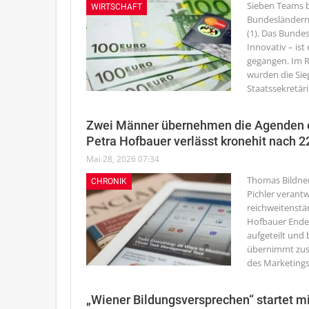
Sieben Teams be
WIRTSCHAFT
Bundesländern W
(1).
Das Bundes
Innovativ – ist
gegangen. Im R
wurden die Sie
Staatssekretär
Zwei Männer übernehmen die Agenden ei
Petra Hofbauer verlässt kronehit nach 2
Mai 28, 2026 07:34
Thomas Bildner
CHRONIK
Pichler verantw
reichweitenstä
Hofbauer Ende 
aufgeteilt und
übernimmt zusä
des Marketings
„Wiener Bildungsversprechen“ startet mi