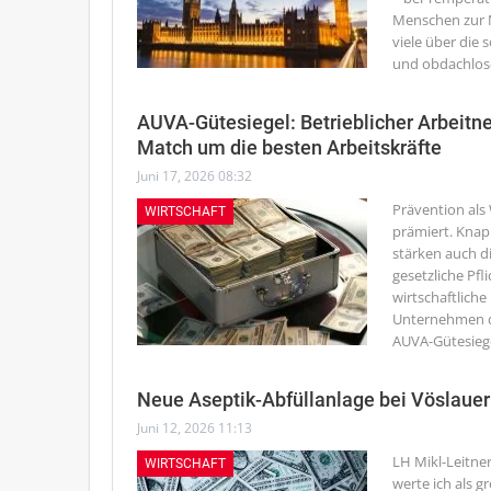
Menschen zur N
viele über die
und obdachlos
AUVA-Gütesiegel: Betrieblicher Arbeit
Match um die besten Arbeitskräfte
Juni 17, 2026 08:32
Prävention als
WIRTSCHAFT
prämiert. Knap
stärken auch di
gesetzliche Pfl
wirtschaftliche
Unternehmen di
AUVA-Gütesiege
Neue Aseptik-Abfüllanlage bei Vöslauer
Juni 12, 2026 11:13
LH Mikl-Leitne
WIRTSCHAFT
werte ich als 