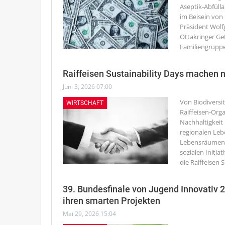
Aseptik-Abfülla
im Beisein von
Präsident Wolf
Ottakringer Ge
Familiengruppe
Raiffeisen Sustainability Days machen 
Juni 3, 2026 07:00
Von Biodiversi
WIRTSCHAFT
Raiffeisen-Orga
Nachhaltigkeit 
regionalen Leb
Lebensräumen, 
sozialen Initia
die Raiffeisen S
39. Bundesfinale von Jugend Innovativ 
ihren smarten Projekten
Mai 29, 2026 15:04