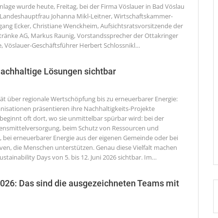
nlage wurde heute, Freitag, bei der Firma Vöslauer in Bad Vöslau
 Landeshauptfrau Johanna Mikl-Leitner, Wirtschaftskammer-
gang Ecker, Christiane Wenckheim, Aufsichtsratsvorsitzende der
tränke AG, Markus Raunig, Vorstandssprecher der Ottakringer
, Vöslauer-Geschäftsführer Herbert Schlossnikl
…
nachhaltige Lösungen sichtbar
tät über regionale Wertschöpfung bis zu erneuerbarer Energie:
nisationen präsentieren ihre Nachhaltigkeits-Projekte
beginnt oft dort, wo sie unmittelbar spürbar wird: bei der
ensmittelversorgung, beim Schutz von Ressourcen und
bei erneuerbarer Energie aus der eigenen Gemeinde oder bei
tiven, die Menschen unterstützen. Genau diese Vielfalt machen
ustainability Days von 5. bis 12. Juni 2026 sichtbar. Im
…
2026: Das sind die ausgezeichneten Teams mit