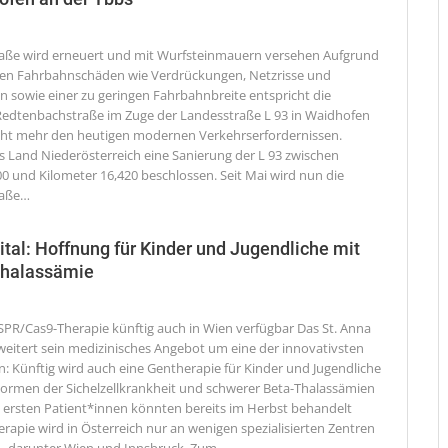
aße wird erneuert und mit Wurfsteinmauern versehen
Aufgrund
en Fahrbahnschäden wie Verdrückungen, Netzrisse und
sowie einer zu geringen Fahrbahnbreite entspricht die
edtenbachstraße im Zuge der Landesstraße L 93 in Waidhofen
cht mehr den heutigen modernen Verkehrserfordernissen.
s Land Niederösterreich eine Sanierung der L 93 zwischen
00 und Kilometer 16,420 beschlossen. Seit Mai wird nun die
aße
…
tal: Hoffnung für Kinder und Jugendliche mit
-Thalassämie
SPR/Cas9-Therapie künftig auch in Wien verfügbar
Das St. Anna
rweitert sein medizinisches Angebot um eine der innovativsten
: Künftig wird auch eine Gentherapie für Kinder und Jugendliche
ormen der Sichelzellkrankheit und schwerer Beta-Thalassämien
 ersten Patient*innen könnten bereits im Herbst behandelt
rapie wird in Österreich nur an wenigen spezialisierten Zentren