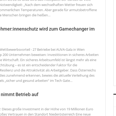
otwendigkeit: „Nach dem wechselhaften Wetter freuen sich
 sommerlichen Temperaturen. Aber gerade für armutsbetroffene
e Menschen bringen die heißen
…
nehmer:innenschutz wird zum Gamechanger im
 Wettbewerbsvorteil - 27 Betriebe bei AUVA-Gala in Wien
p 200 Unternehmen beweisen: Investitionen in sicheres Arbeiten
e Wirtschaft.
Ein sicheres Arbeitsumfeld ist längst mehr als eine
ichtübung – es ist ein entscheidender Faktor für die
 Resilienz und die Attraktivität als Arbeitgeber. Dass Österreichs
es zunehmend erkennen, bewies die aktuelle Verleihung des
ls „sicher und gesund arbeiten“ im Tech Gate
…
 nimmt Betrieb auf
r: Dieses große Investment in der Höhe von 19 Millionen Euro
großes Vertrauen in den Standort Niederösterreich
Eine neue