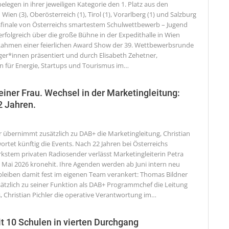
legen in ihrer jeweiligen Kategorie den 1. Platz aus den
ien (3), Oberösterreich (1), Tirol (1), Vorarlberg (1) und Salzburg
finale von Österreichs smartestem Schulwettbewerb – Jugend
 erfolgreich über die große Bühne in der Expedithalle in Wien
ahmen einer feierlichen Award Show der 39. Wettbewerbsrunde
ger*innen präsentiert und durch Elisabeth Zehetner,
in für Energie, Startups und Tourismus im
…
ner Frau. Wechsel in der Marketingleitung:
2 Jahren.
 übernimmt zusätzlich zu DAB+ die Marketingleitung, Christian
ortet künftig die Events.
Nach 22 Jahren bei Österreichs
rkstem privaten Radiosender verlässt Marketingleiterin Petra
Mai 2026 kronehit. Ihre Agenden werden ab Juni intern neu
 bleiben damit fest im eigenen Team verankert: Thomas Bildner
tzlich zu seiner Funktion als DAB+ Programmchef die Leitung
, Christian Pichler die operative Verantwortung im
…
t 10 Schulen in vierten Durchgang