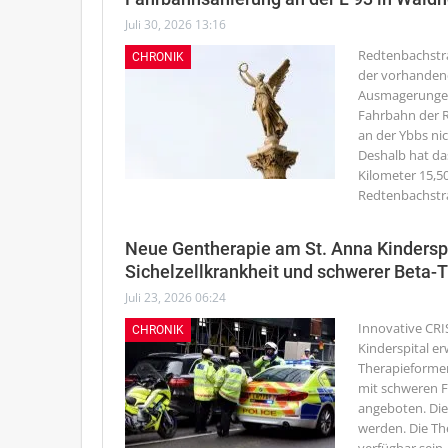
Juli 30, 2026 13:16
Redtenbachstr
CHRONIK
der vorhanden
Ausmagerungen 
Fahrbahn der R
an der Ybbs ni
Deshalb hat da
Kilometer 15,5
Redtenbachstr
Neue Gentherapie am St. Anna Kinderspi
Sichelzellkrankheit und schwerer Beta
Juli 23, 2026 06:24
Innovative CRI
CHRONIK
Kinderspital e
Therapieformen
mit schweren F
angeboten. Die
werden. Die The