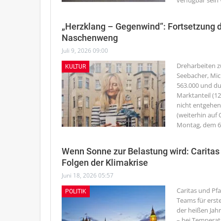
verfügbar sein
„Herzklang – Gegenwind“: Fortsetzung 
Naschenweng
Juli 9, 2026 09:00
Dreharbeiten zu
KULTUR
Seebacher, Mic
563.000 und du
Marktanteil (12
nicht entgehen
(weiterhin auf 
Montag, dem 6. 
Wenn Sonne zur Belastung wird: Caritas 
Folgen der Klimakrise
Juni 18, 2026 05:57
Caritas und Pf
POLITIK
Teams für erst
der heißen Jahr
– bei Temperatu