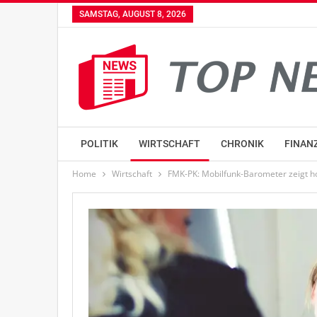
SAMSTAG, AUGUST 8, 2026
POLITIK
WIRTSCHAFT
CHRONIK
FINAN
Home
Wirtschaft
FMK-PK: Mobilfunk-Barometer zeigt h