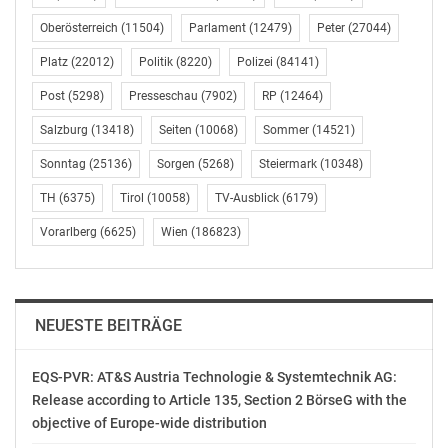
LGA Gerhard Dafert. „Das Haus hat für die NÖ LGA
Oberösterreich
(11504)
Parlament
(12479)
Peter
(27044)
einen besonderen Stellenwert: Es ist ein Haus mit
Platz
(22012)
Politik
(8220)
Polizei
(84141)
Geschichte. Ein Haus, in dem gelebt wird und in dem
sich die Menschen, die hier jeden einzelnen Tag leben
Post
(5298)
Presseschau
(7902)
RP
(12464)
und arbeiten, wohlfühlen.“
Salzburg
(13418)
Seiten
(10068)
Sommer
(14521)
Ein besonderer Höhepunkt der Feier war die Ehrung
Sonntag
(25136)
Sorgen
(5268)
Steiermark
(10348)
jener Mitarbeiterinnen und Mitarbeiter, die seit der
TH
(6375)
Tirol
(10058)
TV-Ausblick
(6179)
Eröffnung im Jahr 1996 im PBZ Zwettl tätig sind. Zehn
Vorarlberg
(6625)
Wien
(186823)
Kolleginnen und Kollegen sind seit dem ersten Tag mit
dem Haus verbunden. „Das ist keine
Selbstverständlichkeit. Das ist eine Leistung, die wir
heute ausdrücklich würdigen wollen. Drei Jahrzehnte
NEUESTE BEITRÄGE
Tätigkeit an einem Ort sind Ausdruck von Loyalität,
Fachlichkeit, Verlässlichkeit und echter Verbundenheit“,
EQS-PVR: AT&S Austria Technologie & Systemtechnik AG:
so Vorstand Dafert.
Release according to Article 135, Section 2 BörseG with the
objective of Europe-wide distribution
Pflegedirektorin Silvia Neugschwandtner und