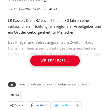
von
10. Juni 2026 07:46
94
LR Kasser: Das PBZ Zwettl ist seit 30 Jahren eine
verlässliche Einrichtung, ein regionaler Arbeitgeber und
ein Ort der Geborgenheit für Menschen
Das Pflege- und Betreuungszentrum Zwettl – Haus
Frohsinn – feierte sein 30-jähriges Bestehen. Seit der
Eröffnung im Jahr 1996 ist das PBZ Zwettl ein wichtiger
Bestandteil der regionalen Pflege- und
WEITERLESEN..
Betreuungslandschaft. Heute bietet das Haus 103
Bewohnerinnen und Bewohnern Platz und umfasst
Langzeitpflege, Kurzzeitpflege, rehabilitative
Übergangspflege sowie einen psychosozialen
Haus
Hofbauer
Kern
Niederösterreich
Platz
Betreuungsbereich.
94
Im Mittelpunkt der Jubiläumsfeier standen nicht nur
Share
Facebook
Twitter
drei Jahrzehnte Hausgeschichte, sondern vor allem jene