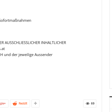
e Sofortmaßnahmen
R AUSSCHLIESSLICHER INHALTLICHER
.at
H und der jeweilige Aussender
gle+
ReddIt
69