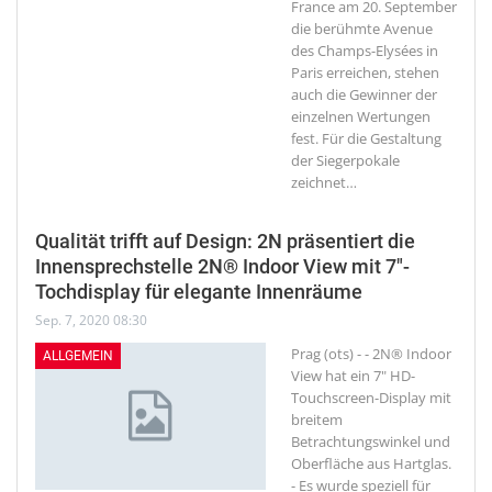
France am 20. September
die berühmte Avenue
des Champs-Elysées in
Paris erreichen, stehen
auch die Gewinner der
einzelnen Wertungen
fest. Für die Gestaltung
der Siegerpokale
zeichnet
…
Qualität trifft auf Design: 2N präsentiert die
Innensprechstelle 2N® Indoor View mit 7″-
Tochdisplay für elegante Innenräume
Sep. 7, 2020 08:30
Prag (ots) - - 2N® Indoor
ALLGEMEIN
View hat ein 7" HD-
Touchscreen-Display mit
breitem
Betrachtungswinkel und
Oberfläche aus Hartglas.
- Es wurde speziell für