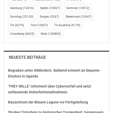
Salzburg
(13416)
Seiten
(10067)
Sommer
(14512)
Sonntag
(25130)
Sorgen
(5267)
Steiermark
(10347)
TH
(6375)
Tirol
(10057)
TV-Ausblick
(6179)
Vorarlberg
(6625)
Wien
(186803)
NEUESTE BEITRÄGE
Begraben unter Altkleidern. Südwind erinnert an Deponie-
Einsturz in Uganda
“FREY WILLE“ informiert über Cybervorfall und setzt
umfassende Sicherheitsmaßnahmen
Bauzentrum der Blauen Lagune vor Fertigstellung
Stocker/Totschnig zu historischer Trockenheit: Gemeinsam