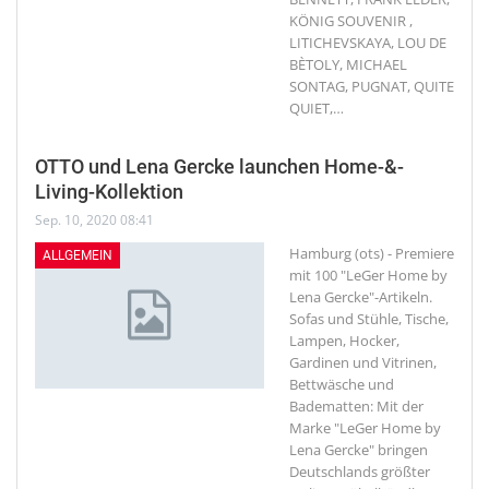
KÖNIG SOUVENIR ,
LITICHEVSKAYA, LOU DE
BÈTOLY, MICHAEL
SONTAG, PUGNAT, QUITE
QUIET,
…
OTTO und Lena Gercke launchen Home-&-
Living-Kollektion
Sep. 10, 2020 08:41
Hamburg (ots) - Premiere
ALLGEMEIN
mit 100 "LeGer Home by
Lena Gercke"-Artikeln.
Sofas und Stühle, Tische,
Lampen, Hocker,
Gardinen und Vitrinen,
Bettwäsche und
Badematten: Mit der
Marke "LeGer Home by
Lena Gercke" bringen
Deutschlands größter