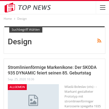
Home
Design
Suchbegriff Wählen
Design
Stromlinienförmige Markenikone: Der SKODA
935 DYNAMIC feiert seinen 85. Geburtstag
Sep. 25, 2020 10:36
Mladá Boleslav (ots) - -
ALLGEMEIN
Markant gestalteter
Prototyp mit
stromlinienförmiger
Karosserie spiegelte 1935