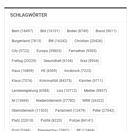
SCHLAGWÖRTER
Beim
(18497)
Bild
(16101)
Boden
(8749)
Brand
(9611)
Burgenland
(7813)
BW
(16242)
Christian
(20426)
City
(5722)
Europa
(39803)
Fernsehen
(9505)
Freitag
(33229)
Gesundheit
(6104)
Graz
(9934)
Haus
(16809)
HE
(6509)
Innsbruck
(7223)
Klaus
(7374)
Kriminalität
(84375)
Kärnten
(9711)
Landesregierung
(6584)
Linz
(10712)
Medien
(9837)
NI
(13669)
Niederösterreich
(27782)
NRW
(26322)
Oberösterreich
(11503)
Parlament
(12479)
Peter
(27042)
Platz
(22010)
Politik
(8220)
Polizei
(84141)
Post
(5294)
Presseschau
(7902)
RP
(12464)