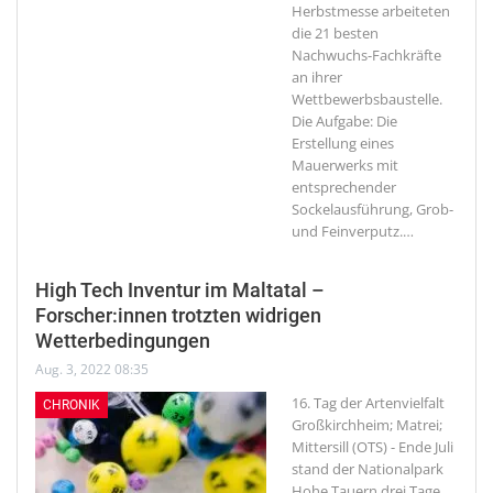
Herbstmesse arbeiteten
die 21 besten
Nachwuchs-Fachkräfte
an ihrer
Wettbewerbsbaustelle.
Die Aufgabe: Die
Erstellung eines
Mauerwerks mit
entsprechender
Sockelausführung, Grob-
und Feinverputz.
…
High Tech Inventur im Maltatal –
Forscher:innen trotzten widrigen
Wetterbedingungen
Aug. 3, 2022 08:35
16. Tag der Artenvielfalt
CHRONIK
Großkirchheim; Matrei;
Mittersill (OTS) - Ende Juli
stand der Nationalpark
Hohe Tauern drei Tage