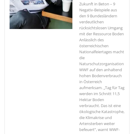
Zukunft in Beton – 9
Negativ-Beispiele aus
den 9 Bundesländern
verdeutlichen
rücksichtslosen Umgang
mit der Ressource Boden
Anlässlich des
österreichischen
Nationalfeiertages macht
die
Naturschutzorganisation
WWF auf den anhaltend
hohen Bodenverbrauch
in Österreich
aufmerksam. „Tag für Tag
werden im Schnitt 11,5
Hektar Boden
verbraucht. Das ist eine
ökologische Katastrophe,
die Klimakrise und
Artensterben weiter
befeuert”, warnt WWF-