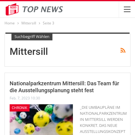
Home
Mittersill
Seite 3
Suchbegriff Wählen
Mittersill
Nationalparkzentrum Mittersill: Das Team für
die Ausstellungsplanung steht fest
Feb. 7, 2023 10:30
_DIE UMBAUPLÄNE IM
CHRONIK
NATIONALPARKZENTRUM
IN MITTERSILL WERDEN
KONKRET. DAS NEUE
AUSSTELLUNGSKONZEPT