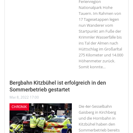
Ferienregion
Nationalpark Hohe
Tauern. Im Rahmen von
17 Tagesetappen legen
nun Wanderer vom
Startpunkt am Fuße der
Krimmler Wasserfälle bis
ins Tal der Almen nach
Hüttschlag im Großarltal
275 Kilometer und 14.000
Höhenmeter zurück.
Somit konnte
…
Bergbahn Kitzbühel ist erfolgreich in den
Sommerbetrieb gestartet
Mai 8, 2022 17:00
Die 4er-Sesselbahn
CHRONIK
Gaisberg in Kirchberg
und die Hornbahn in
Kitzbühel haben den
Sommerbetrieb bereits