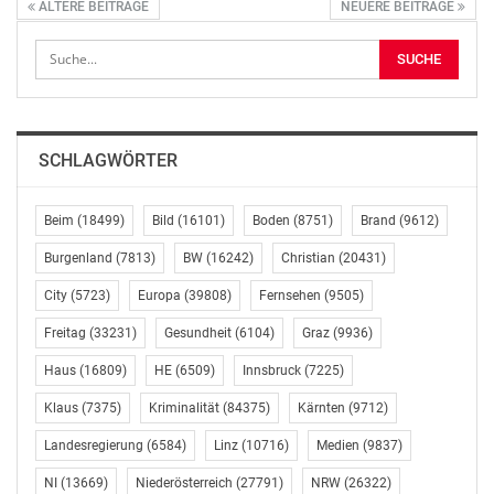
ÄLTERE BEITRÄGE
NEUERE BEITRÄGE
SCHLAGWÖRTER
Beim
(18499)
Bild
(16101)
Boden
(8751)
Brand
(9612)
Burgenland
(7813)
BW
(16242)
Christian
(20431)
City
(5723)
Europa
(39808)
Fernsehen
(9505)
Freitag
(33231)
Gesundheit
(6104)
Graz
(9936)
Haus
(16809)
HE
(6509)
Innsbruck
(7225)
Klaus
(7375)
Kriminalität
(84375)
Kärnten
(9712)
Landesregierung
(6584)
Linz
(10716)
Medien
(9837)
NI
(13669)
Niederösterreich
(27791)
NRW
(26322)