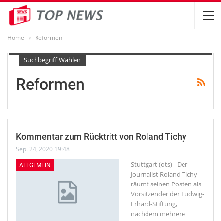
Home
Reformen
Suchbegriff Wählen
Reformen
Kommentar zum Rücktritt von Roland Tichy
Sep. 24, 2020 19:48
Stuttgart (ots) - Der
ALLGEMEIN
Journalist Roland Tichy
räumt seinen Posten als
Vorsitzender der Ludwig-
Erhard-Stiftung,
nachdem mehrere