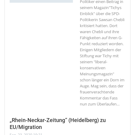
Politiker einen Beitrag in
seinem Magazin"Tichys
Einblick" über die SPD-
Politikerin Sawsan Chebli
kritisiert hatten. Dort
waren Chebli und ihre
Fähigkeiten auf ihren G-
Punkt reduziert worden.
Einigen Mitgliedern der
Stiftung war Tichy mit
seinem "liberal-
konservativen
Meinungsmagazin"
schon länger ein Dorn im
Auge. Mag sein, dass der
frauenverachtende
Kommentar das Fass
nun zum Überlaufen
…
„Rhein-Neckar-Zeitung“ (Heidelberg) zu
EU/Migration
Sep. 23, 2020 19:21