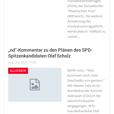
Handelskammertages
(DIHK) der Düsseldorfer
"Rheinischen Post"
(Mittwoch). Die weitere
Aussetzung der
Insolvenzantragspflicht
werde jedoch "vielfach zu
Lasten
…
„nd“-Kommentar zu den Plänen des SPD-
Spitzenkandidaten Olaf Scholz
Aug. 24, 2020 17:56
Berlin (ots) - "Was
ALLGEMEIN
kümmert mich mein
Geschwätz von gestern."
Mit diesem Satz ist Ex-
Bundeskanzler Konrad
Adenauer (CDU) in die
Geschichtsbücher
eingegangen. SPD-
Kanzlerkandidat Olaf