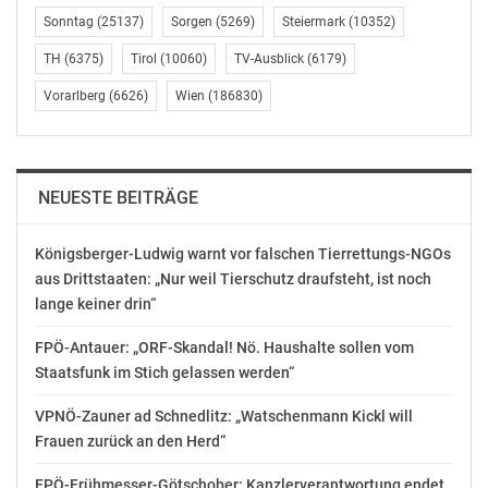
Sonntag
(25137)
Sorgen
(5269)
Steiermark
(10352)
TH
(6375)
Tirol
(10060)
TV-Ausblick
(6179)
Vorarlberg
(6626)
Wien
(186830)
NEUESTE BEITRÄGE
Königsberger-Ludwig warnt vor falschen Tierrettungs-NGOs
aus Drittstaaten: „Nur weil Tierschutz draufsteht, ist noch
lange keiner drin“
FPÖ-Antauer: „ORF-Skandal! Nö. Haushalte sollen vom
Staatsfunk im Stich gelassen werden“
VPNÖ-Zauner ad Schnedlitz: „Watschenmann Kickl will
Frauen zurück an den Herd“
FPÖ-Frühmesser-Götschober: Kanzlerverantwortung endet