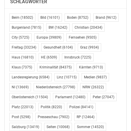
SCHLAGWÖRTER
Beim
(18502)
Bild
(16101)
Boden
(8752)
Brand
(9612)
Burgenland
(7815)
BW
(16242)
Christian
(20434)
City
(5725)
Europa
(39809)
Fernsehen
(9505)
Freitag
(33234)
Gesundheit
(6104)
Graz
(9934)
Haus
(16810)
HE
(6509)
Innsbruck
(7225)
Klaus
(7375)
Kriminalität
(84375)
Kärnten
(9713)
Landesregierung
(6584)
Linz
(10715)
Medien
(9837)
NI
(13669)
Niederösterreich
(27798)
NRW
(26322)
Oberösterreich
(11504)
Parlament
(12480)
Peter
(27047)
Platz
(22013)
Politik
(8220)
Polizei
(84141)
Post
(5298)
Presseschau
(7902)
RP
(12464)
Salzburg
(13419)
Seiten
(10068)
Sommer
(14520)