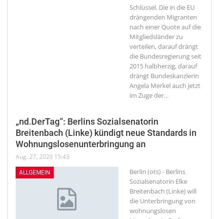
Schlüssel. Die in die EU
drängenden Migranten
nach einer Quote auf die
Mitgliedsländer zu
verteilen, darauf drängt
die Bundesregierung seit
2015 halbherzig, darauf
drängt Bundeskanzlerin
Angela Merkel auch jetzt
im Zuge der
…
„nd.DerTag“: Berlins Sozialsenatorin
Breitenbach (Linke) kündigt neue Standards in
Wohnungslosenunterbringung an
Aug. 27, 2020 15:43
Berlin (ots) - Berlins
ALLGEMEIN
Sozialsenatorin Elke
Breitenbach (Linke) will
die Unterbringung von
wohnungslosen