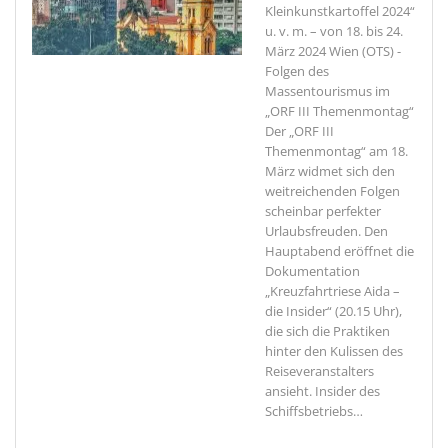
Kleinkunstkartoffel 2024“
u. v. m. – von 18. bis 24.
März 2024
Wien (OTS) -
Folgen des
Massentourismus im
„ORF III Themenmontag“
Der „ORF III
Themenmontag“ am 18.
März widmet sich den
weitreichenden Folgen
scheinbar perfekter
Urlaubsfreuden. Den
Hauptabend eröffnet die
Dokumentation
„Kreuzfahrtriese Aida –
die Insider“ (20.15 Uhr),
die sich die Praktiken
hinter den Kulissen des
Reiseveranstalters
ansieht. Insider des
Schiffsbetriebs
…