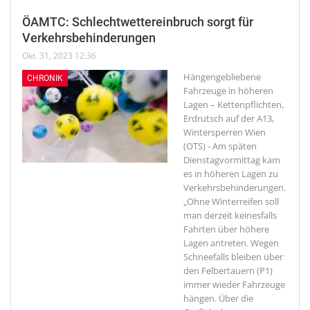
ÖAMTC: Schlechtwettereinbruch sorgt für
Verkehrsbehinderungen
Okt. 31, 2023 12:36
Hängengebliebene
CHRONIK
Fahrzeuge in höheren
Lagen – Kettenpflichten,
Erdrutsch auf der A13,
Wintersperren
Wien
(OTS) - Am späten
Dienstagvormittag kam
es in höheren Lagen zu
Verkehrsbehinderungen.
„Ohne Winterreifen soll
man derzeit keinesfalls
Fahrten über höhere
Lagen antreten. Wegen
Schneefalls bleiben über
den Felbertauern (P1)
immer wieder Fahrzeuge
hängen. Über die