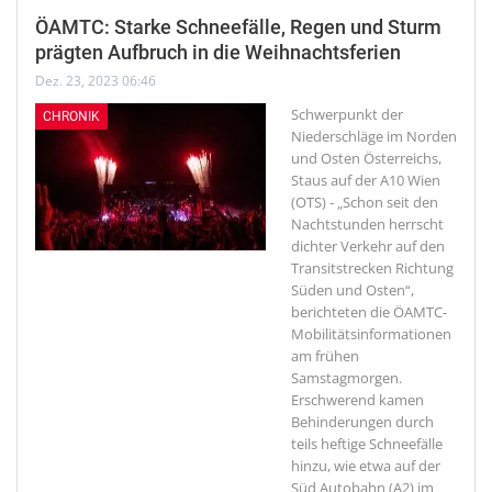
ÖAMTC: Starke Schneefälle, Regen und Sturm
prägten Aufbruch in die Weihnachtsferien
Dez. 23, 2023 06:46
Schwerpunkt der
CHRONIK
Niederschläge im Norden
und Osten Österreichs,
Staus auf der A10
Wien
(OTS) - „Schon seit den
Nachtstunden herrscht
dichter Verkehr auf den
Transitstrecken Richtung
Süden und Osten“,
berichteten die ÖAMTC-
Mobilitätsinformationen
am frühen
Samstagmorgen.
Erschwerend kamen
Behinderungen durch
teils heftige Schneefälle
hinzu, wie etwa auf der
Süd Autobahn (A2) im