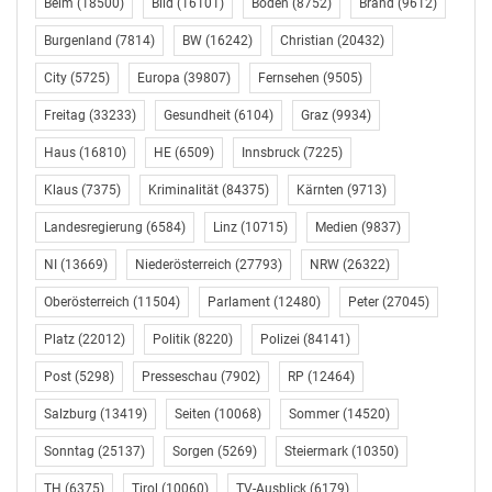
Beim
(18500)
Bild
(16101)
Boden
(8752)
Brand
(9612)
Burgenland
(7814)
BW
(16242)
Christian
(20432)
City
(5725)
Europa
(39807)
Fernsehen
(9505)
Freitag
(33233)
Gesundheit
(6104)
Graz
(9934)
Haus
(16810)
HE
(6509)
Innsbruck
(7225)
Klaus
(7375)
Kriminalität
(84375)
Kärnten
(9713)
Landesregierung
(6584)
Linz
(10715)
Medien
(9837)
NI
(13669)
Niederösterreich
(27793)
NRW
(26322)
Oberösterreich
(11504)
Parlament
(12480)
Peter
(27045)
Platz
(22012)
Politik
(8220)
Polizei
(84141)
Post
(5298)
Presseschau
(7902)
RP
(12464)
Salzburg
(13419)
Seiten
(10068)
Sommer
(14520)
Sonntag
(25137)
Sorgen
(5269)
Steiermark
(10350)
TH
(6375)
Tirol
(10060)
TV-Ausblick
(6179)