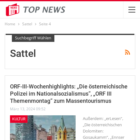
Home
Sattel
Seite 4
Suchbegriff Wählen
Sattel
ORF-III-Wochenhighlights: „Die österreichische
Polizei im Nationalsozialismus“, „ORF III
Themenmontag“ zum Massentourismus
März 13, 2024 09:52
Außerdem: „erLesen“,
KULTUR
„Die österreichischen
Dolomiten:
Gosaukamm“, „Ennser