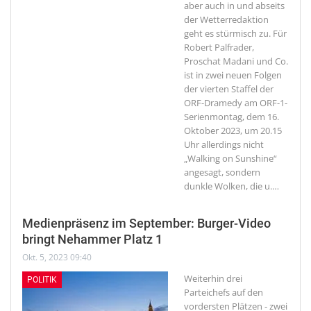
aber auch in und abseits
der Wetterredaktion
geht es stürmisch zu. Für
Robert Palfrader,
Proschat Madani und Co.
ist in zwei neuen Folgen
der vierten Staffel der
ORF-Dramedy am ORF-1-
Serienmontag, dem 16.
Oktober 2023, um 20.15
Uhr allerdings nicht
„Walking on Sunshine“
angesagt, sondern
dunkle Wolken, die u.
…
Medienpräsenz im September: Burger-Video
bringt Nehammer Platz 1
Okt. 5, 2023 09:40
Weiterhin drei
POLITIK
Parteichefs auf den
vordersten Plätzen - zwei