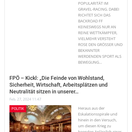
POPULARITÄT IM
GRAVEL-RACING. DABEI
RICHTET SICH DAS
BACKROAD FF
KEINESWEGS NUR AN
REINE WETTKÄMPFER,
VIELMEHR VERSTEHT
ROSE DEN GRÖSSER UND
BEKANNTER
WERDENDEN SPORT ALS
BEWEGUNG
…
FPÖ – Kickl: „Die Feinde von Wohlstand,
Sicherheit, Wirtschaft, Arbeitsplätzen und
Neutralität sitzen in unserer…
Feb. 27, 2024 11:47
Heraus aus der
POLITIK
Eskalationsspirale und
hinein in den Versuch,
um diesen Krieg zu
beenden
Anlässlich eines