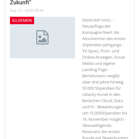
Zukunft“
Sep. 21, 2020 09:30
Gütersloh (ots) - -
ALLGEMEIN
Neuauflage der
Kampagne feiert die
Absolventen des ersten
Stipendien-Jahrgangs -
TV-Spots, Print- und
Online-Anzeigen, Social
Media und eigene
Landing Page -
Bertelsmann vergibt
über drei Jahre hinweg
50.000 Stipendien für
Udacity-Kurse in den
Bereichen Cloud, Data
und KI - Bewerbungen
um 15.000Stipendien bis
16. November möglich -
Überwältigende
Resonanz der ersten
Runde mit Bewerbungen