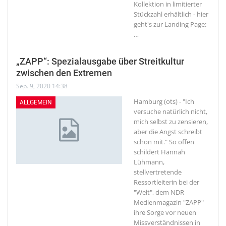
Kollektion in limitierter
Stückzahl erhältlich - hier
geht's zur Landing Page:
…
„ZAPP“: Spezialausgabe über Streitkultur
zwischen den Extremen
Sep. 9, 2020 14:38
Hamburg (ots) - "Ich
ALLGEMEIN
versuche natürlich nicht,
mich selbst zu zensieren,
aber die Angst schreibt
schon mit." So offen
schildert Hannah
Lühmann,
stellvertretende
Ressortleiterin bei der
"Welt", dem NDR
Medienmagazin "ZAPP"
ihre Sorge vor neuen
Missverständnissen in