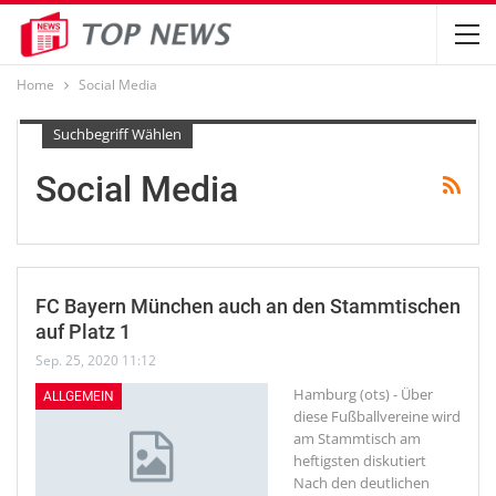
Home
Social Media
Suchbegriff Wählen
Social Media
FC Bayern München auch an den Stammtischen
auf Platz 1
Sep. 25, 2020 11:12
Hamburg (ots) - Über
ALLGEMEIN
diese Fußballvereine wird
am Stammtisch am
heftigsten diskutiert
Nach den deutlichen