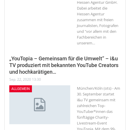
Hessen Agentur GmbH.
Dabei arbeitet die
Hessen Agentur
zusammen mit freien
Journalisten, Fotografen
und "vor allem mit den
Fachbereichen in
unserem
…
„YouTopia – Gemeinsam für die Umwelt“ – i&u
TV produziert mit bekannten YouTube Creators
und hochkarätigen…
Sep. 22, 2020 13:30
München/Köln (ots) - Am
ALLGEMEIN
30. September startet
i&u TV gemeinsam mit
zahlreichen Top-
YouTuber*innen das
fünftägige Charity-
Livestream-Event
YouTopia. Mit dem 99-