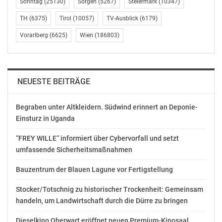
Sonntag
(25130)
Sorgen
(5267)
Steiermark
(10347)
TH
(6375)
Tirol
(10057)
TV-Ausblick
(6179)
Vorarlberg
(6625)
Wien
(186803)
NEUESTE BEITRÄGE
Begraben unter Altkleidern. Südwind erinnert an Deponie-
Einsturz in Uganda
“FREY WILLE“ informiert über Cybervorfall und setzt
umfassende Sicherheitsmaßnahmen
Bauzentrum der Blauen Lagune vor Fertigstellung
Stocker/Totschnig zu historischer Trockenheit: Gemeinsam
handeln, um Landwirtschaft durch die Dürre zu bringen
Dieselkino Oberwart eröffnet neuen Premium-Kinosaal