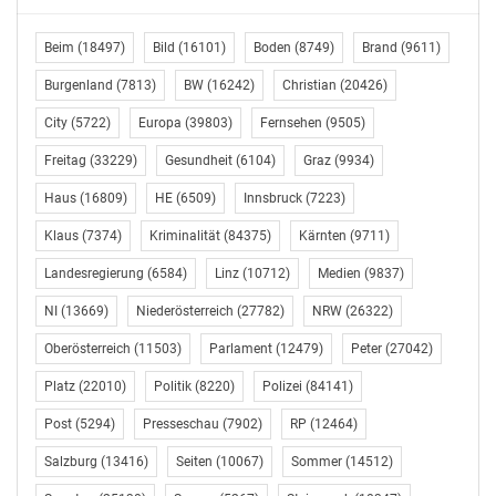
Beim
(18497)
Bild
(16101)
Boden
(8749)
Brand
(9611)
Burgenland
(7813)
BW
(16242)
Christian
(20426)
City
(5722)
Europa
(39803)
Fernsehen
(9505)
Freitag
(33229)
Gesundheit
(6104)
Graz
(9934)
Haus
(16809)
HE
(6509)
Innsbruck
(7223)
Klaus
(7374)
Kriminalität
(84375)
Kärnten
(9711)
Landesregierung
(6584)
Linz
(10712)
Medien
(9837)
NI
(13669)
Niederösterreich
(27782)
NRW
(26322)
Oberösterreich
(11503)
Parlament
(12479)
Peter
(27042)
Platz
(22010)
Politik
(8220)
Polizei
(84141)
Post
(5294)
Presseschau
(7902)
RP
(12464)
Salzburg
(13416)
Seiten
(10067)
Sommer
(14512)