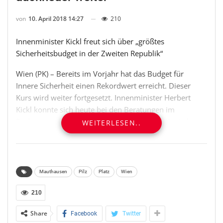
von
10. April 2018 14:27
210
Innenminister Kickl freut sich über „größtes
Sicherheitsbudget in der Zweiten Republik“
Wien (PK) – Bereits im Vorjahr hat das Budget für
Innere Sicherheit einen Rekordwert erreicht. Dieser
Kurs wird weiter fortgesetzt. Innenminister Herbert
Kickl konnte sich heute bei den Beratungen im
Budgetausschuss des Nationalrats über die Kapitel
WEITERLESEN..
Inneres und Asyl und Migration über „das größte
Sicherheitsbudget, das wir jemals in der Zweiten
Republik hatten“, freuen. Vor allem die deutliche
Aufstockung der Planstellen wertete es als großen
Mauthausen
Pilz
Platz
Wien
Erfolg. Die zusätzlichen BeamtInnen sollen
insbesondere zur Abdeckung von temporären
210
Personallücken („Kompensationspool“), für die
Share
Facebook
Twitter
Grenzraumüberwachung sowie zur Bekämpfung von