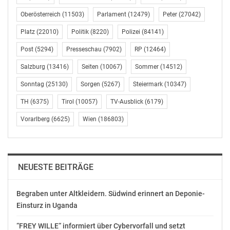
Abgeordnete Angela Lueger zeigte sich über die
Oberösterreich
(11503)
Parlament
(12479)
Peter
(27042)
zusätzlichen Budgetmittel und Planstellen erfreut. Laut
Platz
(22010)
Politik
(8220)
Polizei
(84141)
FPÖ-Sicherheitssprecher Walter Rosenkranz fließen drei
von vier Euro in das Personal. Alma Zadic von der Liste
Post
(5294)
Presseschau
(7902)
RP
(12464)
Pilz vermisst allerdings entsprechende Wirkungsziele.
Salzburg
(13416)
Seiten
(10067)
Sommer
(14512)
Angesichts des größten Budgets in der Zweiten
Republik seien diese wenig ambitioniert, kritisierte sie.
Sonntag
(25130)
Sorgen
(5267)
Steiermark
(10347)
TH
(6375)
Tirol
(10057)
TV-Ausblick
(6179)
Einen „Flaschenhals“ bei den Asylverfahren erwartet
Vorarlberg
(6625)
Wien
(186803)
Stephanie Krisper (NEOS) durch die geplante Reduktion
von Planstellen beim Bundesverwaltungsgericht, das in
den Verantwortungsbereich des Justizressorts fällt.
Damit werden ihrer Ansicht nach auch die vom
NEUESTE BEITRÄGE
Innenressort budgetierten Einsparungen bei der
Grundversorgung, die auch auf einer Verkürzung der
Begraben unter Altkleidern. Südwind erinnert an Deponie-
Asylverfahren beruhen, nicht erreichbar sein. Dass es
Einsturz in Uganda
hier Probleme geben könnte, räumte Kickl ein, er
verwies aber auf die Zuständigkeit des Justizministers.
“FREY WILLE“ informiert über Cybervorfall und setzt