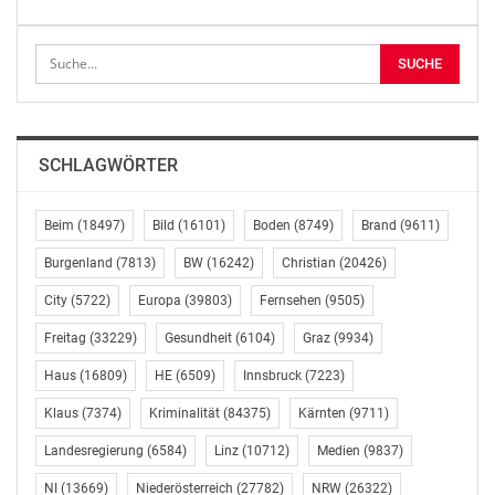
Cyberkriminalität eingesetzt werden.
Weiter festhalten will Kickl an der berittenen Polizei.
Was die Ausrüstung der Exekutive betrifft, sind derzeit
u.a. Ausschreibungen für Schutzwesten und für
Körperkameras im Laufen. An der derzeitigen Form der
SCHLAGWÖRTER
Rechtsberatung für Flüchtlinge will der Innenminister
vorerst nicht rütteln: die im Regierungsprogramm
verankerte Systemumstellung mit einer Rückführung
Beim
(18497)
Bild
(16101)
Boden
(8749)
Brand
(9611)
der Beratung in den hoheitlichen Bereich soll erst
Burgenland
(7813)
BW
(16242)
Christian
(20426)
mittel- bzw. langfristig kommen. Dass für den Bereich
City
(5722)
Europa
(39803)
Fernsehen
(9505)
Zivildienst weniger Mittel zur Verfügung stehen als im
vergangenen Jahr, begründete Staatssekretärin Karoline
Freitag
(33229)
Gesundheit
(6104)
Graz
(9934)
Edtstadler mit geburtenschwachen Jahrgängen.
Haus
(16809)
HE
(6509)
Innsbruck
(7223)
Großes Lob für die erfolgreichen Budgetverhandlungen
Klaus
(7374)
Kriminalität
(84375)
Kärnten
(9711)
Kickls gab es insbesondere von den Koalitionsparteien.
Landesregierung
(6584)
Linz
(10712)
Medien
(9837)
So sprach ÖVP-Sicherheitssprecher Werner Amon von
einem wirklich beachtlichen Budget. Aber auch SPÖ-
NI
(13669)
Niederösterreich
(27782)
NRW
(26322)