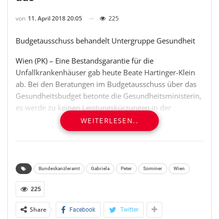
von
11. April 2018 20:05
225
Budgetausschuss behandelt Untergruppe Gesundheit
Wien (PK) – Eine Bestandsgarantie für die
Unfallkrankenhäuser gab heute Beate Hartinger-Klein
ab. Bei den Beratungen im Budgetausschuss über das
Gesundheitsbudget betonte die Gesundheitsministerin,
es werde zu keinen Leistungskürzungen in der
Allgemeinen Unfallversicherungsanstalt (AUVA)
WEITERLESEN..
kommen, vielmehr gehe es um eine Neustrukturierung
im Sinne von mehr Effizienz. Gegen eine Auflösung der
AUVA wandte sich in der Debatte vor allem die SPÖ, die
mit einem entsprechenden Entschließungsantrag ihrem
Bundeskanzleramt
Gabriela
Peter
Sommer
Wien
Anliegen zusätzlichen Nachdruck verlieh.
225
Wesentliche Budgetumschichtungen als Folge der
Share
Facebook
Twitter
geänderten Kompetenzverteilung