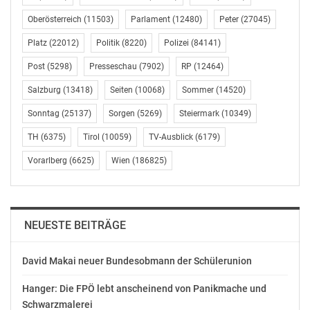
Für das Jahr 2018 sieht nun der Finanzierungsvorschlag
Oberösterreich
(11503)
Parlament
(12480)
Peter
(27045)
in der Allgemeinen Gebarung Auszahlungen in der
Platz
(22012)
Politik
(8220)
Polizei
(84141)
Höhe von 1,08 Mrd. € vor, für 2019 sind knapp 1,1
Mrd. € veranschlagt. Im Bundesfinanzrahmen steigen
Post
(5298)
Presseschau
(7902)
RP
(12464)
die Auszahlungsobergrenzen in den kommenden
Salzburg
(13418)
Seiten
(10068)
Sommer
(14520)
Jahren bis 2022 weiter auf rund 1,2 Mrd. €. Im
Vergleich zum Budgetprovisorium beträgt der Anstieg
Sonntag
(25137)
Sorgen
(5269)
Steiermark
(10349)
für 2018 7,5%, was insbesondere auf die höheren
TH
(6375)
Tirol
(10059)
TV-Ausblick
(6179)
Beiträge des Bundes zur Krankenanstaltenfinanzierung
Vorarlberg
(6625)
Wien
(186825)
und die höhere Veranschlagung der vom Ministerium
zu tragenden Mehrkosten der
Krankenversicherungsträger im Rahmen der
bedarfsorientierten Mindestsicherung zurückzuführen
NEUESTE BEITRÄGE
ist. Dämpfend wirkt hingegen die Umschichtung der
Planstellen und der damit verbundenen Kosten in die
David Makai neuer Bundesobmann der Schülerunion
Untergruppe Soziales und Konsumentenschutz. Im Jahr
2019 steigen die Auszahlungen für den
Hanger: Die FPÖ lebt anscheinend von Panikmache und
Gesundheitsbereich im Vergleich zum Voranschlag
Schwarzmalerei