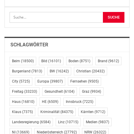
Die Gesundheitsagenden waren im Rahmen der 2017
beschlossenen Novelle des Bundesministeriengesetzes
von wesentlichen Aufgabenänderungen und
Budgetumschichtungen betroffen. So kam es neben der
Eingliederung der Untergruppe Gesundheit in das
SCHLAGWÖRTER
Bundesministerium für Arbeit, Soziales, Gesundheit
und Konsumentenschutz auch zur Abgabe der
Frauenangelegenheiten an das Bundeskanzleramt und
Beim
(18500)
Bild
(16101)
Boden
(8751)
Brand
(9612)
zur Übertragung von Teilen des Personal- und
Burgenland
(7813)
BW
(16242)
Christian
(20432)
Sachaufwands auf das Bundesministerium für
City
(5725)
Europa
(39807)
Fernsehen
(9505)
öffentlichen Dienst und Sport. Die Ausgaben für den
Personal- und Sachaufwand des Gesundheitsbereichs
Freitag
(33233)
Gesundheit
(6104)
Graz
(9934)
wiederum werden nunmehr im Bereich Soziales und
Haus
(16810)
HE
(6509)
Innsbruck
(7225)
Konsumentenschutz verrechnet.
Klaus
(7375)
Kriminalität
(84375)
Kärnten
(9712)
Gesundheitsausgaben um 7,5% höher als im
Landesregierung
(6584)
Linz
(10715)
Medien
(9837)
Budgetprovisorium
NI
(13669)
Niederösterreich
(27792)
NRW
(26322)