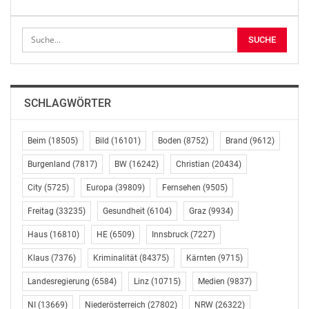
Parteispenden und den Wahlkampfkostendeckel
betrifft.
Für die Aussetzung der Valorisierung stimmten neben
den Koalitionsparteien auch die SPÖ und die NEOS.
Angesichts der immer wieder vorgebrachten Kritik an
SCHLAGWÖRTER
der Höhe der Parteienförderung wäre es skurril, wenn
seine Fraktion dem nicht zustimmen würde, sagte
NEOS-Abgeordneter Nikolaus Scherak. Er forderte aber
Beim
(18505)
Bild
(16101)
Boden
(8752)
Brand
(9612)
weitergehende Schritte und plädierte unter anderem
Burgenland
(7817)
BW
(16242)
Christian
(20434)
dafür, die Valorisierungsklausel gänzlich zu streichen
City
(5725)
Europa
(39809)
Fernsehen
(9505)
und auch die Parteienförderung der Länder
einzufrieren. Ein von den NEOS bereits im Dezember
Freitag
(33235)
Gesundheit
(6104)
Graz
(9934)
eingebrachter Antrag zu dieser Frage (19/A) wurde mit
Haus
(16810)
HE
(6509)
Innsbruck
(7227)
den Stimmen der Koalitionsparteien jedoch vertagt.
Man müsse das in einem größeren Zusammenhang
Klaus
(7376)
Kriminalität
(84375)
Kärnten
(9715)
diskutieren, begründete Harald Stefan (FPÖ) diesen
Landesregierung
(6584)
Linz
(10715)
Medien
(9837)
Schritt.
NI
(13669)
Niederösterreich
(27802)
NRW
(26322)