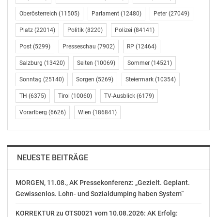
Abgelehnt wurde der Gesetzesvorschlag der Regierung
Oberösterreich
(11505)
Parlament
(12480)
Peter
(27049)
(48 d.B.) von der Liste Pilz. Die Richtung stimme zwar,
Platz
(22014)
Politik
(8220)
Polizei
(84141)
aber man gehe zu wenig entschieden vor, bedauerte
Alfred J. Noll und sprach von einem „Placebo-Effekt“.
Post
(5299)
Presseschau
(7902)
RP
(12464)
Auch der von den NEOS geforderte dauerhafte Verzicht
Salzburg
(13420)
Seiten
(10069)
Sommer
(14521)
auf eine Valorisierung geht ihm zu wenig weit.
Sonntag
(25140)
Sorgen
(5269)
Steiermark
(10354)
Erfreut über die breite Zustimmung zur
TH
(6375)
Tirol
(10060)
TV-Ausblick
(6179)
Gesetzesnovelle äußerte sich hingegen Karl Nehammer
Vorarlberg
(6626)
Wien
(186841)
(ÖVP). Die Regierung mache das, was sie angekündigt
habe, nämlich im System zu sparen, meinte er und
wertete die Aussetzung der Parteienförderung in
diesem Sinn als wichtigen Mosaikstein. Laut
NEUESTE BEITRÄGE
Rechnungshof geht es um jährlich 1,7 Mio. €, insgesamt
würde die Parteienförderung des Bundes auf 31,1 Mio.
MORGEN, 11.08., AK Pressekonferenz: „Gezielt. Geplant.
€ steigen.
Gewissenlos. Lohn- und Sozialdumping haben System“
Hintergrund für die Gesetzesnovelle sind
KORREKTUR zu OTS0021 vom 10.08.2026: AK Erfolg: