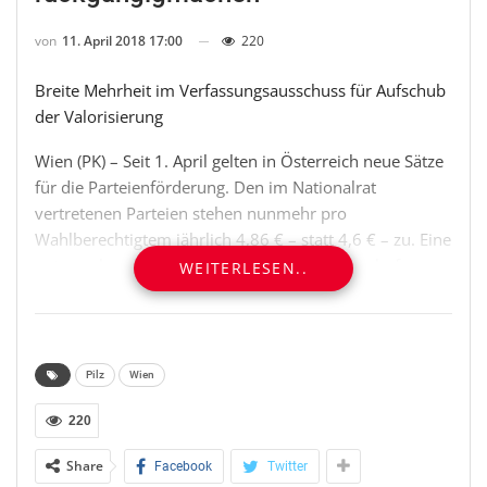
von
11. April 2018 17:00
220
Breite Mehrheit im Verfassungsausschuss für Aufschub
der Valorisierung
Wien (PK) – Seit 1. April gelten in Österreich neue Sätze
für die Parteienförderung. Den im Nationalrat
vertretenen Parteien stehen nunmehr pro
Wahlberechtigtem jährlich 4,86 € – statt 4,6 € – zu. Eine
entsprechende Kundmachung des Rechnungshofs
WEITERLESEN..
wurde Ende März im Bundesgesetzblatt veröffentlicht.
Trotzdem wird es heuer wohl zu keinen höheren
Auszahlungen kommen. Die Valorisierung soll für 2018
nämlich rückwirkend ausgesetzt werden. Das hat der
Pilz
Wien
Verfassungsausschuss des Nationalrats heute mit
breiter Mehrheit beschlossen. Gleiches gilt für weitere
220
Valorisierungsklauseln im Parteien-Förderungsgesetz
Share
Facebook
Twitter
und im Parteiengesetz, etwa was meldepflichtige