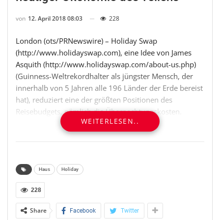
von
12. April 2018 08:03
228
London (ots/PRNewswire) – Holiday Swap
(http://www.holidayswap.com), eine Idee von James
Asquith (http://www.holidayswap.com/about-us.php)
(Guinness-Weltrekordhalter als jüngster Mensch, der
innerhalb von 5 Jahren alle 196 Länder der Erde bereist
hat), reduziert eine der größten Positionen des
Reisebudgets, nämlich die Übernachtungskosten.
WEITERLESEN..
(Photo:
https://mma.prnewswire.com/media/663542/Holiday_Swap_
)
Haus
Holiday
(Photo:
228
https://mma.prnewswire.com/media/663541/Holiday_Swa
d_match.jpg )
Share
Facebook
Twitter