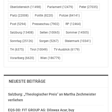
Geld für Flüge in ferne Länder und Erfahrungen übrig,
anstatt große Summen für Übernachtungen
Oberösterreich
(11498)
Parlament
(12479)
Peter
(27035)
auszugeben.
Platz
(22008)
Politik
(8220)
Polizei
(84141)
„Die Millennium-Generation ist die Zukunft, und diese
Post
(5294)
Presseschau
(7902)
RP
(12464)
Generation will mehr für weniger Geld. Durch den
Salzburg
(13408)
Seiten
(10065)
Sommer
(14505)
technologischen Fortschritt entsteht eine echte,
Sonntag
(25126)
Sorgen
(5267)
Steiermark
(10341)
weltumspannende Ökonomie des Teilens, wo wir mit
dem, was wir haben, mehr von der Welt sehen
TH
(6375)
Tirol
(10049)
TV-Ausblick
(6179)
können“, sagte Asquith.
Vorarlberg
(6620)
Wien
(186779)
Holiday Swap, ein echter Herausforderer von Air BnB,
gilt als zündende Idee und erstreckt sich bereits auf 50
Länder. Asquith sieht den Erfolg in der Tatsache, dass
NEUESTE BEITRÄGE
die Nutzer mit der App die Zügel wieder selbst in die
Hand nehmen. „Viele Menschen haben Reiseneid oder
Salzburg: „Theologischer Preis“ an Martha Zechmeister
ständig wachsende Löffellisten aus traditionellen
verliehen
sozialen Medien. Wir wollen Menschen dabei helfen,
die Tat zu ergreifen und diese Orte zu sehen. Die
EQS-DD: FIT GROUP AG: Dilxwax Acar, buy