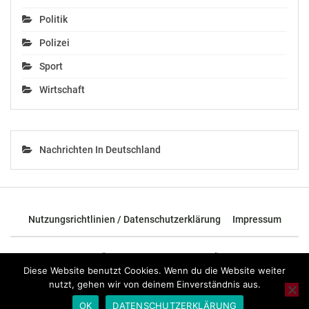
Gefällt mir:
Politik
Polizei
Sport
Ähnliche Beiträge
Wirtschaft
Nachrichten In Deutschland
Junge
Mit dem Osterhasen zu
Eiskunstlauftalente
Holiday on Ice
gesucht –
SUPERNOVA und in das
Bewerbungsfrist bis 30.
Haus der Musik
Nutzungsrichtlinien / Datenschutzerklärung
Impressum
Juni
April 4, 2022
Juni 6, 2019
In "Chronik"
In "Chronik"
© 2026 - TOP News Österreich - Nachrichten aus Österreich und der
ganzen Welt.
Diese Website benutzt Cookies. Wenn du die Website weiter
nutzt, gehen wir von deinem Einverständnis aus.
OK
DATENSCHUTZERKLÄRUNG