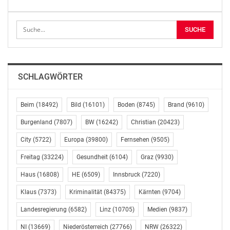
Gleichgesinnte Reisende werden miteinander vernetzt
und können Übernachtungen tauschen, jetzt oder für
später. Dazu eignet sich ein Haus oder auch ein
Zimmer, und es ist nicht auf Eigenheimbesitzer
beschränkt. Asquith sagte: „Ich werden regelmäßig nach
Optionen gefragt, wenn man reisen will, aber das
SCHLAGWÖRTER
notwendige Geld fehlt, insbesondere, wenn man öfter
gerne wegfährt.“
Beim
(18492)
Bild
(16101)
Boden
(8745)
Brand
(9610)
Aus dieser Idee wurde Holiday Swap geboren. Mit
Burgenland
(7807)
BW
(16242)
Christian
(20423)
dieser App kann man alles von einer Strandvilla oder
City
(5722)
Europa
(39800)
Fernsehen
(9505)
einem Penthouse bis zum Zimmer mit anderen
Reisenden auf der ganzen Welt für 1 $ pro
Freitag
(33224)
Gesundheit
(6104)
Graz
(9930)
Übernachtung tauschen. Das Konzept wird bereits von
Haus
(16808)
HE
(6509)
Innsbruck
(7220)
einigen der weltgrößten Technologieunternehmen
Klaus
(7373)
Kriminalität
(84375)
Kärnten
(9704)
beäugt. Asquith will Technologie und Reise
zusammenführen, damit jeder die Möglichkeit hat, mit
Landesregierung
(6582)
Linz
(10705)
Medien
(9837)
wenig Geld die Welt zu sehen. So haben Reisende mehr
NI
(13669)
Niederösterreich
(27766)
NRW
(26322)