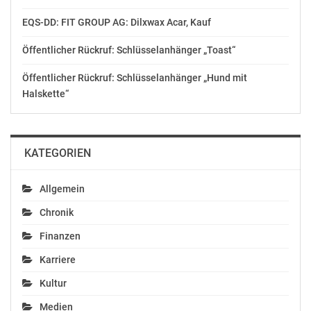
Connections dienen dabei als virtuelle Reiseführer.“ Von
EQS-DD: FIT GROUP AG: Dilxwax Acar, Kauf
Los Angeles bis Sydney und Brasilien bis Japan, Holiday
Swap erfindet das Reisen neu. Und mit Treueprämien
Öffentlicher Rückruf: Schlüsselanhänger „Toast“
(von kostenlosen Flügen bis Gorillasafaris in Uganda)
gibt es vielleicht sogar einen kostenlosen Urlaub.
Öffentlicher Rückruf: Schlüsselanhänger „Hund mit
Geben Sie bei der kostenlosen App den Code
Halskette“
‚FreeSwap‘ ein und entdecken Sie Holiday Swap.
http://www.holidayswap.com/
KATEGORIEN
James Asquith
+44(0)7747463957
Allgemein
Chronik
OTS-ORIGINALTEXT PRESSEAUSSENDUNG UNTER
AUSSCHLIESSLICHER INHALTLICHER VERANTWORTUNG
Finanzen
DES AUSSENDERS. www.ots.at
Karriere
© Copyright APA-OTS Originaltext-Service GmbH und
der jeweilige Aussender
Kultur
Medien