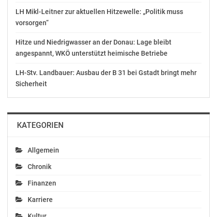
LH Mikl-Leitner zur aktuellen Hitzewelle: „Politik muss
vorsorgen“
Eurovision Song
„Mr. Song Contest
Contest: Startnummer
proudly presents“: Andi
Hitze und Niedrigwasser an der Donau: Lage bleibt
13 für Österreich im
Knolls Eröffnung der
angespannt, WKÖ unterstützt heimische Betriebe
ersten Semifinale am 8.
ESC-Semifinal-Abende
Mai
am 7. und 9. Mai in ORF
LH-Stv. Landbauer: Ausbau der B 31 bei Gstadt bringt mehr
April 3, 2018
1
Sicherheit
In "Medien"
Mai 3, 2024
In "Kultur"
KATEGORIEN
Allgemein
Opening Ceremony des
Chronik
„Eurovision Song
Contest“ – Cesár
Finanzen
Sampson am Blauen
Teppich
Karriere
Mai 6, 2018
Kultur