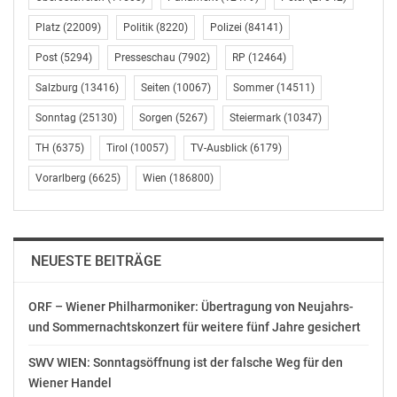
live aus Lissabon jeweils ab 21.00 Uhr auf dem
Platz
(22009)
Politik
(8220)
Polizei
(84141)
Programm von ORF eins.
Post
(5294)
Presseschau
(7902)
RP
(12464)
http://presse.ORF.at
Salzburg
(13416)
Seiten
(10067)
Sommer
(14511)
OTS-ORIGINALTEXT PRESSEAUSSENDUNG UNTER
Sonntag
(25130)
Sorgen
(5267)
Steiermark
(10347)
AUSSCHLIESSLICHER INHALTLICHER VERANTWORTUNG
DES AUSSENDERS. www.ots.at
TH
(6375)
Tirol
(10057)
TV-Ausblick
(6179)
© Copyright APA-OTS Originaltext-Service GmbH und
Vorarlberg
(6625)
Wien
(186800)
der jeweilige Aussender
Gefällt mir:
NEUESTE BEITRÄGE
ORF – Wiener Philharmoniker: Übertragung von Neujahrs-
und Sommernachtskonzert für weitere fünf Jahre gesichert
Ähnliche Beiträge
SWV WIEN: Sonntagsöffnung ist der falsche Weg für den
Wiener Handel