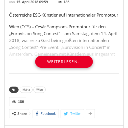
von
15. April 2018 09:59
186
Österreichs ESC-Künstler auf internationaler Promotour
Wien (OTS) – Cesár Sampsons Promotour für den
„Eurovision Song Contest“ – am Samstag, dem 14. April
2018, war er zu Gast beim größten internationalen
„Song Contest“-Pre-Event: „Eurovision in Concert“ in
Amsterdam. Gemeinsam mit Künstlern aus insgesamt
32 ESC-Nationen – darunter die Schweiz, Frankreich,
WEITERLESEN..
Bulgarien, Deutschland, Irland, Australien, Dänemark,
die Niederlande, Malta, Finnland, Israel, Tschechien und
Spanien – performte er vor rund 4.000 begeisterten
Fans in der AFAS-LIVE-Arena seinen Song „Nobody but
Malta
Wien
You“. Amsterdam war der abschließende Höhepunkt
von Cesárs internationaler Promotiontour, die ihn
186
Anfang April bereits nach London und nach Tel Aviv
Share
Facebook
Twitter
geführt hat. Cesár Sampson: „Der Auftritt hier war ein
weiterer Schritt in Richtung ‚Song Contest‘ – und jeder