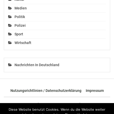
In "Medien"
Medien
Politik
Polizei
Sport
Wirtschaft
Nachrichten In Deutschland
Nutzungsrichtlinien / Datenschutzerklärung
Impressum
© 2026 - TOP News Österreich - Nachrichten aus Österreich und der
ganzen Welt.
Diese Website benutzt Cookies. Wenn du die Website weiter