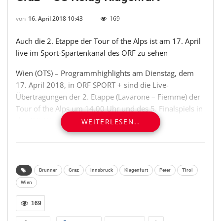
von
16. April 2018 10:43
169
Auch die 2. Etappe der Tour of the Alps ist am 17. April
live im Sport-Spartenkanal des ORF zu sehen
Wien (OTS) – Programmhighlights am Dienstag, dem
17. April 2018, in ORF SPORT + sind die Live-
Übertragungen der 2. Etappe (Lavarone – Fiemme) der
Tour of the Alps um 14.00 Uhr und des 5. Finalspiels in
der AVL Women UVC Holding Graz – SG Kelag
WEITERLESEN..
Klagenfurt um 20.15 Uhr, das „Sport-Bild“ um 19.00
Uhr, das Fußball-Champions-League-Magazin um 19.30
Uhr, die Sportnachrichtensendung „SPORT 20“ um
20.00 Uhr und das FIFA Fußball WM-Magazin um 22.30
Brunner
Graz
Innsbruck
Klagenfurt
Peter
Tirol
Uhr.
Wien
Bei der Tour of the Alps werden von 16. bis 20. April an
169
fünf Renntagen insgesamt 714,3 Kilometer, 13.100