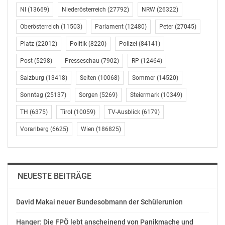
sehen. Sendungen wie zum Beispiel das
NI
(13669)
Niederösterreich
(27792)
NRW
(26322)
Behindertensport-Magazin „Ohne Grenzen“, das
Oberösterreich
(11503)
Parlament
(12480)
Peter
(27045)
Schulsport-Magazin „Schule bewegt“ oder das
Platz
(22012)
Politik
(8220)
Polizei
(84141)
„Golfmagazin“ können auch über die ORF-TVthek als
Video-on-Demand abgerufen werden.
Post
(5298)
Presseschau
(7902)
RP
(12464)
Salzburg
(13418)
Seiten
(10068)
Sommer
(14520)
(Stand vom 16. April, kurzfristige
Programmänderungen möglich)
Sonntag
(25137)
Sorgen
(5269)
Steiermark
(10349)
TH
(6375)
Tirol
(10059)
TV-Ausblick
(6179)
http://presse.ORF.at
Vorarlberg
(6625)
Wien
(186825)
OTS-ORIGINALTEXT PRESSEAUSSENDUNG UNTER
AUSSCHLIESSLICHER INHALTLICHER VERANTWORTUNG
DES AUSSENDERS. www.ots.at
© Copyright APA-OTS Originaltext-Service GmbH und
NEUESTE BEITRÄGE
der jeweilige Aussender
David Makai neuer Bundesobmann der Schülerunion
Gefällt mir:
Hanger: Die FPÖ lebt anscheinend von Panikmache und