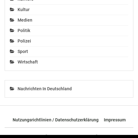
1902 – St. Anna/Aigen
Kultur
aus der Steirischen
Landesliga
Medien
April 6, 2018
In "Medien"
Politik
Polizei
Sport
Wirtschaft
Nachrichten In Deutschland
Nutzungsrichtlinien / Datenschutzerklärung
Impressum
© 2026 - TOP News Österreich - Nachrichten aus Österreich und der