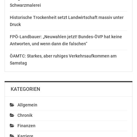
Schwarzmalerei
Historische Trockenheit setzt Landwirtschaft massiv unter
Druck
Ähnliche Beiträge
FPÖ-Landbauer: „Neuwahlen jetzt! Bundes-ÖVP hat keine
Antworten, und wenn dann die falschen“
ÖAMTC: Starkes, aber ruhiges Verkehrsaufkommen am
Samstag
ORF SPORT + mit 3. AVL
ORF SPORT + mit Linz-
Women-Finalspiel UVC
Marathon und Billard-
Holding Graz – SG Kelag
Eurotour
Klagenfurt
April 13, 2018
KATEGORIEN
April 10, 2018
In "Medien"
In "Medien"
Allgemein
Chronik
Finanzen
ORF SPORT + mit GAK
Karriere