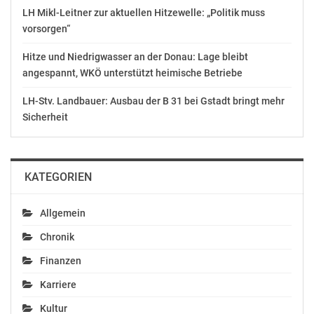
LH Mikl-Leitner zur aktuellen Hitzewelle: „Politik muss
Gefällt mir:
vorsorgen“
Hitze und Niedrigwasser an der Donau: Lage bleibt
angespannt, WKÖ unterstützt heimische Betriebe
LH-Stv. Landbauer: Ausbau der B 31 bei Gstadt bringt mehr
Ähnliche Beiträge
Sicherheit
KATEGORIEN
ÖVI veröffentlicht mit
Aviso ÖVI
IMMOunited den
Pressekonferenz –
Allgemein
Marktbericht 2017
„Immobilienmarkt:
April 19, 2018
Rück- und Ausblick“
Chronik
In "Wirtschaft"
Dezember 11, 2019
In "Wirtschaft"
Finanzen
Wohnimmobilien
Karriere
Marktbericht
Kultur
Deutschland: Preise