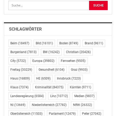
Wenig überraschend nehmen Innsbruck, Salzburg und
Wien preislich gesehen die Top 3 Positionen im Ranking
ein. Beachtlich ist, dass der Preis für die gebrauchte 70-
80m² große Durchschnittswohnung in Innsbruck über
SCHLAGWÖRTER
jenem Salzburgs liegt, wenn auch nur geringfügig.
Das Mittelfeld wird von Bregenz angeführt, die
Beim
(18497)
Bild
(16101)
Boden
(8749)
Brand
(9611)
definierte Standardwohnung ist dort um EUR 214.000
Burgenland
(7813)
BW
(16242)
Christian
(20426)
zu haben. Ähnlich ist das Preisniveau in Linz, Graz und
Klagenfurt mit 160.000-170.000 EUR. Merklich
City
(5722)
Europa
(39802)
Fernsehen
(9505)
günstiger ist die Durchschnittswohnung in St. Pölten
Freitag
(33229)
Gesundheit
(6104)
Graz
(9933)
mit EUR 123.000. Für Eisenstadt konnte mangels
Haus
(16809)
HE
(6509)
Innsbruck
(7223)
ausreichender Daten kein valider Wert dargestellt
werden.
Klaus
(7374)
Kriminalität
(84375)
Kärnten
(9711)
Landesregierung
(6584)
Linz
(10712)
Medien
(9837)
Zwischen der teuersten Durchschnittswohnung in
Innsbruck um EUR 265.000 und der günstigsten
NI
(13669)
Niederösterreich
(27782)
NRW
(26322)
Durchschnittswohnung in St. Pölten um EUR 123.000
Oberösterreich
(11503)
Parlament
(12479)
Peter
(27042)