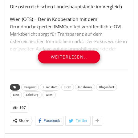
Die österreichischen Landeshauptstädte im Vergleich
Wien (OTS) – Der in Kooperation mit dem
Grundbuchexperten IMMOunited veröffentlichte ÖVI
Marktbericht sorgt für Transparenz auf dem
österreichischen Immobilienmarkt. Der Fokus wurde in
der zweiten Auflage auf die Immobilienmärkte der
Landeshauptstädte gelegt, in denen 2017 knapp 40%
WEITERLESEN..
aller Wohnimmobilien transaktioniert wurden. Ergänzt
wird der ÖVI Marktbericht 2017 mit einer Übersicht
aller Wohnimmobilientransaktionen nach politischen
Bezirken.
Bregenz
Eisenstadt
Graz
Innsbruck
Klagenfurt
Linz
Salzburg
Wien
Einen guten Überblick zum Preisniveau in den
einzelnen Landeshauptstädten bietet die Erhebung von
197
(mittleren) Kaufpreisen für eine gebrauchte 70-80 m²
Share
Facebook
Twitter
große Durchschnittswohnung als griffigen
Vergleichswert.