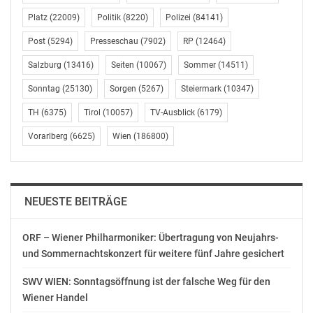
beträgt die Preisdifferenz mehr als 100%.
Platz
(22009)
Politik
(8220)
Polizei
(84141)
Weitere Daten, Faken und Zahlen finden sich im ÖVI
Post
(5294)
Presseschau
(7902)
RP
(12464)
Marktbericht 2017, der im [Buchshop]
Salzburg
(13416)
Seiten
(10067)
Sommer
(14511)
(http://www.immobilienakademie.at/buecher-
shop/uebersicht) der ÖVI
Sonntag
(25130)
Sorgen
(5267)
Steiermark
(10347)
Immobilien erhältlich ist.
TH
(6375)
Tirol
(10057)
TV-Ausblick
(6179)
Österreichischer Verband der Immobilienwirtschaft
Vorarlberg
(6625)
Wien
(186800)
(ÖVI)
Susanne Pircher, BA
1040 Wien, Favoritenstraße 24/11
T 0660 255 85 42, E-Mail: s.pircher@ovi.at
NEUESTE BEITRÄGE
OTS-ORIGINALTEXT PRESSEAUSSENDUNG UNTER
ORF – Wiener Philharmoniker: Übertragung von Neujahrs-
AUSSCHLIESSLICHER INHALTLICHER VERANTWORTUNG
und Sommernachtskonzert für weitere fünf Jahre gesichert
DES AUSSENDERS. www.ots.at
© Copyright APA-OTS Originaltext-Service GmbH und
SWV WIEN: Sonntagsöffnung ist der falsche Weg für den
der jeweilige Aussender
Wiener Handel