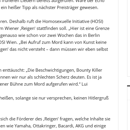
n früheren Liedern bereits aufgerufen. Wäre der Echo
 ein heißer Tipp als nächster Preisträger gewesen.
ren. Deshalb ruft die Homosexuelle Initiative (HOSI)
 Wiener ‚Reigen‘ stattfinden soll. „Hier ist eine Grenze
, genauso wie schon vor zwei Wochen das in Berlin
OSI Wien. „Bei Aufruf zum Mord kann von Kunst keine
en‘ das nicht versteht – dann müssen wir eben selbst
n enttäuscht: „Die Beschwichtigungen, Bounty Killer
nen wir nur als schlechten Scherz deuten. Es ist ja
fener Bühne zum Mord aufgerufen wird.“ Lui
ißen, solange sie nur versprechen, keinen Hitlergruß
 sich die Förderer des ‚Reigen‘ fragen, welche Inhalte sie
en wie Yamaha, Ottakringer, Bacardi, AKG und einige