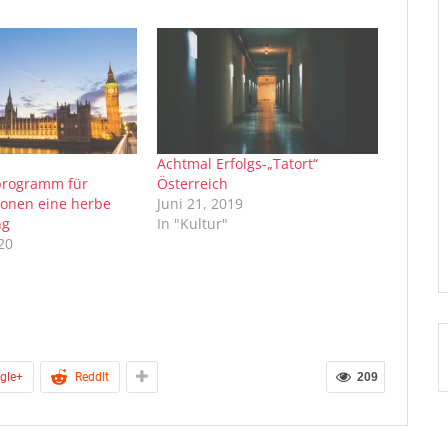
Achtmal Erfolgs-„Tatort“
programm für
Österreich
onen eine herbe
Juni 21, 2019
ng
In "Kultur"
20
gle+
ReddIt
209