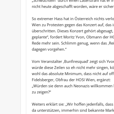
„Schwuchteln“ durch einen Laserstrahl hat er i
nicht heute abgeschafft worden, wäre er sicher
So extremer Hass hat in Österreich nichts verlo
Wien zu Protesten gegen das Konzert auf, das im
überschritten. Dieses Konzert gehört abgesagt
geplante“, fordert Moritz Yvon, Obmann der H
Rede mehr sein. Schlimm genug, wenn das ‚Reig
dagegen vorgehen.“
Vom Veranstalter ‚Bunfiresquad‘ zeigt sich Yvo
würde diese Zeilen so eh nicht mehr singen, kön
wohl das absolute Minimum, dass nicht auf of
Fidelsberger, Obfrau der HOSI Wien, ergänzt:
„Würden sie denn auch Neonazis willkommen he
zu zeigen?“
Weiters erklärt sie: „Wir hoffen jedenfalls, dass
da unterstützen, immerhin sind bekannte Mark