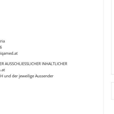
ria
96
iqamed.at
R AUSSCHLIESSLICHER INHALTLICHER
.at
H und der jeweilige Aussender