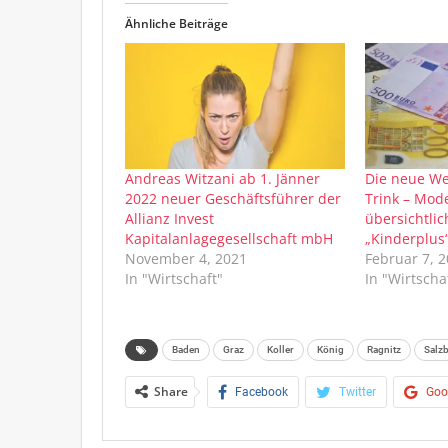
Ähnliche Beiträge
Andreas Witzani ab 1. Jänner
Die neue We
2022 neuer Geschäftsführer der
Trink – Mode
Allianz Invest
übersichtli
Kapitalanlagegesellschaft mbH
„Kinderplus
November 4, 2021
Februar 7, 
In "Wirtschaft"
In "Wirtscha
Baden
Graz
Koller
König
Ragnitz
Salz
Share
Facebook
Twitter
Goo