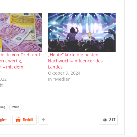
bsite von Dreh und
„Heute” kürte die besten
rn, wertig,
Nachwuchs-Influencer des
ch – mit dem
Landes
“
Oktober 9, 2024
2022
In "Medien"
ft"
burg
Wien
gle+
ReddIt
217