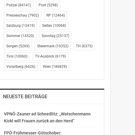
Polizei
(84141)
Post
(5298)
Presseschau
(7902)
RP
(12464)
Salzburg
(13419)
Seiten
(10068)
Sommer
(14520)
Sonntag
(25137)
Sorgen
(5269)
Steiermark
(10352)
TH
(6375)
Tirol
(10060)
TV-Ausblick
(6179)
Vorarlberg
(6626)
Wien
(186829)
NEUESTE BEITRÄGE
VPNÖ-Zauner ad Schnedlitz: „Watschenmann
Kickl will Frauen zurück an den Herd“
FPÖ-Frühmesser-Götschober: