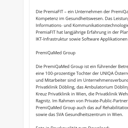
Die PremiaFIT – ein Unternehmen der PremiQaM
Kompetenz im Gesundheitswesen. Das Leistun
Informations- und Kommunikationstechnologie
PremiaFIT hat langjährige Erfahrung in der Pl
IKT-Infrastruktur sowie Software Applikationen
PremiQaMed Group
Die PremiQaMed Group ist ein führender Betrei
eine 100-prozentige Tochter der UNIQA Österr
und Mitarbeiter sind im Unternehmensverbund
Privatklinik Döbling, das Ambulatorium Döbling
Kreuz Privatklinik in Wien, die Privatklinik We
Ragnitz. Im Rahmen von Private-Public-Partner
PremiQaMed Group auch das auf Rehabilitation
sowie das SVA Gesundheitszentrum in Wien.
Foto in Druckqualität zum Download: