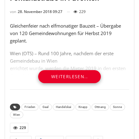
von
28. November 2018 09:27
229
Gleichenfeier nach elfmonatiger Bauzeit – Übergabe
von 120 Gemeindewohnungen für Herbst 2019
geplant.
Wien (OTS) – Rund 100 Jahre, nachdem der erste
Gemeindebau in Wien
errichtet wurde, werden die Mieter 2019 in den ersten
Gemeindebau Neu
WEITERLESEN..
einziehen können. Seit Dezember 2017 werden in der
Fontanastraße 3 in
Favoriten auf dem Gelände der ehemaligen AUA-
Zentrale nahe dem
Frieden
Gaal
Handelskai
Knapp
Ottnang
Sonne
Kurpark Oberlaa 120 neue Gemeindewohnungen
Wien
errichtet. Zur „Halbzeit“
fand jetzt die Gleichenfeier des ersten Gemeindebau
229
Neu statt.