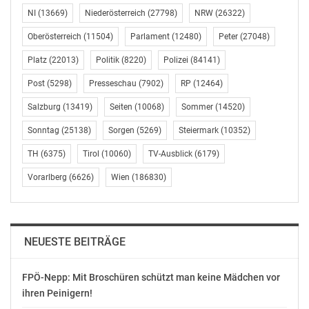
überzeugte sich Stadträtin Kathrin Gaal gemeinsam mit
NI
(13669)
Niederösterreich
(27798)
NRW
(26322)
Bezirksvorsteher Marcus Franz, Wiener-Wohnen-
Oberösterreich
(11504)
Parlament
(12480)
Peter
(27048)
Direktorin Karin Ramser
Platz
(22013)
Politik
(8220)
Polizei
(84141)
und WIGEBA-Direktor Ewald Kirschner vom
Baufortschritt.
Post
(5298)
Presseschau
(7902)
RP
(12464)
Salzburg
(13419)
Seiten
(10068)
Sommer
(14520)
Zwtl.: U1 und Kurpark Oberlaa
Sonntag
(25138)
Sorgen
(5269)
Steiermark
(10352)
„Ich bin davon überzeugt, dass die zukünftigen
TH
(6375)
Tirol
(10060)
TV-Ausblick
(6179)
Bewohnerinnen und
Bewohner des Gemeindebaus in der Fontanastraße von
Vorarlberg
(6626)
Wien
(186830)
den vielen
Vorzügen Favoritens profitieren werden. Der Kurpark
Oberlaa und die
NEUESTE BEITRÄGE
Therme Wien sind zu Fuß in wenigen Minuten
erreichbar, außerdem gibt
es eine Top-Anbindung durch die U1-Station-Oberlaa,
FPÖ-Nepp: Mit Broschüren schützt man keine Mädchen vor
ihren Peinigern!
die