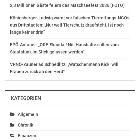
Favoritenstraße liegt weniger als zehn Fahrminuten
2,3 Millionen Gäste feiern das Maschseefest 2026 (FOTO)
entfernt“,
erklärte Bezirksvorsteher Marcus Franz.
Königsberger-Ludwig warnt vor falschen Tierrettungs-NGOs
aus Drittstaaten: „Nur weil Tierschutz draufsteht, ist noch
Zwtl.: Licht, Luft und Sonne in der Fontanastraße
lange keiner drin“
FPÖ-Antauer: „ORF-Skandal! Nö. Haushalte sollen vom
Der Gemeindebau Neu in der Fontanastraße 3 in
Staatsfunk im Stich gelassen werden“
Favoriten folgt dem
Motto „Licht, Luft und Sonne“. Damit werden die
VPNÖ-Zauner ad Schnedlitz: „Watschenmann Kickl will
Grundsätze des Wiener
Frauen zurück an den Herd“
Gemeindebaus zeitgemäß fortgeführt. Die
Wohnhausanlage besteht aus
drei Baukörpern mit jeweils vier, fünf und neun
KATEGORIEN
Geschoßen, die
gleichzeitig auch den Rahmen für die drei Innenhöfe
geben.
Allgemein
Chronik
Auf 8.231 Quadratmetern Wohnnutzfläche entstehen
120
Finanzen