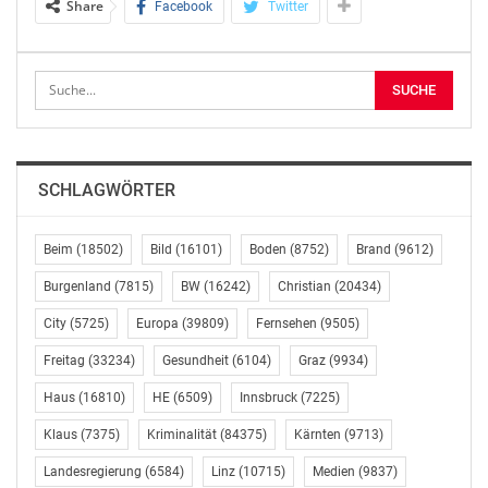
Share
Facebook
Twitter
Zwtl.: Erste MieterInnen sollen 2019 in den „Barbara-
Prammer-Hof“
einziehen
„Als gebürtige Favoritnerin freut es mich ganz
besonders, dass der
SCHLAGWÖRTER
erste Gemeindebau Neu hier in der Fontanastraße
entsteht. Wo wir
jetzt gemeinsam die Dachgleiche feiern, werden schon
Beim
(18502)
Bild
(16101)
Boden
(8752)
Brand
(9612)
Ende nächsten
Burgenland
(7815)
BW
(16242)
Christian
(20434)
Jahres die ersten Mieterinnen und Mieter in die 120
Gemeindewohnungen
City
(5725)
Europa
(39809)
Fernsehen
(9505)
einziehen können. Mit der früheren
Freitag
(33234)
Gesundheit
(6104)
Graz
(9934)
Nationalratspräsidentin Barbara
Haus
(16810)
HE
(6509)
Innsbruck
(7225)
Prammer wird der Gemeindebau eine würdige
Namenspatin erhalten“, so
Klaus
(7375)
Kriminalität
(84375)
Kärnten
(9713)
Frauen- und Wohnbaustadträtin Kathrin Gaal. Bei der
Landesregierung
(6584)
Linz
(10715)
Medien
(9837)
Gleichenfeier