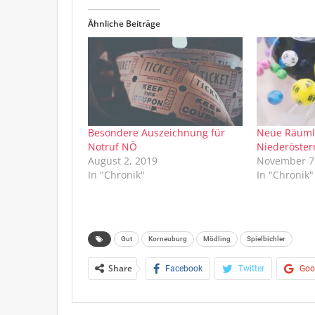
Ähnliche Beiträge
Besondere Auszeichnung für
Neue Räumli
Notruf NÖ
Niederösterr
August 2, 2019
November 7
In "Chronik"
In "Chronik"
Gut
Korneuburg
Mödling
Spielbichler
Share
Facebook
Twitter
Goo