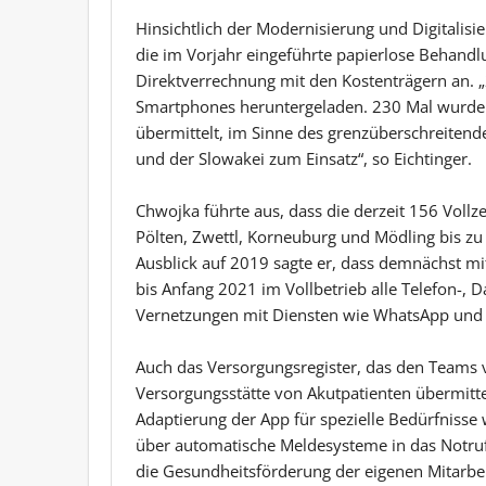
Hinsichtlich der Modernisierung und Digitalis
die im Vorjahr eingeführte papierlose Behand
Direktverrechnung mit den Kostenträgern an. 
Smartphones heruntergeladen. 230 Mal wurden
übermittelt, im Sinne des grenzüberschreitend
und der Slowakei zum Einsatz“, so Eichtinger.
Chwojka führte aus, dass die derzeit 156 Vollze
Pölten, Zwettl, Korneuburg und Mödling bis z
Ausblick auf 2019 sagte er, dass demnächst m
bis Anfang 2021 im Vollbetrieb alle Telefon-,
Vernetzungen mit Diensten wie WhatsApp und 
Auch das Versorgungsregister, das den Teams v
Versorgungsstätte von Akutpatienten übermitte
Adaptierung der App für spezielle Bedürfniss
über automatische Meldesysteme in das Notruf
die Gesundheitsförderung der eigenen Mitarbeit