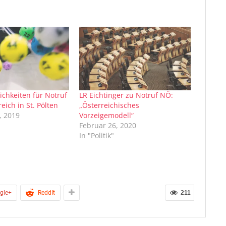
chkeiten für Notruf
LR Eichtinger zu Notruf NÖ:
eich in St. Pölten
„Österreichisches
, 2019
Vorzeigemodell“
Februar 26, 2020
In "Politik"
gle+
ReddIt
211