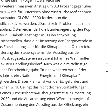
dritte Jahr in Folge in Österreich die
m weiteren massiven Anstieg um 3,3 Prozent gegenüber
 2020-Ziele für Österreich ohne zusätzliche Maßnahmen
rganisation GLOBAL 2000 fordert nun die
dlich aktiv zu werden: „Das ist kein Problem, das man
mabilanz Österreichs, darf die Bundesregierung den Kopf
terin Elisabeth Köstinger muss Verantwortung
icherstellen, dass die Umsetzung der Energiewende in
 Entscheidungsjahr für die Klimapolitik in Österreich,
isierung des Steuersystems, der Ausstieg aus der
n Ausbaugesetz stehen an“, sieht Johannes Wahlmüller,
kuten Handlungsbedarf. Auch was die mittelfristige
19 das Entscheidungsjahr für den weiteren Verlauf der
es Jahres ein „Nationaler Energie- und Klimaplan“
t werden. Dieser Plan wird von der EU gefordert und
reichen wird. Gelingt das nicht drohen Strafzahlungen
uss eines „Erneuerbaren-Ausbaugesetzes“ zur Umsetzung
s 2030 und die Ausarbeitung einer Wärmestrategie auf
Zusammenhang den Ausstieg aus der Ölheizung, ein