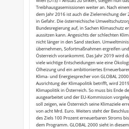
Wien (OTS) – Anstatt zu sinken, steigen nun das 
Treibhausgasemissionen weiter an. Nach eine
dem Jahr 2016 ist auch die Zielerreichung der
in Gefahr. Die österreichische Umweltschutzo
Bundesregierung auf, in Sachen Klimaschutz en
aussitzen kann. Angesichts der schlechten Kli
nicht länger in den Sand stecken. Umweltminis
übernehmen, Sofortmaßnahmen ergreifen und s
Österreich vorankommt. Das Jahr 2019 wird das
viele wichtige Entscheidungen wie eine Ökolog
Ölheizung und ein ambitioniertes Erneuerbare
Klima- und Energiesprecher von GLOBAL 2000 a
Ausrichtung der Klimapolitik betrifft, wird 20
Klimapolitik in Österreich. So muss bis Ende d
ausgearbeitet und der EU-Kommission vorgeleg
soll zeigen, wie Österreich seine Klimaziele er
von acht Mrd. Euro. Weiters steht der Beschl
des Ziels 100 Prozent erneuerbaren Stroms bi
dem Programm. GLOBAL 2000 sieht in diesem 