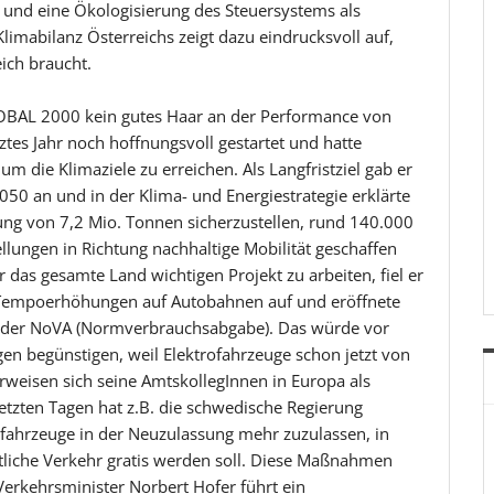
und eine Ökologisierung des Steuersystems als
limabilanz Österreichs zeigt dazu eindrucksvoll auf,
ich braucht.
LOBAL 2000 kein gutes Haar an der Performance von
ztes Jahr noch hoffnungsvoll gestartet und hatte
 die Klimaziele zu erreichen. Als Langfristziel gab er
50 an und in der Klima- und Energiestrategie erklärte
rung von 7,2 Mio. Tonnen sicherzustellen, rund 140.000
ellungen in Richtung nachhaltige Mobilität geschaffen
r das gesamte Land wichtigen Projekt zu arbeiten, fiel er
e Tempoerhöhungen auf Autobahnen auf und eröffnete
ng der NoVA (Normverbrauchsabgabe). Das würde vor
en begünstigen, weil Elektrofahrzeuge schon jetzt von
erweisen sich seine AmtskollegInnen in Europa als
letzten Tagen hat z.B. die schwedische Regierung
nfahrzeuge in der Neuzulassung mehr zuzulassen, in
liche Verkehr gratis werden soll. Diese Maßnahmen
Verkehrsminister Norbert Hofer führt ein