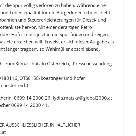
nt die Spur völlig verloren zu haben. Während eine
und Lebensqualität für die BürgerInnen erhöht, zieht
bahnen und Steuererleichterungen für Diesel- und
ttenkiste hervor. Mit einer derartigen Retro-
rbert Hofer muss jetzt in die Spur finden und zeigen,
iele erreichen will. Erweist er sich dieser Aufgabe als
cht länger tragbar“, so Wahlmüller abschließend.
cht zum Klimaschutz in Österreich, [Presseaussendung
20180116_OTS0158/koestinger-und-hofer-
n-oesterreich)
herin, 0699 14 2000 26, lydia.matzka@global2000.at
cher 0699 14 2000 41,
R AUSSCHLIESSLICHER INHALTLICHER
.at