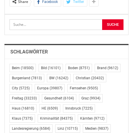
Share
Facebook
Twitter
Folge den oder die Bundesschulsprecher bzw. -
sprecherin.
Die neuen Landesschulsprecherinnen und
Landesschulsprecher aus dem Burgenland heißen
Cathrin Karner (BMHS, Ecole Güssing) und Dominik
Kasza (BS, BS eisenstadt). Mit insgesamt 11/12 aktiven
SCHLAGWÖRTER
Mandaten sind sie die nächstjährige Vertretung der
Schülerinnen und Schüler unseres östlichsten
Bundeslandes.
Beim
(18500)
Bild
(16101)
Boden
(8751)
Brand
(9612)
Burgenland
(7813)
BW
(16242)
Christian
(20432)
Des Weiteren feiert die Schülerunion Kärnten einen
sensationellen Wahlerfolg und kann sich über 13/15
City
(5725)
Europa
(39807)
Fernsehen
(9505)
LSV-Mandaten freuen. Die frisch gewählten
Freitag
(33233)
Gesundheit
(6104)
Graz
(9934)
Landesschulsprecherinnen und Landesschulsprecher in
Haus
(16810)
HE
(6509)
Innsbruck
(7225)
Kärnten sind Michael Pirker (AHS) vom BRG Spittal,
Judith Zedrosser (BMHS) von der CHS Villach und
Klaus
(7375)
Kriminalität
(84375)
Kärnten
(9712)
Alexander König (BS) von der FBS Klagenfurt.
Landesregierung
(6584)
Linz
(10715)
Medien
(9837)