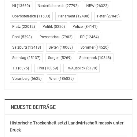
In Tirol wurde an diesem Tage auch ein sensationeller
NI
(13669)
Niederösterreich
(27792)
NRW
(26322)
Sieg gefeiert. Die neuen Landesschulsprecherinnen und
Oberösterreich
(11503)
Parlament
(12480)
Peter
(27045)
Landesschulsprecher heißen Lea Wechselberger (AHS,
Platz
(22012)
Politik
(8220)
Polizei
(84141)
KORG Kettenbrücke Innsbruck), Lea Waldner (BMHS,
BAfEP Zams) und Michael Maier (BS). Ebenfalls stellt die
Post
(5298)
Presseschau
(7902)
RP
(12464)
Landesorganisation insgesamt 18/18 aktiven
Salzburg
(13418)
Seiten
(10068)
Sommer
(14520)
Mandaten.
Sonntag
(25137)
Sorgen
(5269)
Steiermark
(10348)
Auch in Vorarlberg stellen wir mit Laura Bayer (BMHS,
TH
(6375)
Tirol
(10059)
TV-Ausblick
(6179)
BWS Bezau) ein aktives Mandat in der LSV Vorarlberg.
Vorarlberg
(6625)
Wien
(186825)
Nachdem alle Wahlen geschlagen sind und die
Schülerunion 22/29 Mandaten in der BSV stellt, freut
sich auch die amtierende Bundesschulsprecherin
NEUESTE BEITRÄGE
Jennifer Uzodike, das Amt an eine Person aus den
eigenen Reihen übergeben zu dürfen: “Es war heuer mit
der Covid-19 Pandemie ein Jahr der besonderen Art
Historische Trockenheit setzt Landwirtschaft massiv unter
Druck
und Weise für die gesamte Bundesschülervertretung.