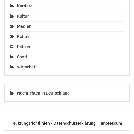
Karriere
Daniel Thomas Bayer
Pressesprecher Schülerunion
Kultur
daniel.bayer@schuelerunion.at +43 664 348 85 57
Medien
OTS-ORIGINALTEXT PRESSEAUSSENDUNG UNTER
Politik
AUSSCHLIESSLICHER INHALTLICHER VERANTWORTUNG
Polizei
DES AUSSENDERS. www.ots.at
© Copyright APA-OTS Originaltext-Service GmbH und
Sport
der jeweilige Aussender
Wirtschaft
Gefällt mir:
Nachrichten In Deutschland
Ähnliche Beiträge
Nutzungsrichtlinien / Datenschutzerklärung
Impressum