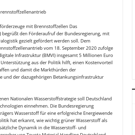
Brennstoffzellenantrieb
urförderzeuge mit Brennstoffzellen Das
N) begrüßt den Förderaufruf der Bundesregierung, mit
alogistik gezielt gefördert werden soll. Dem
rennstoffzellenantrieb vom 18. September 2020 zufolge
igitale Infrastruktur (BMVI) insgesamt 5 Millionen Euro
nterstützung aus der Politik hilft, einen Kostenvorteil
affen und damit die Markthürden der
ge und der dazugehörigen Betankungsinfrastruktur
nen Nationalen Wasserstoffstrategie soll Deutschland
technologien einnehmen. Die Bundesregierung
trägers Wasserstoff für eine erfolgreiche Energiewende
litik hat erkannt, wie wichtig grüner Wasserstoff als
sätzliche Dynamik in die Wasserstoff- und
 Sprecher von Toyota Material Handling Deutschland