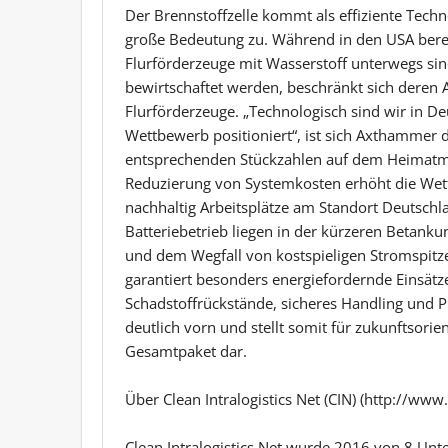
Der Brennstoffzelle kommt als effiziente Techno
große Bedeutung zu. Während in den USA berei
Flurförderzeuge mit Wasserstoff unterwegs sin
bewirtschaftet werden, beschränkt sich deren 
Flurförderzeuge. „Technologisch sind wir in D
Wettbewerb positioniert“, ist sich Axthammer d
entsprechenden Stückzahlen auf dem Heimatma
Reduzierung von Systemkosten erhöht die Wett
nachhaltig Arbeitsplätze am Standort Deutschla
Batteriebetrieb liegen in der kürzeren Betanku
und dem Wegfall von kostspieligen Stromspitz
garantiert besonders energiefordernde Einsätz
Schadstoffrückstände, sicheres Handling und Pl
deutlich vorn und stellt somit für zukunftsori
Gesamtpaket dar.
Über Clean Intralogistics Net (CIN) (http://www.
Clean Intralogistics Net wurde 2016 von 8 Un