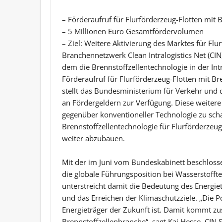
– Förderaufruf für Flurförderzeug-Flotten mit 
– 5 Millionen Euro Gesamtfördervolumen
– Ziel: Weitere Aktivierung des Marktes für Fl
Branchennetzwerk Clean Intralogistics Net (CI
dem die Brennstoffzellentechnologie in der Intr
Förderaufruf für Flurförderzeug-Flotten mit B
stellt das Bundesministerium für Verkehr und d
an Fördergeldern zur Verfügung. Diese weitere U
gegenüber konventioneller Technologie zu sch
Brennstoffzellentechnologie für Flurförderzeu
weiter abzubauen.
Mit der im Juni vom Bundeskabinett beschlosse
die globale Führungsposition bei Wasserstoff
unterstreicht damit die Bedeutung des Energie
und das Erreichen der Klimaschutzziele. „Die Po
Energieträger der Zukunft ist. Damit kommt zu
Brennstoffzellenbranche“, sagt Kai Hesse, CIN