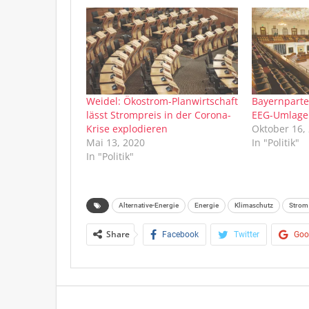
Weidel: Ökostrom-Planwirtschaft
Bayernparte
lässt Strompreis in der Corona-
EEG-Umlage
Krise explodieren
Oktober 16,
Mai 13, 2020
In "Politik"
In "Politik"
Alternative-Energie
Energie
Klimaschutz
Strom
Share
Facebook
Twitter
Goo