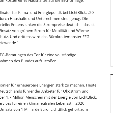
tromkosten eines Haushaltes auf die EEG-Umlage.
nator für Klima- und Energiepolitik bei LichtBlick: „20
 durch Haushalte und Unternehmen sind genug. Die
eile: Erstens sinken die Strompreise deutlich – das ist
r Einsatz von grünem Strom für Mobilität und Wärme
schutz. Und drittens wird das Bürokratiemonster EEG
rgiewende.“
EEG-Beratungen das Tor für eine vollständige
nnahmen des Bundes aufzustoßen.
 Pionier für erneuerbare Energien stark zu machen. Heute
Deutschlands führender Anbieter für Ökostrom und
r 1,7 Million Menschen mit der Energie von LichtBlick.
rvices für einen klimaneutralen Lebensstil. 2020
msatz von 1 Milliarde Euro. LichtBlick gehört zum