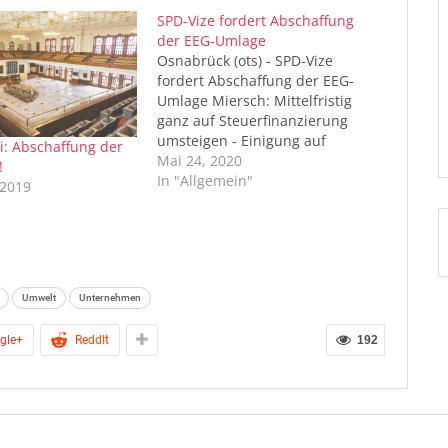
SPD-Vize fordert Abschaffung
der EEG-Umlage
Osnabrück (ots) - SPD-Vize
fordert Abschaffung der EEG-
Umlage Miersch: Mittelfristig
ganz auf Steuerfinanzierung
umsteigen - Einigung auf
i: Abschaffung der
Abstandsregeln für
Mai 24, 2020
!
Windmühlen gibt Erneuerbaren
In "Allgemein"
 2019
"großen Schub" Osnabrück.
SPD-Partei- und Fraktionsvize
Matthias Miersch hat ein Ende
der derzeitigen EEG-Umlage
gefordert, mit der Verbraucher
über den Strompreis die
Umwelt
Unternehmen
Energiewende finanzieren. "Wir
müssen den Anstieg…
gle+
ReddIt
192