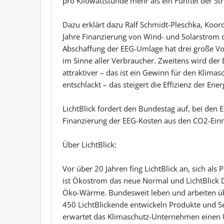
pro Kilowattstunde mehr als ein Fünftel der S
Dazu erklärt dazu Ralf Schmidt-Pleschka, Koordi
Jahre Finanzierung von Wind- und Solarstrom
Abschaffung der EEG-Umlage hat drei große Vort
im Sinne aller Verbraucher. Zweitens wird de
attraktiver – das ist ein Gewinn für den Klima
entschlackt – das steigert die Effizienz der Ene
LichtBlick fordert den Bundestag auf, bei den 
Finanzierung der EEG-Kosten aus den CO2-Ei
Über LichtBlick:
Vor über 20 Jahren fing LichtBlick an, sich als
ist Ökostrom das neue Normal und LichtBlick 
Öko-Wärme. Bundesweit leben und arbeiten übe
450 LichtBlickende entwickeln Produkte und Se
erwartet das Klimaschutz-Unternehmen einen U