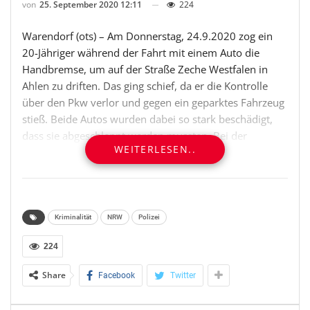
von
25. September 2020 12:11
224
Warendorf (ots) – Am Donnerstag, 24.9.2020 zog ein
20-Jähriger während der Fahrt mit einem Auto die
Handbremse, um auf der Straße Zeche Westfalen in
Ahlen zu driften. Das ging schief, da er die Kontrolle
über den Pkw verlor und gegen ein geparktes Fahrzeug
stieß. Beide Autos wurden dabei so stark beschädigt,
dass sie abgeschleppt werden mussten. Bei der
WEITERLESEN..
Verkehrsunfallaufnahme stellte sich heraus, dass der
junge Mann keinen Führerschein hat. Neben dem
Ermittlungsverfahren kommen die Sachschäden von
etwa 6.000 Euro auf ihn zu.
Kriminalität
NRW
Polizei
Rückfragen zur Pressemitteilung bitte an:
224
Polizei Warendorf
Share
Facebook
Twitter
Pressestelle
Telefon: 02581/600-130