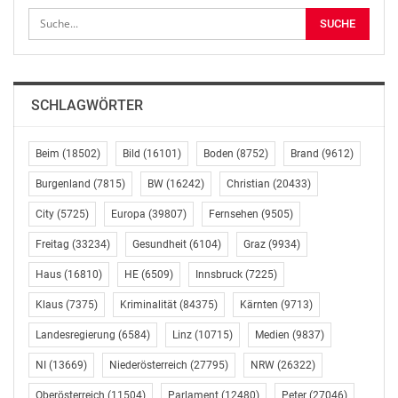
Fax: 02581/600-129
E-Mail: pressestelle.warendorf@polizei.nrw.de
http://warendorf.polizei.nrw
Außerhalb der Bürozeiten:
SCHLAGWÖRTER
Polizei Warendorf
Beim
(18502)
Bild
(16101)
Boden
(8752)
Brand
(9612)
Leitstelle
Tel.: 02581/600-244
Burgenland
(7815)
BW
(16242)
Christian
(20433)
Fax: 02581/600-249
City
(5725)
Europa
(39807)
Fernsehen
(9505)
Email: poststelle.warendorf@polizei.nrw.de
http://warendorf.polizei.nrw
Freitag
(33234)
Gesundheit
(6104)
Graz
(9934)
Haus
(16810)
HE
(6509)
Innsbruck
(7225)
Klaus
(7375)
Kriminalität
(84375)
Kärnten
(9713)
Original-Content von: Polizei Warendorf, übermittelt
Landesregierung
(6584)
Linz
(10715)
Medien
(9837)
durch
news aktuell
NI
(13669)
Niederösterreich
(27795)
NRW
(26322)
Gefällt mir:
Oberösterreich
(11504)
Parlament
(12480)
Peter
(27046)