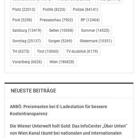
Platz
(22013)
Politik
(8220)
Polizei
(84141)
Post
(5298)
Presseschau
(7902)
RP
(12464)
Salzburg
(13419)
Seiten
(10068)
Sommer
(14520)
Ähnliche Beiträge
Sonntag
(25137)
Sorgen
(5269)
Steiermark
(10351)
POL-WAF: Ahlen.
POL-WAF: Ahlen.
Kradfahrer flüchtete vor
Führerschein nach
TH
(6375)
Tirol
(10060)
TV-Ausblick
(6179)
Kontrolle
Alkoholfahrt
Warendorf (ots) -
Vorarlberg
(6626)
Wien
(186828)
sichergestellt
Samstagabend
Warendorf (ots) - Bei
(01.08.2020) entzog sich
einer Verkehrskontrolle
in Ahlen ein 17-jähriger
am Freitag, 4.9.2020,
Kradfahrer einer
0.50 Uhr hielten
NEUESTE BEITRÄGE
Polizeikontrolle. Der
August 3, 2020
Polizisten mehrere
Ahlener fuhr auf der
In "Polizei"
Fahrzeugführer auf der
September 4, 2020
Straße Südberg
Hammer Straße in
In "Polizei"
ARBÖ: Preismasten bei E-Ladestation für bessere
Richtung
Ahlen an. Darunter
Kostentransparenz
POL-WAF: Kreis
Zeppelinstraße. Hier fiel
auch einen 51-jährigen
Warendorf/Ahlen/Sendenhorst/Drensteinfurt.
den Beamten erstmals
Autofahrer, der
Die Wiener Unterwelt holt Gold: Das InfoCenter „Über Unten“
Zahlreiche
die zu schnelle
gegenüber den
von Wien Kanal räumt bei nationalen und internationalen
Fahrzeugführer waren
Fahrweise auf. Auf
Beamten angab, ein