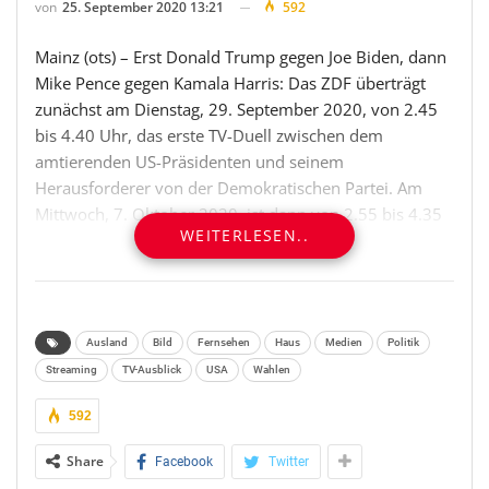
von
25. September 2020 13:21
592
Mainz (ots) – Erst Donald Trump gegen Joe Biden, dann
Mike Pence gegen Kamala Harris: Das ZDF überträgt
zunächst am Dienstag, 29. September 2020, von 2.45
bis 4.40 Uhr, das erste TV-Duell zwischen dem
amtierenden US-Präsidenten und seinem
Herausforderer von der Demokratischen Partei. Am
Mittwoch, 7. Oktober 2020, ist dann von 2.55 bis 4.35
WEITERLESEN..
Uhr das TV-Duell der Vizes live im ZDF zu sehen. Beide
TV-Duelle lassen sich auch online im ZDF-Livestream
verfolgen.
Das erste TV-Duell zwischen Donald Trump und Joe
Ausland
Bild
Fernsehen
Haus
Medien
Politik
Biden findet in Cleveland/Ohio statt – und das enge
Streaming
TV-Ausblick
USA
Wahlen
Rennen um das Weiße Haus biegt damit auf die
592
Zielgerade ein. Seit der Coronapandemie und den
Protesten gegen die Polizeigewalt gilt der Ausgang
Share
Facebook
Twitter
dieser US-Wahl als besonders ungewiss und spannend.