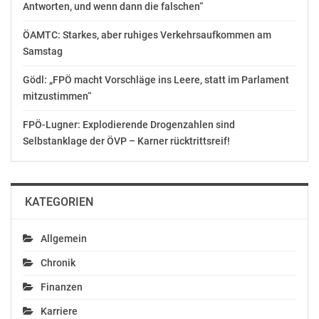
Ansprechpartner: Thomas Hagedorn, Telefon: 06131 –
Antworten, und wenn dann die falschen“
70-13802;
ÖAMTC: Starkes, aber ruhiges Verkehrsaufkommen am
Presse-Desk, Telefon: 06131 – 70-12108,
Samstag
pressedesk@zdf.de
Gödl: „FPÖ macht Vorschläge ins Leere, statt im Parlament
Fotos sind erhältlich über ZDF Presse und Information,
mitzustimmen“
06131 –
70-16100, und über
FPÖ-Lugner: Explodierende Drogenzahlen sind
https://presseportal.zdf.de/presse/uswahl2020
Selbstanklage der ÖVP – Karner rücktrittsreif!
Pressemappe: https://presseportal.zdf.de/pm/us-wahl-
2020/
KATEGORIEN
„Election Game – Amerikas Wahlsystem in der Krise“ in
Allgemein
der
ZDFmediathek: https://kurz.zdf.de/GMq/
Chronik
Finanzen
zdfheute in der ZDFmediathek: http://zdfheute.de
Karriere