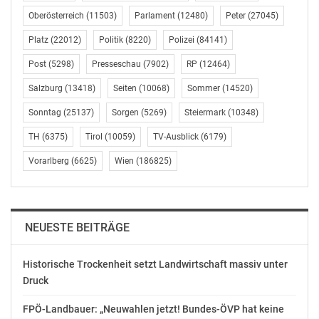
Geschichte der USA und auch die erste Schwarze auf
Oberösterreich
(11503)
Parlament
(12480)
Peter
(27045)
diesem Posten.
Platz
(22012)
Politik
(8220)
Polizei
(84141)
Beide TV-Duelle überträgt das ZDF im Zweikanalton:
Post
(5298)
Presseschau
(7902)
RP
(12464)
Deutsch / Englisch.
Salzburg
(13418)
Seiten
(10068)
Sommer
(14520)
Sonntag
(25137)
Sorgen
(5269)
Steiermark
(10348)
Im programmlichen Vorlauf auf das TV-Duell der Vizes
sendet das ZDF am Mittwoch, 7. Oktober 2020, 0.50
TH
(6375)
Tirol
(10059)
TV-Ausblick
(6179)
Uhr, die Dokumentation „Election Game – Amerikas
Vorarlberg
(6625)
Wien
(186825)
Wahlsystem in der Krise“, die am 2. September 2020,
erstmals in ZDFinfo zu sehen war und in der
ZDFmediathek zur Verfügung steht. Der Film von Jan
Schäfer zeigt, dass im „Land of the Free“ freie und faire
NEUESTE BEITRÄGE
Wahlen nicht so einfach zu realisieren sind:
Wählerinnen und Wähler werden ausgeschlossen,
Historische Trockenheit setzt Landwirtschaft massiv unter
Wahlkreise manipuliert – und Wahlkampfspenden
Druck
fließen ohne Limit.
FPÖ-Landbauer: „Neuwahlen jetzt! Bundes-ÖVP hat keine