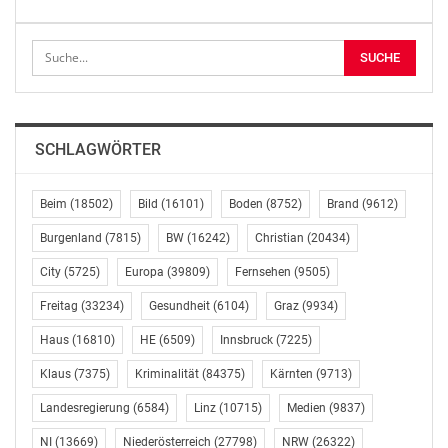
Er brachte seinen Unmut darüber verbal zum Ausdruck.
Tags darauf bekam er vom Arbeitskräfteüberlasser die
fristlose Entlassung ausgehändigt. Er sei gegenüber
dem Vorgesetzten im Betrieb handgreiflich geworden,
so die Behauptung.
SCHLAGWÖRTER
Der Arbeitnehmer stritt das vehement ab und kam in
die AK-Bezirksstelle in Traun. Diese sah im
Beim
(18502)
Bild
(16101)
Boden
(8752)
Brand
(9612)
geschilderten Verhalten des AK-Mitglieds keinen
Entlassungsgrund und intervenierte beim
Burgenland
(7815)
BW
(16242)
Christian
(20434)
Arbeitskräfteüberlasser. Die AK forderte offene
City
(5725)
Europa
(39809)
Fernsehen
(9505)
Ansprüche ein: eine Kündigungsentschädigung, offenen
Lohn, Sonderzahlungen, Urlaubsersatzleistung und
Freitag
(33234)
Gesundheit
(6104)
Graz
(9934)
Entgelt für unbezahlte Überstunden.
Haus
(16810)
HE
(6509)
Innsbruck
(7225)
Klaus
(7375)
Kriminalität
(84375)
Kärnten
(9713)
Wenige Tage später hatte der Arbeiter 2.500 Euro am
Konto. Damit war aber nur ein kleiner Teil der offenen
Landesregierung
(6584)
Linz
(10715)
Medien
(9837)
Ansprüche abgegolten. Daher intervenierte die AK
NI
(13669)
Niederösterreich
(27798)
NRW
(26322)