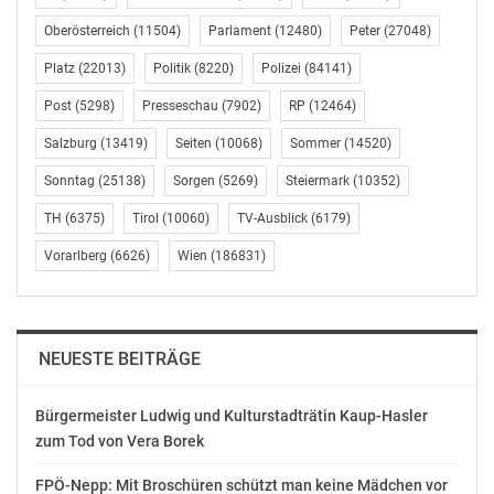
neuerlich beim Arbeitskräfteüberlasser. Weil dieser sich
uneinsichtig zeigte, brachte die AK Klage beim Arbeits-
Oberösterreich
(11504)
Parlament
(12480)
Peter
(27048)
und Sozialgericht ein.
Platz
(22013)
Politik
(8220)
Polizei
(84141)
Im Verfahren kam das Gericht zu dem Schluss, dass die
Post
(5298)
Presseschau
(7902)
RP
(12464)
Entlassung zu Unrecht erfolgt war. Es verurteilte den
Salzburg
(13419)
Seiten
(10068)
Sommer
(14520)
Arbeitgeber, die noch nicht beglichenen Ansprüche
Sonntag
(25138)
Sorgen
(5269)
Steiermark
(10352)
nachzuzahlen. Das waren fast 7.300 Euro. In Summe
hatte die AK für ihr Mitglied also 9.800 Euro erkämpft.
TH
(6375)
Tirol
(10060)
TV-Ausblick
(6179)
Vorarlberg
(6626)
Wien
(186831)
„Der Fall zeigt einmal mehr, wie wichtig es ist, sich bei
Problemen in der Arbeitswelt rasch an die
Arbeiterkammer zu wenden, um zu seinem Recht zu
kommen“, sagt AK-Präsident Andreas Stangl.
NEUESTE BEITRÄGE
Bürgermeister Ludwig und Kulturstadträtin Kaup-Hasler
Arbeiterkammer Oberösterreich
zum Tod von Vera Borek
Mag. Dominik Bittendorfer
Telefon: 050/6906-2191
FPÖ-Nepp: Mit Broschüren schützt man keine Mädchen vor