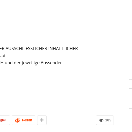
R AUSSCHLIESSLICHER INHALTLICHER
.at
H und der jeweilige Aussender
gle+
ReddIt
105