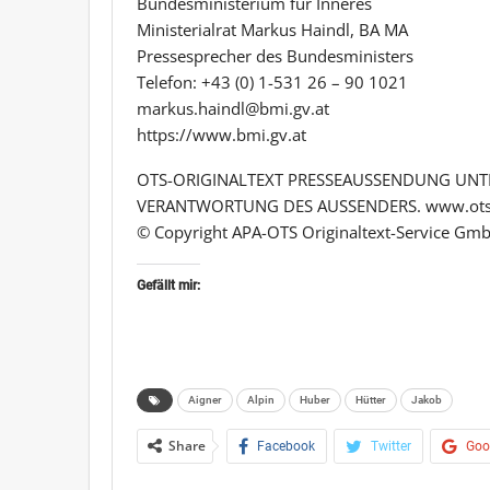
Bundesministerium für Inneres
Ministerialrat Markus Haindl, BA MA
Pressesprecher des Bundesministers
Telefon: +43 (0) 1-531 26 – 90 1021
markus.haindl@bmi.gv.at
https://www.bmi.gv.at
OTS-ORIGINALTEXT PRESSEAUSSENDUNG UNTE
VERANTWORTUNG DES AUSSENDERS. www.ots
© Copyright APA-OTS Originaltext-Service Gmb
Gefällt mir:
Aigner
Alpin
Huber
Hütter
Jakob
Share
Facebook
Twitter
Goo