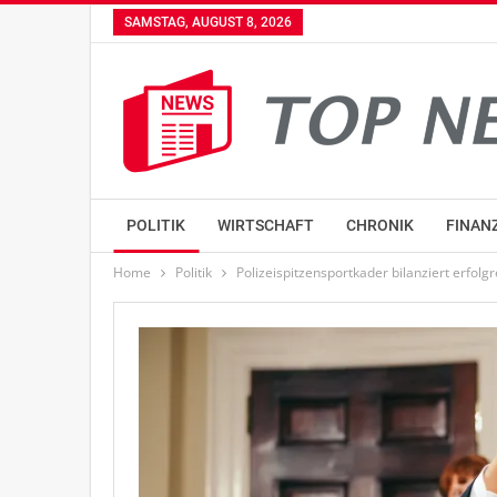
SAMSTAG, AUGUST 8, 2026
POLITIK
WIRTSCHAFT
CHRONIK
FINAN
Home
Politik
Polizeispitzensportkader bilanziert erfolg