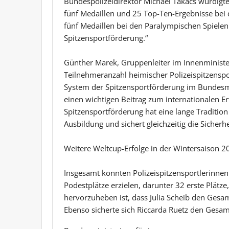
Bundespolizeidirektor Michael Takács würdigt
fünf Medaillen und 25 Top-Ten-Ergebnisse bei
fünf Medaillen bei den Paralympischen Spielen –
Spitzensportförderung.“
Günther Marek, Gruppenleiter im Innenminister
Teilnehmeranzahl heimischer Polizeispitzenspo
System der Spitzensportförderung im Bundesmin
einen wichtigen Beitrag zum internationalen Erf
Spitzensportförderung hat eine lange Tradition
Ausbildung und sichert gleichzeitig die Sicherh
Weitere Weltcup-Erfolge in der Wintersaison 
Insgesamt konnten Polizeispitzensportlerinnen
Podestplätze erzielen, darunter 32 erste Plätze
hervorzuheben ist, dass Julia Scheib den Gesam
Ebenso sicherte sich Riccarda Ruetz den Gesam