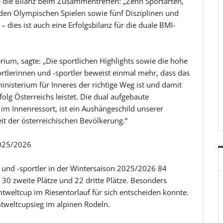
e die Bilanz beim Zusammentreffen: „Zehn Sportarten,
 den Olympischen Spielen sowie fünf Disziplinen und
 dies ist auch eine Erfolgsbilanz für die duale BMI-
ium, sagte: „Die sportlichen Highlights sowie die hohe
rtlerinnen und -sportler beweist einmal mehr, dass das
isterium für Inneres der richtige Weg ist und damit
olg Österreichs leistet. Die dual aufgebaute
 im Innenressort, ist ein Aushängeschild unserer
eit der österreichischen Bevölkerung.“
2025/2026
 und -sportler in der Wintersaison 2025/2026 84
, 30 zweite Plätze und 22 dritte Plätze. Besonders
tweltcup im Riesentorlauf für sich entscheiden konnte.
tweltcupsieg im alpinen Rodeln.