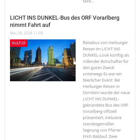
faire
…
LICHT INS DUNKEL-Bus des ORF Vorarlberg
nimmt Fahrt auf
Mai 29, 2026 11:00
Reisebus von Herburger
KULTUR
Reisen im LICHT INS
DUNKEL-Look künftig als
rollender Botschafter für
den guten Zweck
unterwegs
Es war ein
feierlicher Event: Bei
Herburger Reisen in
Dornbirn wurde der neue
LICHT INS DUNKEL-
gebrandete Bus des ORF
Vorarlberg offiziell
präsentiert, inklusive
standesgemäßer
Segnung von Pfarrer
Erich Baldauf. Zwei