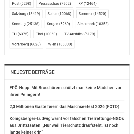
Post
(5298)
Presseschau
(7902)
RP
(12464)
Salzburg
(13419)
Seiten
(10068)
Sommer
(14520)
Sonntag
(25138)
Sorgen
(5269)
Steiermark
(10352)
TH
(6375)
Tirol
(10060)
TV-Ausblick
(6179)
Vorarlberg
(6626)
Wien
(186830)
NEUESTE BEITRÄGE
FPÖ-Nepp: Mit Broschüren schützt man keine Mädchen vor
ihren Peinigern!
2,3 Millionen Gäste feiern das Maschseefest 2026 (FOTO)
Königsberger-Ludwig warnt vor falschen Tierrettungs-NGOs
aus Drittstaaten: „Nur weil Tierschutz draufsteht, ist noch
lange keiner drin“