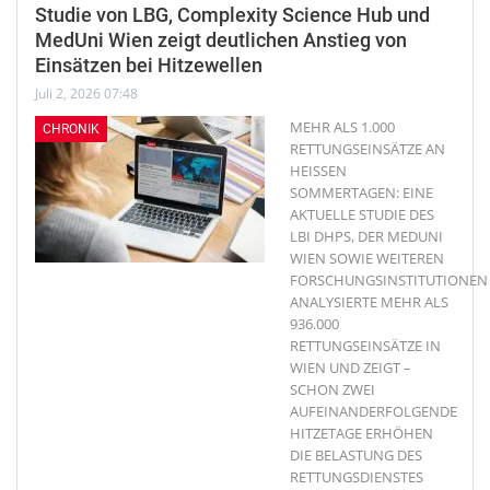
Studie von LBG, Complexity Science Hub und
MedUni Wien zeigt deutlichen Anstieg von
Einsätzen bei Hitzewellen
Juli 2, 2026 07:48
MEHR ALS 1.000
CHRONIK
RETTUNGSEINSÄTZE AN
HEISSEN
SOMMERTAGEN: EINE
AKTUELLE STUDIE DES
LBI DHPS, DER MEDUNI
WIEN SOWIE WEITEREN
FORSCHUNGSINSTITUTIONEN
ANALYSIERTE MEHR ALS
936.000
RETTUNGSEINSÄTZE IN
WIEN UND ZEIGT –
SCHON ZWEI
AUFEINANDERFOLGENDE
HITZETAGE ERHÖHEN
DIE BELASTUNG DES
RETTUNGSDIENSTES