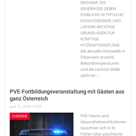
MESSBAR. DIE
ERGEBNISSE GEBEN
EINBLICKE IN TYPISCHE
EINSATZGRÜNDE UND
LIEFERN WICHTIGE
GRUNDLAGEN FÜR
KÜNFTIGE
HITZEAKTIONSPLÄNE.
Die aktuelle Hitzewelle in
Österreich erreicht
Rekordtemperaturen
und die nächste Welle
zeichnet
…
PVE-Fortbildungsveranstaltung mit Gästen aus
ganz Österreich
Juni 15, 2026 13:20
PVE-Teams und
CHRONIK
Gesundheitsinstitutionen
tauschten sich in St.
Pölten über psychische