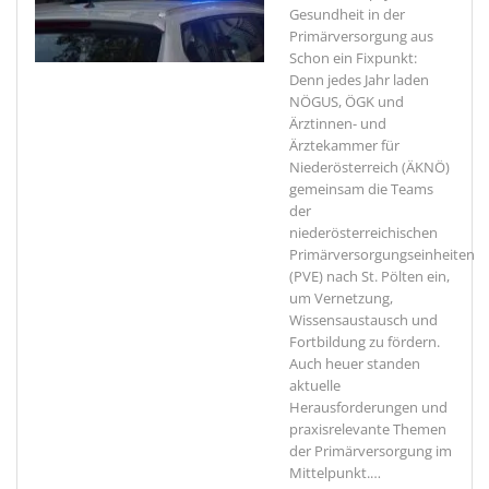
Gesundheit in der
Primärversorgung aus
Schon ein Fixpunkt:
Denn jedes Jahr laden
NÖGUS, ÖGK und
Ärztinnen- und
Ärztekammer für
Niederösterreich (ÄKNÖ)
gemeinsam die Teams
der
niederösterreichischen
Primärversorgungseinheiten
(PVE) nach St. Pölten ein,
um Vernetzung,
Wissensaustausch und
Fortbildung zu fördern.
Auch heuer standen
aktuelle
Herausforderungen und
praxisrelevante Themen
der Primärversorgung im
Mittelpunkt.
…