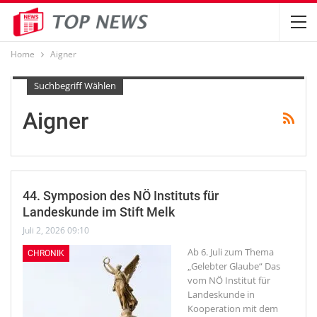
Home
Aigner
Suchbegriff Wählen
Aigner
44. Symposion des NÖ Instituts für
Landeskunde im Stift Melk
Juli 2, 2026 09:10
Ab 6. Juli zum Thema
CHRONIK
„Gelebter Glaube“
Das
vom NÖ Institut für
Landeskunde in
Kooperation mit dem