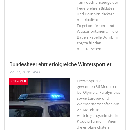
Tanklöschfahrzeuge der
Feuerwehren Bildstein
und Dornbirn rückten
mit Blaulicht,
Folgetonhörnern und
Wasserfontänen an, die
Bauernkapelle Dornbirn
sorgte für den
musikalischen
…
Bundesheer ehrt erfolgreiche Wintersportler
Mai 27, 2026 14:43
Heeressportler
CHRONIK
gewannen 36 Medaillen
bei Olympia, Paralympics
sowie Europa- und
Weltmeisterschaften
Am
27. Mai ehrte
Verteidigungsministerin
Klaudia Tanner in Wien
die erfolgreichsten