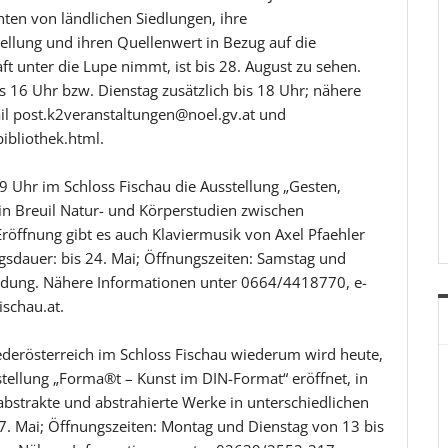
hten von ländlichen Siedlungen, ihre
llung und ihren Quellenwert in Bezug auf die
ft unter die Lupe nimmt, ist bis 28. August zu sehen.
s 16 Uhr bzw. Dienstag zusätzlich bis 18 Uhr; nähere
l post.k2veranstaltungen@noel.gv.at und
ibliothek.html.
9 Uhr im Schloss Fischau die Ausstellung „Gesten,
stin Breuil Natur- und Körperstudien zwischen
Eröffnung gibt es auch Klaviermusik von Axel Pfaehler
ngsdauer: bis 24. Mai; Öffnungszeiten: Samstag und
dung. Nähere Informationen unter 0664/4418770, e-
ischau.at.
ederösterreich im Schloss Fischau wiederum wird heute,
stellung „Forma®t – Kunst im DIN-Format“ eröffnet, in
bstrakte und abstrahierte Werke in unterschiedlichen
17. Mai; Öffnungszeiten: Montag und Dienstag von 13 bis