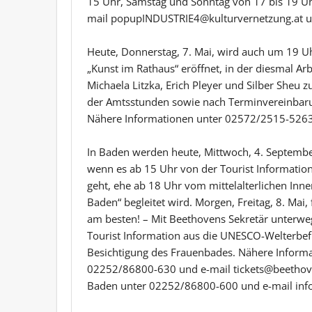
15 Uhr, Samstag und Sonntag von 17 bis 19 U
mail popupINDUSTRIE4@kulturvernetzung.at u
Heute, Donnerstag, 7. Mai, wird auch um 19 Uh
„Kunst im Rathaus“ eröffnet, in der diesmal Ar
Michaela Litzka, Erich Pleyer und Silber Sheu z
der Amtsstunden sowie nach Terminvereinbaru
Nähere Informationen unter 02572/2515-5263 
In Baden werden heute, Mittwoch, 4. September,
wenn es ab 15 Uhr von der Tourist Information
geht, ehe ab 18 Uhr vom mittelalterlichen Inn
Baden“ begleitet wird. Morgen, Freitag, 8. Mai,
am besten! – Mit Beethovens Sekretär unterwe
Tourist Information aus die UNESCO-Welterbefü
Besichtigung des Frauenbades. Nähere Inform
02252/86800-630 und e-mail tickets@beethove
Baden unter 02252/86800-600 und e-mail inf