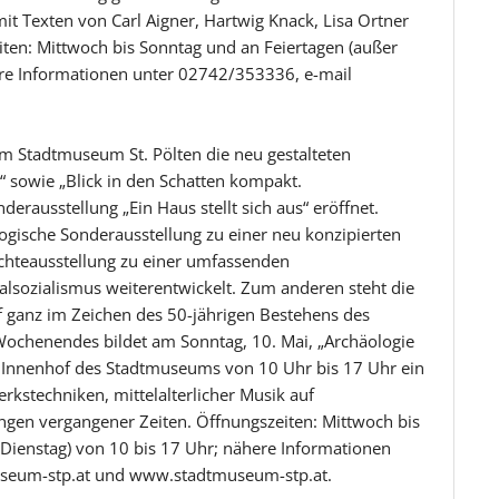
it Texten von Carl Aigner, Hartwig Knack, Lisa Ortner
iten: Mittwoch bis Sonntag und an Feiertagen (außer
ere Informationen unter 02742/353336, e-mail
 Stadtmuseum St. Pölten die neu gestalteten
“ sowie „Blick in den Schatten kompakt.
derausstellung „Ein Haus stellt sich aus“ eröffnet.
ogische Sonderausstellung zu einer neu konzipierten
ichteausstellung zu einer umfassenden
lsozialismus weiterentwickelt. Zum anderen steht die
 ganz im Zeichen des 50-jährigen Bestehens des
chenendes bildet am Sonntag, 10. Mai, „Archäologie
n Innenhof des Stadtmuseums von 10 Uhr bis 17 Uhr ein
rkstechniken, mittelalterlicher Musik auf
ngen vergangener Zeiten. Öffnungszeiten: Mittwoch bis
Dienstag) von 10 bis 17 Uhr; nähere Informationen
useum-stp.at und www.stadtmuseum-stp.at.