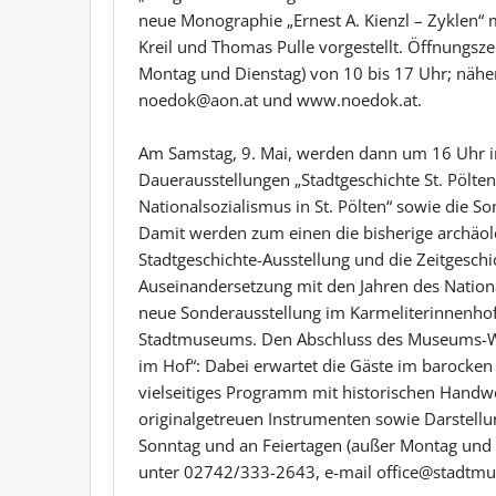
neue Monographie „Ernest A. Kienzl – Zyklen“ m
Kreil und Thomas Pulle vorgestellt. Öffnungsze
Montag und Dienstag) von 10 bis 17 Uhr; näh
noedok@aon.at und www.noedok.at.
Am Samstag, 9. Mai, werden dann um 16 Uhr im
Dauerausstellungen „Stadtgeschichte St. Pölten
Nationalsozialismus in St. Pölten“ sowie die Son
Damit werden zum einen die bisherige archäol
Stadtgeschichte-Ausstellung und die Zeitgesch
Auseinandersetzung mit den Jahren des Nationa
neue Sonderausstellung im Karmeliterinnenhof
Stadtmuseums. Den Abschluss des Museums-Wo
im Hof“: Dabei erwartet die Gäste im barocke
vielseitiges Programm mit historischen Handwe
originalgetreuen Instrumenten sowie Darstellu
Sonntag und an Feiertagen (außer Montag und 
unter 02742/333-2643, e-mail office@stadtm