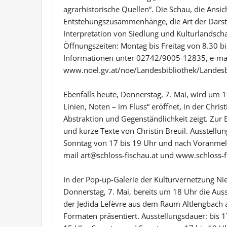
agrarhistorische Quellen“. Die Schau, die Ansic
Entstehungszusammenhänge, die Art der Darste
Interpretation von Siedlung und Kulturlandscha
Öffnungszeiten: Montag bis Freitag von 8.30 bi
Informationen unter 02742/9005-12835, e-mai
www.noel.gv.at/noe/Landesbibliothek/Landesb
Ebenfalls heute, Donnerstag, 7. Mai, wird um 1
Linien, Noten – im Fluss“ eröffnet, in der Chri
Abstraktion und Gegenständlichkeit zeigt. Zur 
und kurze Texte von Christin Breuil. Ausstellu
Sonntag von 17 bis 19 Uhr und nach Voranmel
mail art@schloss-fischau.at und www.schloss-f
In der Pop-up-Galerie der Kulturvernetzung Ni
Donnerstag, 7. Mai, bereits um 18 Uhr die Aus
der Jedida Lefèvre aus dem Raum Altlengbach a
Formaten präsentiert. Ausstellungsdauer: bis 