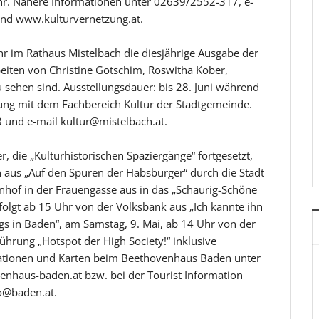
hr. Nähere Informationen unter 02639/2552-317, e-
nd www.kulturvernetzung.at.
r im Rathaus Mistelbach die diesjährige Ausgabe der
beiten von Christine Gotschim, Roswitha Kober,
u sehen sind. Ausstellungsdauer: bis 28. Juni während
ng mit dem Fachbereich Kultur der Stadtgemeinde.
und e-mail kultur@mistelbach.at.
 die „Kulturhistorischen Spaziergänge“ fortgesetzt,
 aus „Auf den Spuren der Habsburger“ durch die Stadt
enhof in der Frauengasse aus in das „Schaurig-Schöne
 folgt ab 15 Uhr von der Volksbank aus „Ich kannte ihn
gs in Baden“, am Samstag, 9. Mai, ab 14 Uhr von der
hrung „Hotspot der High Society!“ inklusive
ationen und Karten beim Beethovenhaus Baden unter
nhaus-baden.at bzw. bei der Tourist Information
o@baden.at.