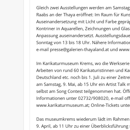
Gleich zwei Ausstellungen werden am Samstag,
Raabs an der Thaya eröffnet: Im Raum für Kuns
Auseinandersetzung mit Licht und Farbe gepräg
Kontriner in Aquarellen, Zeichnungen und Gla
Anpassung auseinandersetzt. Ausstellungsdauer:
Sonntag von 13 bis 18 Uhr. Nähere Informati
e-mail presse@galerien-thayaland.at und www.
Im Karikaturmuseum Krems, wo die Werkserie 
Arbeiten von rund 60 Karikaturistinnen und Kar
Deutschland etc. noch bis 1. Juli zu einer Zeitr
am Samstag, 9. Mai, ab 15 Uhr ein Artist Talk mi
selbst am Song Contest teilgenommen hat. Öffn
Informationen unter 02732/908020, e-mail o
www.karikaturmuseum.at; Online-Tickets unte
Das museumkrems wiederum lädt im Rahmen d
9. April, ab 11 Uhr zu einer Überblicksführung