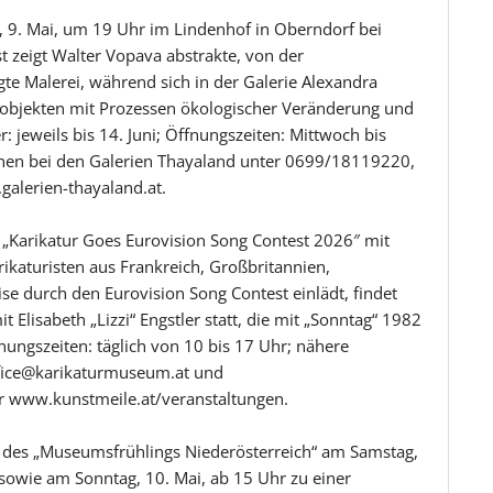
 9. Mai, um 19 Uhr im Lindenhof in Oberndorf bei
t zeigt Walter Vopava abstrakte, von der
te Malerei, während sich in der Galerie Alexandra
sobjekten mit Prozessen ökologischer Veränderung und
 jeweils bis 14. Juni; Öffnungszeiten: Mittwoch bis
onen bei den Galerien Thayaland unter 0699/18119220,
galerien-thayaland.at.
„Karikatur Goes Eurovision Song Contest 2026″ mit
ikaturisten aus Frankreich, Großbritannien,
eise durch den Eurovision Song Contest einlädt, findet
t Elisabeth „Lizzi“ Engstler statt, die mit „Sonntag“ 1982
ungszeiten: täglich von 10 bis 17 Uhr; nähere
ffice@karikaturmuseum.at und
r www.kunstmeile.at/veranstaltungen.
es „Museumsfrühlings Niederösterreich“ am Samstag,
 sowie am Sonntag, 10. Mai, ab 15 Uhr zu einer