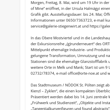
Morgen, Freitag, 8. Mai, wird um 19 Uhr in der 
of Mine“ eröffnet, in der Ursula Halmágyi einen
Grafik gibt. Ausstellungsdauer: bis 24. Mai; Öf
Informationen unter 0650/7363723, e-mail ku
service@galerie-stiegenwirt.at und https://galer
In das Obere Mostviertel und in die Landeshaupt
der Exkursionsreihe „(g)runderneuert“ des ORT
Mittelpunkt ehemalige Industrie- und Produktio
gelungene Transformation, Umnutzung und nach
Stationen sind die ehemalige Glanzstofffabrik 
weitere Orte in Melk und Mank; Start ist um 9 
02732/78374, e-mail office@orte-noe.at und w
Das Stadtmuseum / NÖDOK St. Pölten zeigt ab mo
Kienzl – Zyklen“, die einen kompakten Überblic
Präsentiert werden dabei bis 14. Juni zentrale
„Frühwerk und Studienzeit“, „Objekte und Inst
„Tangentialkurvenfiguren und found abstracts