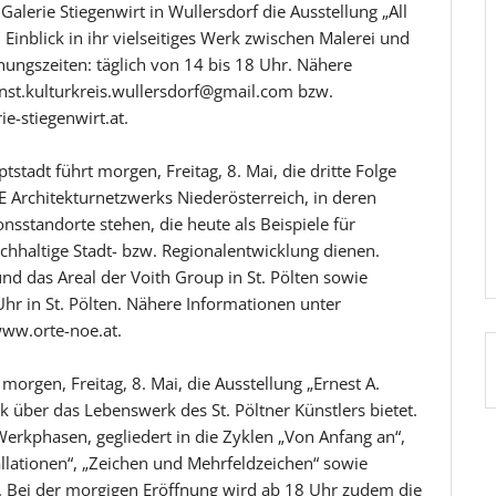
Galerie Stiegenwirt in Wullersdorf die Ausstellung „All
 Einblick in ihr vielseitiges Werk zwischen Malerei und
fnungszeiten: täglich von 14 bis 18 Uhr. Nähere
nst.kulturkreis.wullersdorf@gmail.com bzw.
ie-stiegenwirt.at.
stadt führt morgen, Freitag, 8. Mai, die dritte Folge
E Architekturnetzwerks Niederösterreich, in deren
nsstandorte stehen, die heute als Beispiele für
haltige Stadt- bzw. Regionalentwicklung dienen.
und das Areal der Voith Group in St. Pölten sowie
Uhr in St. Pölten. Nähere Informationen unter
ww.orte-noe.at.
rgen, Freitag, 8. Mai, die Ausstellung „Ernest A.
k über das Lebenswerk des St. Pöltner Künstlers bietet.
 Werkphasen, gegliedert in die Zyklen „Von Anfang an“,
allationen“, „Zeichen und Mehrfeldzeichen“ sowie
“. Bei der morgigen Eröffnung wird ab 18 Uhr zudem die