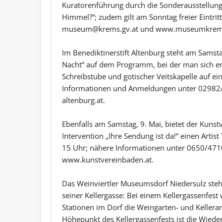
Kuratorenführung durch die Sonderausstellung
Himmel?“; zudem gilt am Sonntag freier Eintri
museum@krems.gv.at und www.museumkrems
Im Benediktinerstift Altenburg steht am Samsta
Nacht“ auf dem Programm, bei der man sich ent
Schreibstube und gotischer Veitskapelle auf ein
Informationen und Anmeldungen unter 02982/34
altenburg.at.
Ebenfalls am Samstag, 9. Mai, bietet der Kun
Intervention „Ihre Sendung ist da!“ einen Artis
15 Uhr; nähere Informationen unter 0650/471
www.kunstvereinbaden.at.
Das Weinviertler Museumsdorf Niedersulz steht
seiner Kellergasse: Bei einem Kellergassenfest
Stationen im Dorf die Weingarten- und Kellera
Höhepunkt des Kellergassenfests ist die Wiede