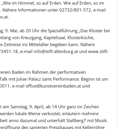
 „Wie im Himmel, so auf Erden. Wie auf Erden, so im
tt. Nähere Informationen unter 02732/801-572, e-mail
.at.
g, 9. Mai, ab 20 Uhr die Spezialführung „Das Kloster bei
lang von Kreuzgang, Kapitelsaal, Klosterküche,
e Zeitreise ins Mittelalter begeben kann. Nähere
51-18, e-mail info@stift-altenburg.at und www.stift-
stverein Baden im Rahmen der performativen
t Talk mit Julian Palacz samt Performance. Beginn ist um
0011, e-mail office@kunstvereinbaden.at und
 am Samstag, 9. April, ab 14 Uhr ganz im Zeichen
 werden lokale Weine verkostet, erläutern mehrere
rbeit anno dazumal und unterhält Stallberg7 mit Musik.
reröffnung des sanierten Presshauses mit Kellerröhre