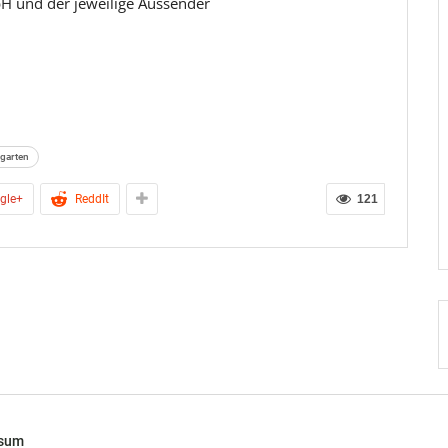
H und der jeweilige Aussender
rgarten
gle+
ReddIt
121
ssum