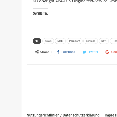
© Copyright APA-OTS Originaltext-Service Gmb
Gefällt mir:
Klaus
Melk
Parndorf
Schloss
Stift
Tie
Share
Facebook
Twitter
Goo
Nutzungsrichtlinien / Datenschutzerklärung
Impre