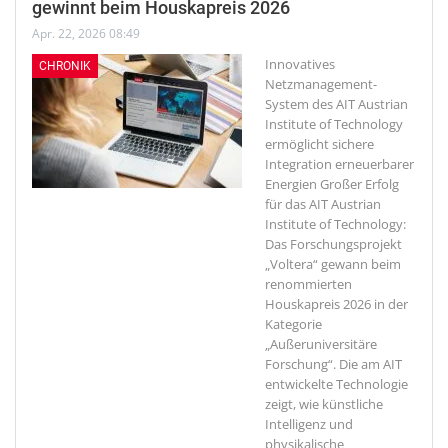
gewinnt beim Houskapreis 2026
Apr. 22, 2026 08:49
Innovatives
CHRONIK
Netzmanagement-
System des AIT Austrian
Institute of Technology
ermöglicht sichere
Integration erneuerbarer
Energien
Großer Erfolg
für das AIT Austrian
Institute of Technology:
Das Forschungsprojekt
„Voltera“ gewann beim
renommierten
Houskapreis 2026 in der
Kategorie
„Außeruniversitäre
Forschung“. Die am AIT
entwickelte Technologie
zeigt, wie künstliche
Intelligenz und
physikalische