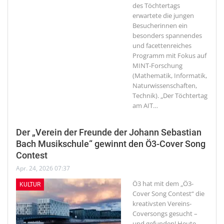
des Töchtertags
erwartete die jungen
Besucherinnen ein
besonders spannendes
und facettenreiches
Programm mit Fokus auf
MINT-Forschung
(Mathematik, Informatik,
Naturwissenschaften,
Technik). „Der Töchtertag
am AIT
…
Der „Verein der Freunde der Johann Sebastian
Bach Musikschule“ gewinnt den Ö3-Cover Song
Contest
Apr. 24, 2026 07:37
Ö3 hat mit dem „Ö3-
KULTUR
Cover Song Contest“ die
kreativsten Vereins-
Coversongs gesucht –
und gefunden! Heute