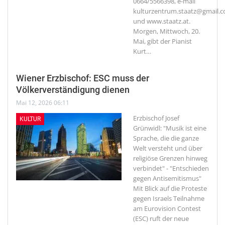
0664/5566398, e-mail
kulturzentrum.staatz@gmail.
und www.staatz.at.
Morgen, Mittwoch, 20.
Mai, gibt der Pianist
Kurt
…
Wiener Erzbischof: ESC muss der
Völkerverständigung dienen
Mai 12, 2026 06:11
Erzbischof Josef
KULTUR
Grünwidl: "Musik ist eine
Sprache, die die ganze
Welt versteht und über
religiöse Grenzen hinweg
verbindet" - "Entschieden
gegen Antisemitismus"
Mit Blick auf die Proteste
gegen Israels Teilnahme
am Eurovision Contest
(ESC) ruft der neue