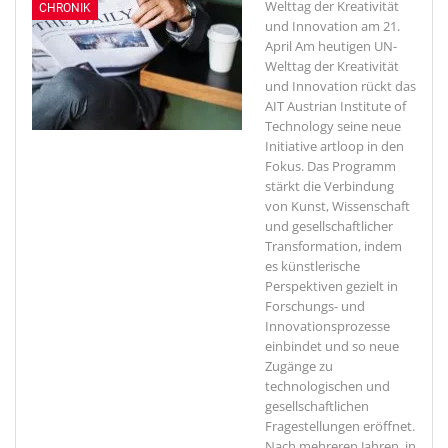
Welttag der Kreativität
CHRONIK
und Innovation am 21.
April
Am heutigen UN-
Welttag der Kreativität
und Innovation rückt das
AIT Austrian Institute of
Technology seine neue
Initiative artloop in den
Fokus. Das Programm
stärkt die Verbindung
von Kunst, Wissenschaft
und gesellschaftlicher
Transformation, indem
es künstlerische
Perspektiven gezielt in
Forschungs- und
Innovationsprozesse
einbindet und so neue
Zugänge zu
technologischen und
gesellschaftlichen
Fragestellungen eröffnet.
Nach mehreren Jahren, in