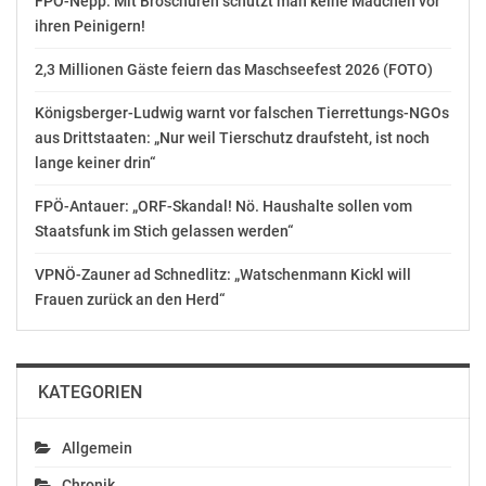
FPÖ-Nepp: Mit Broschüren schützt man keine Mädchen vor
ihren Peinigern!
2,3 Millionen Gäste feiern das Maschseefest 2026 (FOTO)
Königsberger-Ludwig warnt vor falschen Tierrettungs-NGOs
aus Drittstaaten: „Nur weil Tierschutz draufsteht, ist noch
lange keiner drin“
FPÖ-Antauer: „ORF-Skandal! Nö. Haushalte sollen vom
Staatsfunk im Stich gelassen werden“
VPNÖ-Zauner ad Schnedlitz: „Watschenmann Kickl will
Frauen zurück an den Herd“
KATEGORIEN
Allgemein
Chronik