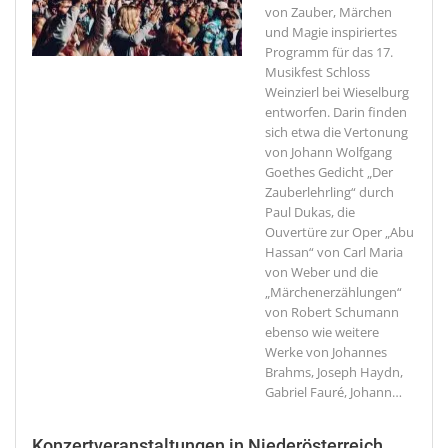
von Zauber, Märchen
und Magie inspiriertes
Programm für das 17.
Musikfest Schloss
Weinzierl bei Wieselburg
entworfen. Darin finden
sich etwa die Vertonung
von Johann Wolfgang
Goethes Gedicht „Der
Zauberlehrling“ durch
Paul Dukas, die
Ouvertüre zur Oper „Abu
Hassan“ von Carl Maria
von Weber und die
„Märchenerzählungen“
von Robert Schumann
ebenso wie weitere
Werke von Johannes
Brahms, Joseph Haydn,
Gabriel Fauré, Johann
…
Konzertveranstaltungen in Niederösterreich