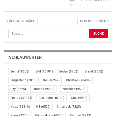
denen
…
ÄLTERE BEITRÄGE
NEUERE BEITRÄGE
SCHLAGWÖRTER
Beim
(18502)
Bild
(16101)
Boden
(8752)
Brand
(9612)
Burgenland
(7815)
BW
(16242)
Christian
(20434)
City
(5725)
Europa
(39809)
Fernsehen
(9505)
Freitag
(33234)
Gesundheit
(6104)
Graz
(9934)
Haus
(16810)
HE
(6509)
Innsbruck
(7225)
Klaus
(7375)
Kriminalität
(84375)
Kärnten
(9713)