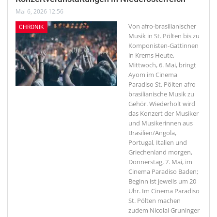
Mai 6, 2026 12:56
Von afro-brasilianischer
CHRONIK
Musik in St. Pölten bis zu
Komponisten-Gattinnen
in Krems
Heute,
Mittwoch, 6. Mai, bringt
Ayom im Cinema
Paradiso St. Pölten afro-
brasilianische Musik zu
Gehör. Wiederholt wird
das Konzert der Musiker
und Musikerinnen aus
Brasilien/Angola,
Portugal, Italien und
Griechenland morgen,
Donnerstag, 7. Mai, im
Cinema Paradiso Baden;
Beginn ist jeweils um 20
Uhr. Im Cinema Paradiso
St. Pölten machen
zudem Nicolai Gruninger