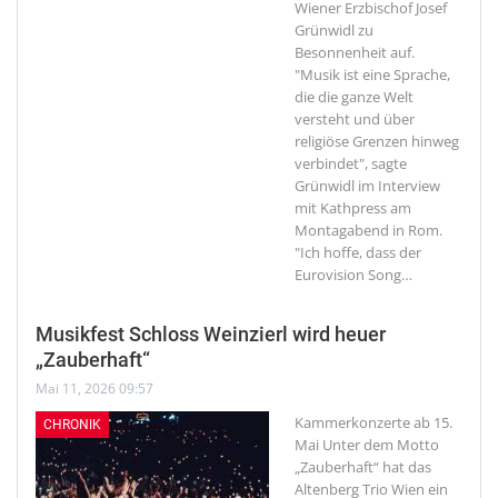
Wiener Erzbischof Josef
Grünwidl zu
Besonnenheit auf.
"Musik ist eine Sprache,
die die ganze Welt
versteht und über
religiöse Grenzen hinweg
verbindet", sagte
Grünwidl im Interview
mit Kathpress am
Montagabend in Rom.
"Ich hoffe, dass der
Eurovision Song
…
Musikfest Schloss Weinzierl wird heuer
„Zauberhaft“
Mai 11, 2026 09:57
Kammerkonzerte ab 15.
CHRONIK
Mai
Unter dem Motto
„Zauberhaft“ hat das
Altenberg Trio Wien ein