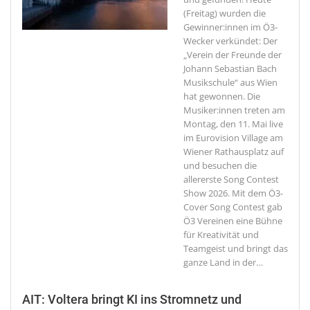
(Freitag) wurden die
Gewinner:innen im Ö3-
Wecker verkündet: Der
„Verein der Freunde der
Johann Sebastian Bach
Musikschule“ aus Wien
hat gewonnen. Die
Musiker:innen treten am
Montag, den 11. Mai live
im Eurovision Village am
Wiener Rathausplatz auf
und besuchen die
allererste Song Contest
Show 2026. Mit dem Ö3-
Cover Song Contest gab
Ö3 Vereinen eine Bühne
für Kreativität und
Teamgeist und bringt das
ganze Land in der
…
AIT: Voltera bringt KI ins Stromnetz und