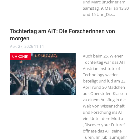
und Marc Bruckner am
Samstag, 9. Mai, ab 13.30
und 15 Uhr „Die
…
Töchtertag am AIT: Die Forscherinnen von
morgen
Apr. 27, 2026 11:14
Auch beim 25. Wiener
CHRONIK
Töchtertag war das AIT
Austrian Institute of
Technology wieder
beteiligt und lud am 23.
April rund 30 Mädchen
aus Oberstufen-Klassen
zu einem Ausflug in die
Welt von Wissenschaft
und Forschung ins AIT
ein. Unter dem Motto
„Discover your Future“
öffnete das AIT seine
Türen. Im Jubiläumsjahr