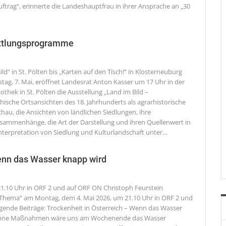
ftrag“, erinnerte die Landeshauptfrau in ihrer Ansprache an „30
ittlungsprogramme
ld“ in St. Pölten bis „Karten auf den Tisch!“ in Klosterneuburg
tag, 7. Mai, eröffnet Landesrat Anton Kasser um 17 Uhr in der
thek in St. Pölten die Ausstellung „Land im Bild –
hische Ortsansichten des 18. Jahrhunderts als agrarhistorische
chau, die Ansichten von ländlichen Siedlungen, ihre
ammenhänge, die Art der Darstellung und ihren Quellenwert in
Interpretation von Siedlung und Kulturlandschaft unter
…
enn das Wasser knapp wird
1.10 Uhr in ORF 2 und auf ORF ON
Christoph Feurstein
 „Thema“ am Montag, dem 4. Mai 2026, um 21.10 Uhr in ORF 2 und
gende Beiträge: Trockenheit in Österreich – Wenn das Wasser
Ohne Maßnahmen wäre uns am Wochenende das Wasser