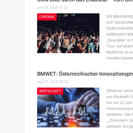
Juni 24, 2026 07:22
DIE BRENNERR
CHRONIK
AUF INSGESAM
DURCHGEHEND 
VERBINDET B
„Slow Bike“ ist
Tour. Auf ehem
Radfahrer so ei
Familien beste
BMWET: Österreichischer Innovationspr
Juni 23, 2026 06:32
Zehetner zeic
WIRTSCHAFT
aus
Elisabeth 
hat am 22. Jun
Innovationspre
verliehen. De
_„Österreich z
weltweit. Kong