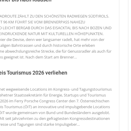
ADROUTE ZÄHLT ZU DEN SCHÖNSTEN RADWEGEN SÜDTIROLS.
T 96 KM FÜHRT SIE VOM BRENNERPASS NAHEZU
LEICHT BERGAB DURCH DAS EISACKTAL BIS NACH BOZEN UND
EEINDRUCKENDE NATUR MIT KULTURELLEN HÖHEPUNKTEN.
 hier die Devise, denn wer langsamer radelt, hat mehr von der
aligen Bahntrassen und durch historische Orte erleben
ne abwechslungsreiche Strecke, die für Genussradler als auch für
ns geeignet ist. Nach dem Start am Brenner
…
eis Tourismus 2026 verliehen
hnet wegweisende Locations im Kongress- und Tagungstourismus
Zehetner Staatssekretärin für Energie, Startups und Tourismus
i 2026 im Ferry Porsche Congress Center den 7. Österreichischen
is Tourismus (ÖIT) an innovative und impulsgebende Locations
r ÖIT wurde gemeinsam von Bund und Bundesländern ausgelobt.
ählt seit Jahrzehnten zu den gefragtesten Kongressdestinationen
resse und Tagungen sind starke Impulsgeber
…