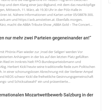
Hop und dem Klang einer Jazz-Bigband, mit dem das neunköpfige
, Mittwoch, 11. März, ab 19.30 Uhr in der Pölz-Halle in
ören ist. Nähere Informationen und Karten unter 05/08878-300,
@avb.am und https://avb.amstetten.at. Ebenfalls morgen,
März, macht die ABBA-Tribute-Show „ABBA Gold – The Concert
…
ten nur mehr zwei Parteien gegeneinander an!“
 mit Phönix-Plan wieder zur ‚Insel der Seligen‘ werden
Vor
sterten Anhängern in der bis auf den letzten Platz gefüllten
 in Ried im Innkreis hielt FPÖ-Bundesparteiobmann und
g. Herbert Kickl heute seine traditionelle Rede zum Politischen
. In einer schonungslosen Abrechnung mit der Verlierer-Ampel
nd NEOS schwor Kickl die freiheitliche Gesinnungsgemeinschaft
ungs- und Schicksalswahl“ ein und präsentierte
…
ernationalen Mozartwettbewerb Salzburg in der