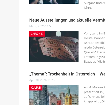
Aufgabe und Au
Jahre
…
Neue Ausstellungen und aktuelle Verm
Mai 7, 2026 11:53
Von „Land im Bi
CHRONIK
Heute, Donners
NÖ Landesbiblio
niederösterreic
Quellen“. Die S
Entstehungszus
Bezug auf die 
„Thema“: Trockenheit in Österreich – W
Apr. 30, 2026 11:23
Am 4. Mai um 2
KULTUR
präsentiert in
auf ORF ON fol
knapp wird „