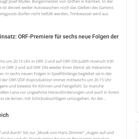
agt Josef Müller, Bürgermeister von Griffen in Kärnten. In der
ist derzeit weder Autowaschen noch das Gießen des Gartens
ingpools dürfen nicht befüllt werden, Trinkwasser wird aus
nsatz: ORF-Premiere für sechs neue Folgen der
hs um 20.15 Uhr in ORF 2 und auf ORF ON
Judith Hoersch tritt
26 in ORF 2 und auf ORF ON wieder ihren Dienst als Hebamme
n: In sechs neuen Folgen in Spielfilmlänge begleitet sie in der
el der ORF/ZDF-Koproduktion immer mittwochs um 20.15 Uhr
ere und beweist ihr Können und Feingefühl. So manche
tellen Lena vor ungeahnte Herausforderungen und auch in ihrem
ss sie lernen, mit Schicksalsschlägen umzugehen. An der
…
eich
 und durch“ bis zur „Musik von Hans Zimmer“
„Augen auf und
 Yasmo und die Klangkantine ihr neues Programm zwischen