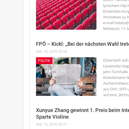
lyrischem Hip-
Ensemble morgen
Amstetten zu h
e-mail tickets
Mittwoch, 11. 
FPÖ – Kickl: „Bei der nächsten Wahl tre
Feb. 18, 2026 20:58
Österreich soll
POLITIK
tausenden begei
Jahn-Turnhalle
Klubobmann NAb
Aschermittwoch
aus ÖVP, SPÖ u
auf eine „Richt
Xunyue Zhang gewinnt 1. Preis beim Int
Sparte Violine
Feb. 13, 2026 09:21