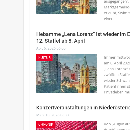
ausgegangen“, s
Marktgemeinde 
erlaubt, Swimm
einer
…
Hebamme „Lena Lorenz“ ist wieder im Ei
12. Staffel ab 8. April
Apr. 6, 2026 06:00
Immer mittwoc
KULTUR
am 8. April 20
„Lena Lorenz“ a
zwölften Staff
wieder Schwang
Patientinnen s
Privatleben mu
Konzertveranstaltungen in Niederösterr
März 10, 2026 08:27
Von „Augen auf
CHRONIK
durch“ nennen