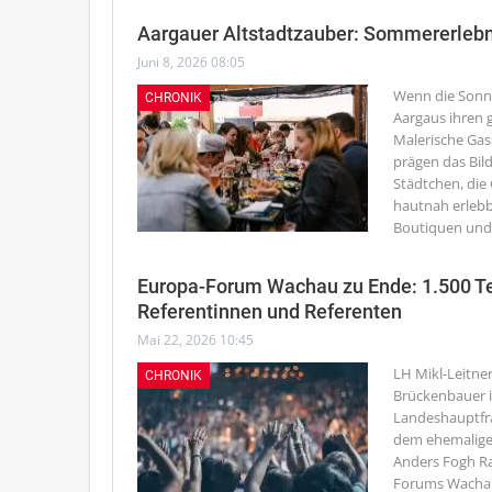
Aargauer Altstadtzauber: Sommererlebn
Juni 8, 2026 08:05
Wenn die Sonne 
CHRONIK
Aargaus ihren g
Malerische Gas
prägen das Bil
Städtchen, die
hautnah erlebb
Boutiquen und 
Europa-Forum Wachau zu Ende: 1.500 Te
Referentinnen und Referenten
Mai 22, 2026 10:45
LH Mikl-Leitner
CHRONIK
Brückenbauer 
Landeshauptfra
dem ehemalige
Anders Fogh Ra
Forums Wachau 