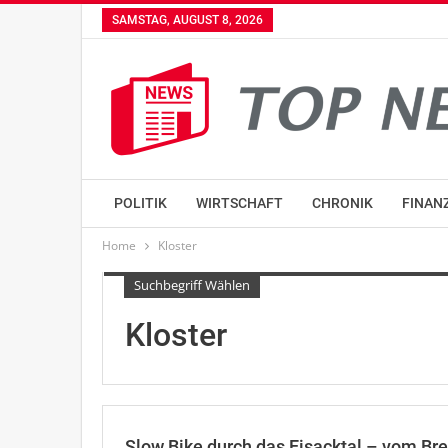
SAMSTAG, AUGUST 8, 2026
POLITIK
WIRTSCHAFT
CHRONIK
FINAN
Home
Kloster
Suchbegriff Wählen
Kloster
Slow Bike durch das Eisacktal – vom Br