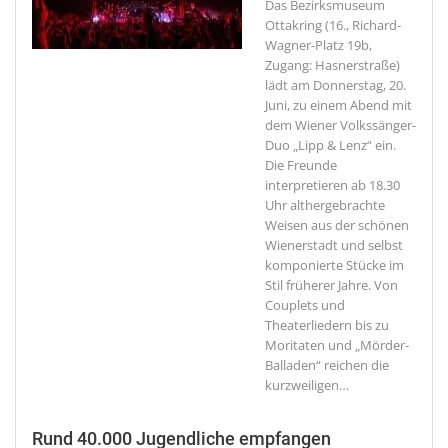
Das Bezirksmuseum
Ottakring (16., Richard-
Wagner-Platz 19b,
Zugang: Hasnerstraße)
lädt am Donnerstag, 20.
Juni, zu einem Abend mit
dem Wiener Volkssänger-
Duo „Lipp & Lenz“ ein.
Die Freunde
interpretieren ab 18.30
Uhr althergebrachte
Weisen aus der schönen
Wienerstadt und selbst
komponierte Stücke im
Stil früherer Jahre. Von
Couplets und
Theaterliedern bis zu
Moritaten und „Mörder-
Balladen“ reichen die
kurzweiligen
…
Rund 40.000 Jugendliche empfangen