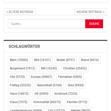
ÄLTERE BEITRÄGE
NEUERE BEITRÄGE
SCHLAGWÖRTER
Beim
(18500)
Bild
(16101)
Boden
(8751)
Brand
(9612)
Burgenland
(7813)
BW
(16242)
Christian
(20432)
City
(5725)
Europa
(39807)
Fernsehen
(9505)
Freitag
(33233)
Gesundheit
(6104)
Graz
(9934)
Haus
(16810)
HE
(6509)
Innsbruck
(7225)
Klaus
(7375)
Kriminalität
(84375)
Kärnten
(9712)
Landesregierung
(6584)
Linz
(10715)
Medien
(9837)