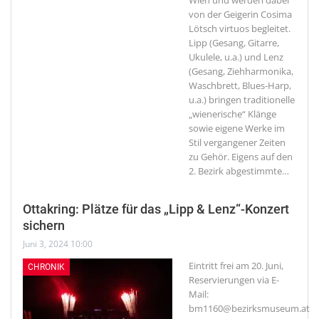
Wien und werden dabei
von der Geigerin Cosima
Lötsch virtuos begleitet.
Lipp (Gesang, Gitarre,
Ukulele, u.a.) und Lenz
(Gesang, Ziehharmonika,
Waschbrett, Blues-Harp,
u.a.) bringen traditionelle
„wienerische“ Klänge
sowie eigene Werke im
Stil vergangener Zeiten
zu Gehör. Eigens auf den
2. Bezirk abgestimmte
…
Ottakring: Plätze für das „Lipp & Lenz“-Konzert
sichern
Juni 3, 2024 10:00
Eintritt frei am 20. Juni,
CHRONIK
Reservierungen via E-
Mail:
bm1160@bezirksmuseum.at