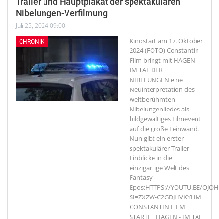
Trailer und Hauptplakat der spektakulären
Nibelungen-Verfilmung
Juli 25, 2024 09:00
Kinostart am 17. Oktober
CHRONIK
2024 (FOTO)
Constantin
Film bringt mit HAGEN -
IM TAL DER
NIBELUNGEN eine
Neuinterpretation des
weltberühmten
Nibelungenliedes als
bildgewaltiges Filmevent
auf die große Leinwand.
Nun gibt ein erster
spektakulärer Trailer
Einblicke in die
einzigartige Welt des
Fantasy-
Epos:HTTPS://YOUTU.BE/OJOH
SI=ZXZW-C2GDJHVKYHM
CONSTANTIN FILM
STARTET HAGEN - IM TAL