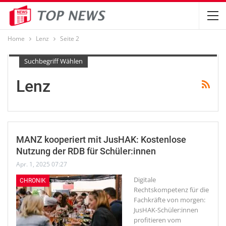
Home
Lenz
Seite 2
Suchbegriff Wählen
Lenz
MANZ kooperiert mit JusHAK: Kostenlose
Nutzung der RDB für Schüler:innen
Apr. 1, 2025 07:27
Digitale
CHRONIK
Rechtskompetenz für die
Fachkräfte von morgen:
JusHAK-Schüler:innen
profitieren vom