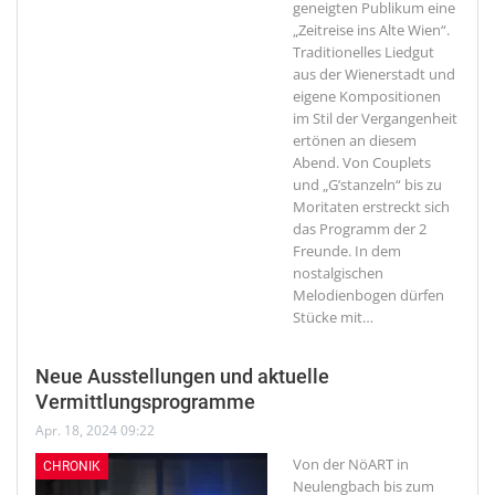
geneigten Publikum eine
„Zeitreise ins Alte Wien“.
Traditionelles Liedgut
aus der Wienerstadt und
eigene Kompositionen
im Stil der Vergangenheit
ertönen an diesem
Abend. Von Couplets
und „G’stanzeln“ bis zu
Moritaten erstreckt sich
das Programm der 2
Freunde. In dem
nostalgischen
Melodienbogen dürfen
Stücke mit
…
Neue Ausstellungen und aktuelle
Vermittlungsprogramme
Apr. 18, 2024 09:22
Von der NöART in
CHRONIK
Neulengbach bis zum