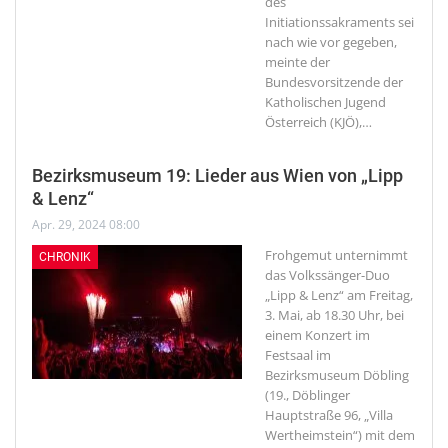
des
Initiationssakraments sei
nach wie vor gegeben,
meinte der
Bundesvorsitzende der
Katholischen Jugend
Österreich (KJÖ),
…
Bezirksmuseum 19: Lieder aus Wien von „Lipp
& Lenz“
Apr. 29, 2024 08:00
Frohgemut unternimmt
CHRONIK
das Volkssänger-Duo
„Lipp & Lenz“ am Freitag,
3. Mai, ab 18.30 Uhr, bei
einem Konzert im
Festsaal im
Bezirksmuseum Döbling
(19., Döblinger
Hauptstraße 96, „Villa
Wertheimstein“) mit dem