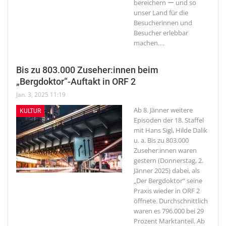
bereichern ー und so
unser Land für die
Besucherinnen und
Besucher erlebbar
machen.
…
Bis zu 803.000 Zuseher:innen beim
„Bergdoktor“-Auftakt in ORF 2
Jan. 3, 2025 11:19
Ab 8. Jänner weitere
KULTUR
Episoden der 18. Staffel
mit Hans Sigl, Hilde Dalik
u. a.
Bis zu 803.000
Zuseher:innen waren
gestern (Donnerstag, 2.
Jänner 2025) dabei, als
„Der Bergdoktor“ seine
Praxis wieder in ORF 2
öffnete. Durchschnittlich
waren es 796.000 bei 29
Prozent Marktanteil. Ab