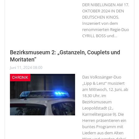
DER NIBELUNGEN AM 17.
OKTOBER 2024 IN DEN
DEUTSCHEN KINOS.
Inszeniert von dem
renommierten Regie-Duo
CYRILL BOSS und
…
Bezirksmuseum 2: „Gstanzeln, Couplets und
Moritaten“
Juni 11, 2024 08:00
Das Volkssänger-Duo
CHRONIK
„Lipp & Lenz“ musiziert
am Mittwoch, 12. Juni, ab
18.30 Uhr, im
Bezirksmuseum
Leopoldstadt (2.,
Karmelitergasse 9). Die
Herren präsentieren ein
buntes Programm mit
Liedern aus dem Alten