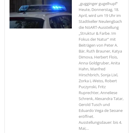
„gugginger gugelhupf“
Heute, Donnerstag, 18.
April, wird um 19 Uhr im
Stadtkeller Neulengbach
die NöART-Ausstellung
„Struktur & Farbe. Im
Fokus der Natur“ mit
Beiträgen von Peter A.
Bär, Ruth Brauner, Katya
Dimova, Herbert Flois,
Anna Goldgruber, Anita
Hahn, Manfred
Hirschbrich, Sonja Lixl,
Zorka L-Weiss, Robert
Puczynski, Fritz
Ruprechter, Anneliese
Schrenk, Alexandra Tatar,
Gerold Tusch und
Eduardo Vega de Seoane
eröffnet.
Ausstellungsdauer: bis 4.
Mai;
…