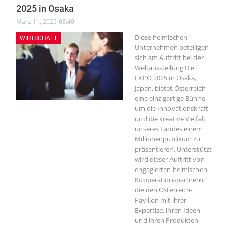
2025 in Osaka
März 11, 2025 08:49
Diese heimischen
WIRTSCHAFT
Unternehmen beteiligen
sich am Auftritt bei der
Weltausstellung
Die
EXPO 2025 in Osaka,
Japan, bietet Österreich
eine einzigartige Bühne,
um die Innovationskraft
und die kreative Vielfalt
unseres Landes einem
Millionenpublikum zu
präsentieren. Unterstützt
wird dieser Auftritt von
engagierten heimischen
Kooperationspartnern,
die den Österreich-
Pavillon mit ihrer
Expertise, ihren Ideen
und ihren Produkten