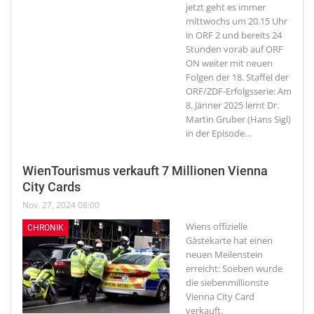
jetzt geht es immer
mittwochs um 20.15 Uhr
in ORF 2 und bereits 24
Stunden vorab auf ORF
ON weiter mit neuen
Folgen der 18. Staffel der
ORF/ZDF-Erfolgsserie: Am
8. Jänner 2025 lernt Dr.
Martin Gruber (Hans Sigl)
in der Episode
…
WienTourismus verkauft 7 Millionen Vienna
City Cards
Nov. 27, 2024 08:00
Wiens offizielle
CHRONIK
Gästekarte hat einen
neuen Meilenstein
erreicht: Soeben wurde
die siebenmillionste
Vienna City Card
verkauft.