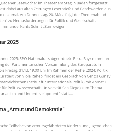
e „Badener Lesewoche“ im Theater am Steg in Baden fortgesetzt.
liest dabei aus alten Zeitungen Leserbriefe und Beschwerden aus
o dazumal. Am Donnerstag, 20. März, folgt der Themenabend
den“ zu Herausforderungen für Politik und Gesellschaft,
 Immanuel Kants Schrift „Zum ewigen
…
uar 2025
änner 2025: SPÖ-Nationalratsabgeordnete Petra Bayr nimmt an
ung der Parlamentarischen Versammlung des Europarats in
(bis Freitag, 31.1.). 19.00 Uhr Im Rahmen der Reihe „2024: Politik
kuratiert von Viola Raheb, findet ein Gespräch von Cengiz Günay
sterreichischen Institut für Internationale Politik) mit Ahmet T.
r für Politikwissenschaft, Universität San Diego) zum Thema
itarianism and Underdevelopment“ statt.
…
ma „Armut und Demokratie“
tische Teilhabe von armutsgefährdeten Kindern und Jugendlichen