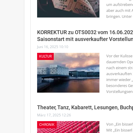
um aufstreben
aber auch mit
bringen. Unter
KORREKTUR zu OTS0032 vom 16.06.2025:
Saisonstart mit ausverkaufter Vorstellu
Juni 16, 2025 10:10
Vor der Kulisse
KULTUR
dauernden Ope
nach einem str
ausverkauften 
immer wieder „g
besonderes Gef
Vorstellungsen
Theater, Tanz, Kabarett, Lesungen, Buc
März 17, 2025 12:26
Von „Ein bisser
CHRONIK
Mit „Ein bisser