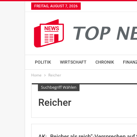
FREITAG, AUGUST 7, 2026
POLITIK
WIRTSCHAFT
CHRONIK
FINAN
Home
Reicher
Suchbegriff Wählen
Reicher
AK: „Reicher als reich“-Versprechen au