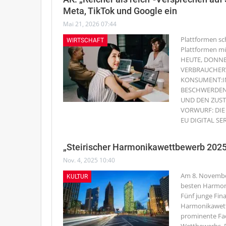
Meta, TikTok und Google ein
Mai 21, 2026 07:44
Plattformen sc
WIRTSCHAFT
Plattformen mü
HEUTE, DONNE
VERBRAUCHER
KONSUMENT:I
BESCHWERDEN 
UND DEN ZUS
VORWURF: DI
EU DIGITAL SE
„Steirischer Harmonikawettbewerb 202
Nov. 4, 2025 10:40
Am 8. November
KULTUR
besten Harmoni
Fünf junge Fina
Harmonikawett
prominente Fac