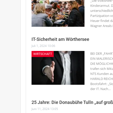
_Die Volkshilf
Kinderarmut. D
unterschiedlich
Partizipation 
Heuer findet d
Wagner Areals 
IT-Sicherheit am Wörthersee
Juli 1, 2024 10:06
BEI DER „FAHR
WIRTSCHAFT
EIN MALERISCH
DIE MÖGLICHKE
trafen sich Mi
NTS Kunden aus
HARALD REICHE
Bootsfahrt: „Si
der IT. Nach
…
25 Jahre: Die Donaubühe Tulln „auf gro
Juni 11, 2024 13:05