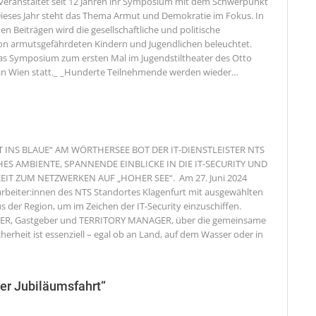
e veranstaltet seit 12 Jahren ihr Symposium mit dem Schwerpunkt
ieses Jahr steht das Thema Armut und Demokratie im Fokus. In
en Beiträgen wird die gesellschaftliche und politische
von armutsgefährdeten Kindern und Jugendlichen beleuchtet.
as Symposium zum ersten Mal im Jugendstiltheater des Otto
in Wien statt._ _Hunderte Teilnehmende werden wieder
…
T INS BLAUE“ AM WÖRTHERSEE BOT DER IT-DIENSTLEISTER NTS
ES AMBIENTE, SPANNENDE EINBLICKE IN DIE IT-SECURITY UND
IT ZUM NETZWERKEN AUF „HOHER SEE“. Am 27. Juni 2024
tarbeiter:innen des NTS Standortes Klagenfurt mit ausgewählten
 der Region, um im Zeichen der IT-Security einzuschiffen.
R, Gastgeber und TERRITORY MANAGER, über die gemeinsame
cherheit ist essenziell – egal ob an Land, auf dem Wasser oder in
ßer Jubiläumsfahrt“