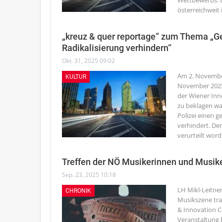
Wettbewerbs. D
österreichweit 
„kreuz & quer reportage“ zum Thema „G
Radikalisierung verhindern“
Okt. 31, 2025 09:02
Am 2. Novembe
KULTUR
November 2025,
der Wiener Inn
zu beklagen wa
Polizei einen 
verhindert. Der
verurteilt worde
Treffen der NÖ Musikerinnen und Musi
Sep. 23, 2025 10:18
LH Mikl-Leitner 
CHRONIK
Musikszene tra
& Innovation C
Veranstaltung 