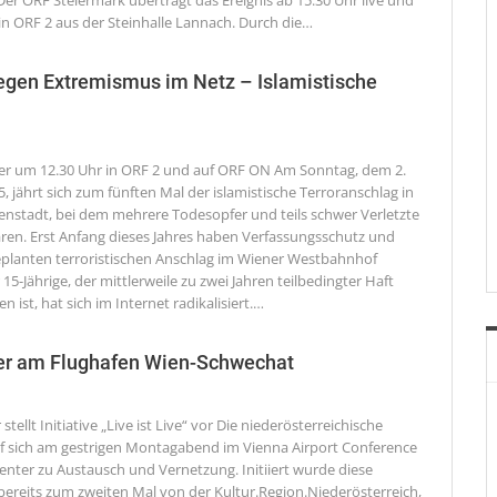
er ORF Steiermark überträgt das Ereignis ab 15.30 Uhr live und
in ORF 2 aus der Steinhalle Lannach. Durch die
…
egen Extremismus im Netz – Islamistische
r um 12.30 Uhr in ORF 2 und auf ORF ON
Am Sonntag, dem 2.
 jährt sich zum fünften Mal der islamistische Terroranschlag in
enstadt, bei dem mehrere Todesopfer und teils schwer Verletzte
ren. Erst Anfang dieses Jahres haben Verfassungsschutz und
geplanten terroristischen Anschlag im Wiener Westbahnhof
 15-Jährige, der mittlerweile zu zwei Jahren teilbedingter Haft
n ist, hat sich im Internet radikalisiert.
…
ker am Flughafen Wien-Schwechat
stellt Initiative „Live ist Live“ vor
Die niederösterreichische
f sich am gestrigen Montagabend im Vienna Airport Conference
enter zu Austausch und Vernetzung. Initiiert wurde diese
bereits zum zweiten Mal von der Kultur.Region.Niederösterreich,