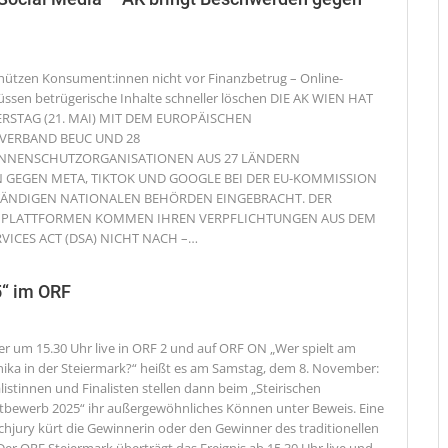
hützen Konsument:innen nicht vor Finanzbetrug – Online-
ssen betrügerische Inhalte schneller löschen
DIE AK WIEN HAT
RSTAG (21. MAI) MIT DEM EUROPÄISCHEN
VERBAND BEUC UND 28
NNENSCHUTZORGANISATIONEN AUS 27 LÄNDERN
GEGEN META, TIKTOK UND GOOGLE BEI DER EU-KOMMISSION
TÄNDIGEN NATIONALEN BEHÖRDEN EINGEBRACHT. DER
E PLATTFORMEN KOMMEN IHREN VERPFLICHTUNGEN AUS DEM
RVICES ACT (DSA) NICHT NACH –
…
5“ im ORF
 um 15.30 Uhr live in ORF 2 und auf ORF ON
„Wer spielt am
ka in der Steiermark?“ heißt es am Samstag, dem 8. November:
listinnen und Finalisten stellen dann beim „Steirischen
bewerb 2025“ ihr außergewöhnliches Können unter Beweis. Eine
hjury kürt die Gewinnerin oder den Gewinner des traditionellen