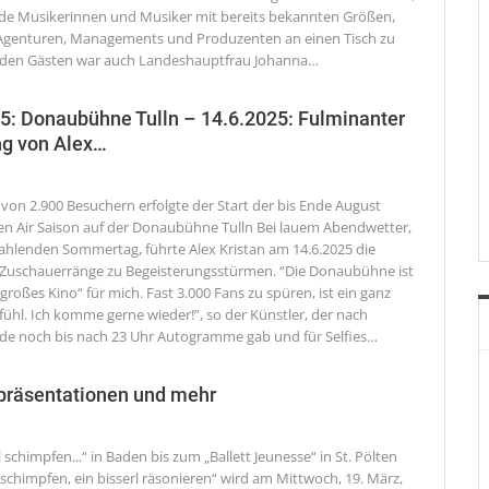
de Musikerinnen und Musiker mit bereits bekannten Größen,
 Agenturen, Managements und Produzenten an einen Tisch zu
 den Gästen war auch Landeshauptfrau Johanna
…
 Donaubühne Tulln – 14.6.2025: Fulminanter
ng von Alex…
 von 2.900 Besuchern erfolgte der Start der bis Ende August
n Air Saison auf der Donaubühne Tulln
Bei lauem Abendwetter,
ahlenden Sommertag, führte Alex Kristan am 14.6.2025 die
Zuschauerränge zu Begeisterungsstürmen. “Die Donaubühne ist
roßes Kino“ für mich. Fast 3.000 Fans zu spüren, ist ein ganz
ühl. Ich komme gerne wieder!”, so der Künstler, der nach
de noch bis nach 23 Uhr Autogramme gab und für Selfies
…
hpräsentationen und mehr
l schimpfen...“ in Baden bis zum „Ballett Jeunesse“ in St. Pölten
l schimpfen, ein bisserl räsonieren“ wird am Mittwoch, 19. März,