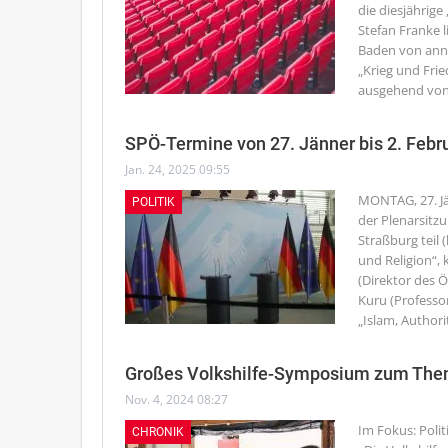
die diesjährig
Stefan Franke 
Baden von ann
„Krieg und Frie
ausgehend von
SPÖ-Termine von 27. Jänner bis 2. Febr
Jan. 24, 2025 09:55
MONTAG, 27. J
POLITIK
der Plenarsitz
Straßburg teil 
und Religion“, 
(Direktor des Ö
Kuru (Professo
„Islam, Author
Großes Volkshilfe-Symposium zum The
Nov. 4, 2024 08:27
Im Fokus: Poli
CHRONIK