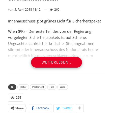
von
5. April 2018 18:12
265
Innenausschuss gibt grünes Licht für Sicherheitspaket
Wien (PK) – Der erste Teil des von der Regierung
vorgelegten Sicherheitspakets ist auf Schiene.
Ungeachtet zahlreicher kritischer Stellungnahmen
stimmte der Innenausschuss des Nationalrats heute
mehrheitlich für die vorgeschlagene Novelle zum
Sicherheitspolizeigesetz und begleitende Änderungen in
WEITERLESEN..
der Straßenverkehrsordnung und im
Telekommunikationsgesetz. Damit wird der Polizei
Zugriff auf einen Großteil der Überwachungskameras
im öffentlichen Raum ermöglicht. Auch Aufzeichnungen
Hofer
Parlament
Pilz
Wien
von „Section-Control“-Anlagen und modernen
Kennzeichenüberwachungssystemen können
265
ausgewertet werden. Ein Aus steht hingegen anonymen
Share
Facebook
Twitter
Wertkartenhandys bevor. Wer sich aus grobem