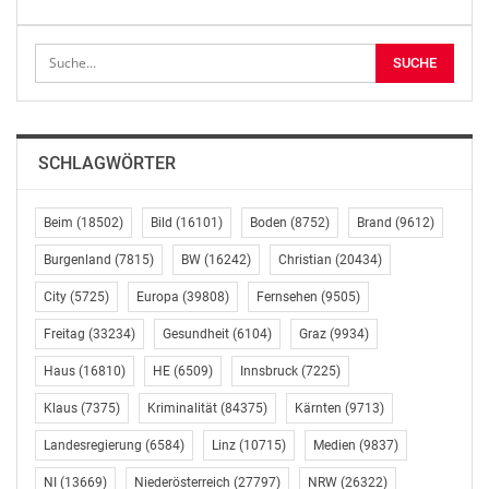
Leichtsinn in Gefahr begibt und damit einen
Polizeieinsatz auslöst, kann künftig zur Kasse gebeten
werden.
Der Beschluss im Ausschuss fiel mit den Stimmen von
ÖVP und FPÖ. Man müsse den Sicherheitsbehörden
SCHLAGWÖRTER
aktuelle technische Möglichkeiten in die Hand geben,
stellte sich etwa FPÖ-Sicherheitssprecher Walter
Rosenkranz klar hinter das Gesetz. Änderungen am
Beim
(18502)
Bild
(16101)
Boden
(8752)
Brand
(9612)
Entwurf wurden vorerst nicht vorgenommen, laut FPÖ-
Burgenland
(7815)
BW
(16242)
Christian
(20434)
Abgeordnetem Werner Herbert könnte aber noch die
City
(5725)
Europa
(39808)
Fernsehen
(9505)
eine oder andere punktuelle Anregung des
Datenschutzrats aufgegriffen werden. Den von SPÖ,
Freitag
(33234)
Gesundheit
(6104)
Graz
(9934)
NEOS und der Liste Pilz wiederholt verwendeten Begriff
Haus
(16810)
HE
(6509)
Innsbruck
(7225)
des „Überwachungspakets“, ließen die
Koalitionsparteien nicht gelten, der Vorwurf gehe, so
Klaus
(7375)
Kriminalität
(84375)
Kärnten
(9713)
ÖVP-Sicherheitssprecher Werner Amon, ins Leere.
Landesregierung
(6584)
Linz
(10715)
Medien
(9837)
Einen unverhältnismäßigen Eingriff in Grund- und
NI
(13669)
Niederösterreich
(27797)
NRW
(26322)