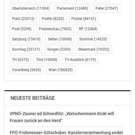
Freiheitsrechte kann auch Innenminister Herbert Kickl
Oberösterreich
(11504)
Parlament
(12480)
Peter
(27047)
nicht erkennen. Das richtige Maß zwischen Sicherheit
Platz
(22013)
Politik
(8220)
Polizei
(84141)
auf der einen Seite sowie Grund- und Freiheitsrechte
auf der anderen Seite zu finden, sei keine einfache
Post
(5298)
Presseschau
(7902)
RP
(12464)
Übung, meinte er im Ausschuss, man habe es aber
Salzburg
(13419)
Seiten
(10068)
Sommer
(14520)
geschafft, beide Interessen auszutarieren. Eine
permanente Überwachung, wie die Opposition
Sonntag
(25137)
Sorgen
(5269)
Steiermark
(10352)
suggeriere, werde es nicht geben. Das Sicherheitspaket
TH
(6375)
Tirol
(10060)
TV-Ausblick
(6179)
enthalte Maßnahmen, „die international state of the art
Vorarlberg
(6626)
Wien
(186829)
sind“.
Eine ergänzend zur Regierungsvorlage – ebenfalls mit
ÖVP-FPÖ-Mehrheit – gefasste Entschließung betrifft die
NEUESTE BEITRÄGE
Nutzung von „Section Control“-Daten durch die
Sicherheitsbehörden. Innenminister Herbert Kickl und
VPNÖ-Zauner ad Schnedlitz: „Watschenmann Kickl will
Verkehrsminister Norbert Hofer werden ersucht,
Frauen zurück an den Herd“
gemeinsam mit der ASFINAG zu prüfen, an welchen
neuralgischen Punkten, etwa in Grenznähe, derartige
FPÖ-Frühmesser-Götschober: Kanzlerverantwortung endet