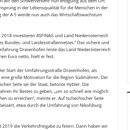
n wir den Schwerverkehr nun endgültig aus dem Ort
sprung in der Lebensqualität für die Menschen in der
ung der A 5 werde nun auch das Wirtschaftswachstum
e 2018 investieren ASFINAG und Land Niederösterreich
es Bundes- und Landesstraßennetzes.“ Das sichere und
Umfahrung Drasenhofen leiste das Land Niederösterreich
n Euro netto, hielt er fest.
Der Start der Umfahrungsstraße Drasenhofen, als
i eine große Motivation für die Region Südmähren. Der
chen Seite sei der Staat, betonte Hýbler. Die
Jahren ihr Bestes zu geben, „um so schnell wie möglich
n zu erreichen“, meinte er. Auf tschechischer Seite
rbessert, etwa durch die Umfahrung von Nikolsburg
t 2019 die Verkehrsfreigabe zu feiern. Dann haben wir