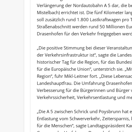
Verlängerung der Nordautobahn A 5 dar, die b
Mistelbach) errichtet ist. Die fünf Kilometer l
soll zusätzlich rund 1.800 Lastkraftwagen pro 
Straßenabschnitt werden rund 50 Millionen Eur
Drasenhofen für den Verkehr freigegeben wer
„Die positive Stimmung bei dieser Veranstaltu
der Verkehrsinfrastruktur ist“, sagte die Landes
historischer Tag für die Region, für das Bundes
für die Europäische Union“, unterstrich sie. „M
Region“, fuhr Mikl-Leitner fort. „Diese Lebensa
Landeshauptfrau. Die Umfahrung Drasenhofen 
Verbesserung für die Bürgerinnen und Bürger 
Verkehrssicherheit, Verkehrsentlastung und meh
„Die A 5 zwischen Schrick und Poysbrunn hat e
Entlastung vom Schwerverkehr, Zeitersparnis,
für die Menschen“, sagte Landtagspräsident Kar