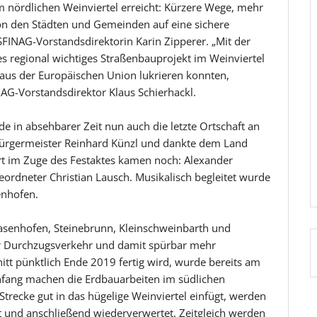
 nördlichen Weinviertel erreicht: Kürzere Wege, mehr
von den Städten und Gemeinden auf eine sichere
FINAG-Vorstandsdirektorin Karin Zipperer. „Mit der
s regional wichtiges Straßenbauprojekt im Weinviertel
 aus der Europäischen Union lukrieren konnten,
AG-Vorstandsdirektor Klaus Schierhackl.
in absehbarer Zeit nun auch die letzte Ortschaft an
Bürgermeister Reinhard Künzl und dankte dem Land
rt im Zuge des Festaktes kamen noch: Alexander
ordneter Christian Lausch. Musikalisch begleitet wurde
enhofen.
senhofen, Steinebrunn, Kleinschweinbarth und
r Durchzugsverkehr und damit spürbar mehr
itt pünktlich Ende 2019 fertig wird, wurde bereits am
nfang machen die Erdbauarbeiten im südlichen
trecke gut in das hügelige Weinviertel einfügt, werden
t und anschließend wiederverwertet. Zeitgleich werden