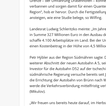
Grenze – der Umfahrung Drasenhofen – könne
verbannen und sorgen damit für einen Quanten
Region“, hob er hervor. Durch die Fertigstell
ansteigen, wie eine Studie belege, so Wilfing.
Landesrat Ludwig Schleritzko meinte: „Im Jahr
in Summe 327 Millionen Euro in den Ausbau d
schaffe 4.100 Arbeitsplätze im Land. Bei der 
einen Kostenbeitrag in der Höhe von 4,5 Millione
Petr Hýbler aus der Region Südmähren sagte: 
weiterer Abschnitt der neuen Autobahn A 5, se
Investor für die Autobahn D52 auf der tschechis
südmährische Regierung versuche bereits seit 
die Errichtung der Autobahn von Brünn nach Wie
werde die Verkehrsverbindung mittelfristig ve
(Mikulov).
„Wir freuen uns bereits heute darauf, im Herbs