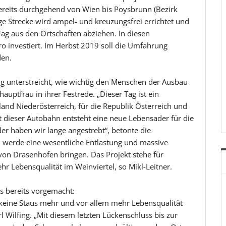
ereits durchgehend von Wien bis Poysbrunn (Bezirk
ange Strecke wird ampel- und kreuzungsfrei errichtet und
Tag aus den Ortschaften abziehen. In diesen
o investiert. Im Herbst 2019 soll die Umfahrung
den.
ng unterstreicht, wie wichtig den Menschen der Ausbau
hauptfrau in ihrer Festrede. „Dieser Tag ist ein
land Niederösterreich, für die Republik Österreich und
it dieser Autobahn entsteht eine neue Lebensader für die
der haben wir lange angestrebt“, betonte die
werde eine wesentliche Entlastung und massive
von Drasenhofen bringen. Das Projekt stehe für
r Lebensqualität im Weinviertel, so Mikl-Leitner.
s bereits vorgemacht:
 keine Staus mehr und vor allem mehr Lebensqualität
l Wilfing. „Mit diesem letzten Lückenschluss bis zur