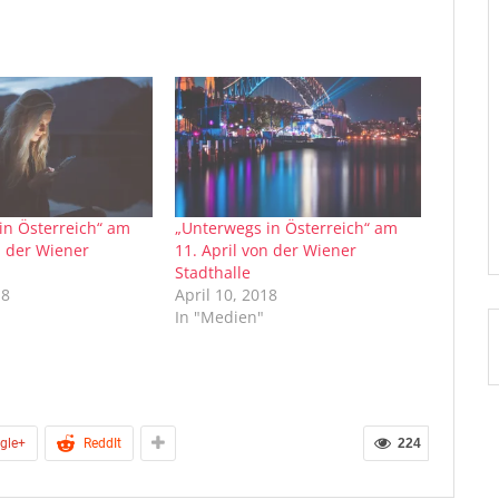
in Österreich“ am
„Unterwegs in Österreich“ am
n der Wiener
11. April von der Wiener
Stadthalle
18
April 10, 2018
In "Medien"
gle+
ReddIt
224