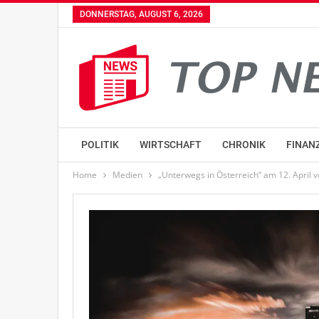
DONNERSTAG, AUGUST 6, 2026
POLITIK
WIRTSCHAFT
CHRONIK
FINAN
Home
Medien
„Unterwegs in Österreich“ am 12. April 