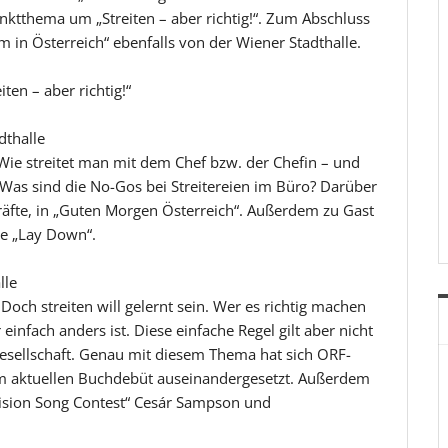
nktthema um „Streiten – aber richtig!“. Zum Abschluss
 in Österreich“ ebenfalls von der Wiener Stadthalle.
ten – aber richtig!“
dthalle
 Wie streitet man mit dem Chef bzw. der Chefin – und
 Was sind die No-Gos bei Streitereien im Büro? Darüber
räfte, in „Guten Morgen Österreich“. Außerdem zu Gast
gle „Lay Down“.
lle
 Doch streiten will gelernt sein. Wer es richtig machen
einfach anders ist. Diese einfache Regel gilt aber nicht
Gesellschaft. Genau mit diesem Thema hat sich ORF-
em aktuellen Buchdebüt auseinandergesetzt. Außerdem
vision Song Contest“ Cesár Sampson und