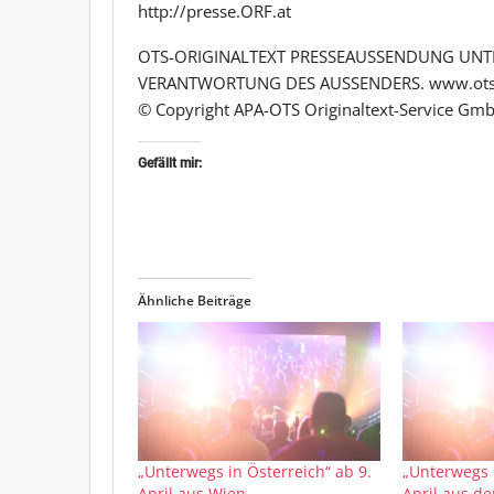
http://presse.ORF.at
OTS-ORIGINALTEXT PRESSEAUSSENDUNG UNTE
VERANTWORTUNG DES AUSSENDERS. www.ots
© Copyright APA-OTS Originaltext-Service Gmb
Gefällt mir:
Ähnliche Beiträge
„Unterwegs in Österreich“ ab 9.
„Unterwegs i
April aus Wien
April aus d