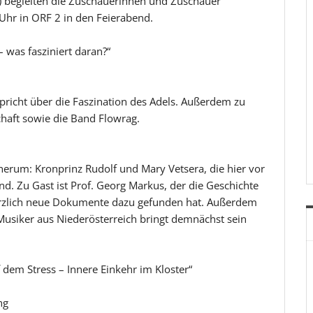
Fr) begleiten die Zuschauerinnen und Zuschauer
 Uhr in ORF 2 in den Feierabend.
 was fasziniert daran?“
pricht über die Faszination des Adels. Außerdem zu
haft sowie die Band Flowrag.
rum: Kronprinz Rudolf und Mary Vetsera, die hier vor
. Zu Gast ist Prof. Georg Markus, der die Geschichte
kürzlich neue Dokumente dazu gefunden hat. Außerdem
Musiker aus Niederösterreich bringt demnächst sein
dem Stress – Innere Einkehr im Kloster“
ng