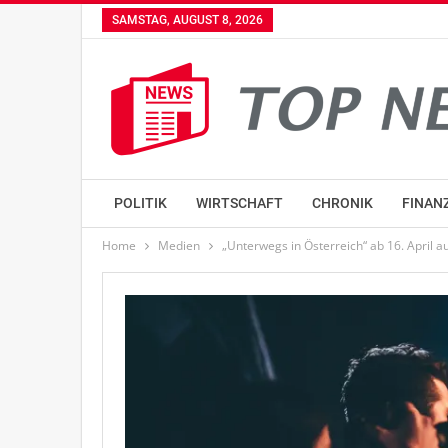
SAMSTAG, AUGUST 8, 2026
POLITIK
WIRTSCHAFT
CHRONIK
FINAN
Home
Medien
„Unterwegs in Österreich“ ab 16. April a