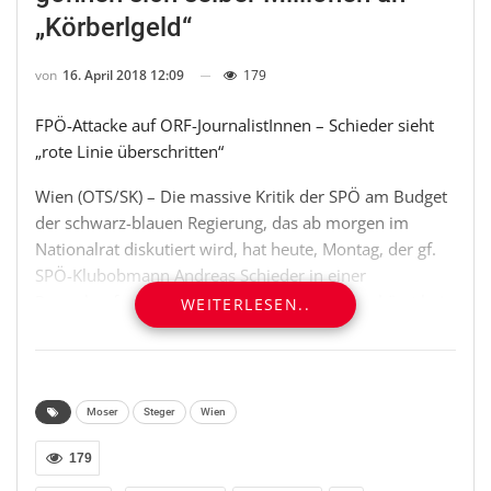
„Körberlgeld“
von
16. April 2018 12:09
179
FPÖ-Attacke auf ORF-JournalistInnen – Schieder sieht
„rote Linie überschritten“
Wien (OTS/SK) – Die massive Kritik der SPÖ am Budget
der schwarz-blauen Regierung, das ab morgen im
Nationalrat diskutiert wird, hat heute, Montag, der gf.
SPÖ-Klubobmann Andreas Schieder in einer
Pressekonferenz bekräftigt. „Diese Regierung kürzt bei
WEITERLESEN..
den Menschen, bei älteren Arbeitslosen, bei
Gesundheit, Pflege, bei Kinderbetreuung und Schule,
gönnt sich aber selbst Millionen an Körberlgeld und
zusätzliche Planstellen für aufgeblähte Beraterstäbe
Moser
Steger
Wien
und PR.“ Zum budgetären „Sündenregister“ von
Schwarz-Blau zählt Schieder u.a. die Streichung der
179
Aktion 20.000, den Stopp bzw. die Verschiebung des