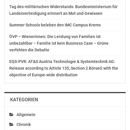
Unfallversicherung und der beruflichen Rehabilitation.
Tag des militärischen Widerstands: Bundesministerium für
Die bisherigen Aussagen etwa von Ministerin Hartinger-
Landesverteidigung erinnert an Mut und Gewissen
Klein dazu, reichen nicht, so Schieder: „Wenn man 500
Mio. Euro aus dem System nehmen will, ist das eine
Summer Schools beleben den IMC Campus Krems
mutwillige Zerstörung“, so Schieder.
ÖVP – Wienerinnen: Die Leistung von Familien ist
unbezahlbar – Familie ist kein Business Case – Grüne
Im Rahmen der Pressekonferenz nahm Schieder
verfehlen die Debatte
außerdem zu den Attacken von FPÖ-Stiftungsrat Steger
auf ORF-JournalistInnen Stellung. Damit sei „eine rote
EQS-PVR: AT&S Austria Technologie & Systemtechnik AG:
Linie überschritten“ – er verlangt, dass Steger diese
Release according to Article 135, Section 2 BörseG with the
Aussagen zurücknimmt und Kanzler Kurz und
objective of Europe-wide distribution
Medienminister Blümel dazu klar Stellung nehmen.
In Sachen Untersuchungsausschuss zum BVT kündigte
KATEGORIEN
Schieder eine Entscheidung der SPÖ noch diese Woche
an. Es gebe die Möglichkeit, gemeinsam mit den
anderen Oppositionsparteien ein neues Verlangen auf
Allgemein
einen Untersuchungsausschuss einzubringen, oder das
Chronik
bisherige Verlangen der SPÖ vor den