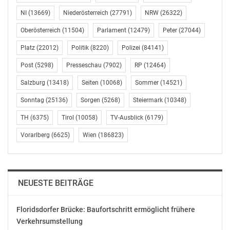
sowie die Minister Moser und Kickl als deren
„Exponenten“.
NI
(13669)
Niederösterreich
(27791)
NRW
(26322)
Oberösterreich
(11504)
Parlament
(12479)
Peter
(27044)
Während die Regierung massiv kürzt, wo es die
Platz
(22012)
Politik
(8220)
Polizei
(84141)
Bevölkerung trifft, gebe es gleichzeitig allein für
Bundeskanzler Kurz 51 Mio. Euro „Körberlgeld“, 15 Mio.
Post
(5298)
Presseschau
(7902)
RP
(12464)
Euro noch einmal für Vizekanzler Strache. Und beide
Salzburg
(13418)
Seiten
(10068)
Sommer
(14521)
bekommen außerdem 166 Planstellen dazu – „alles für
aufgeblähte Beraterstäbe und PR“, kritisiert Schieder.
Sonntag
(25136)
Sorgen
(5268)
Steiermark
(10348)
TH
(6375)
Tirol
(10058)
TV-Ausblick
(6179)
Schieder kündigte außerdem für die kommende
Vorarlberg
(6625)
Wien
(186823)
Budgetsitzung SPÖ-Anträge zur Weiterführung der
„Aktion 20.000“, zum Ausbau der Ganztagsschulen und
Finanzierung der Digitalisierung an den Schulen an.
Außerdem will die SPÖ eine Klarstellung, dass der
NEUESTE BEITRÄGE
Pflegeregress nicht kommt. In Sachen Mindestpension
wird die Anrechnung der Kindererziehungszeiten
Floridsdorfer Brücke: Baufortschritt ermöglicht frühere
gefordert. Und für die AUVA fordert die SPÖ eine
Verkehrsumstellung
Bestandsgarantie für das System der