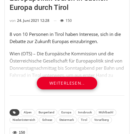
Europa durch Tirol
von
24. Juni 2021 12:28
150
8 von 10 Personen in Tirol haben Interesse, sich in die
Debatte zur Zukunft Europas einzubringen.
Wien (OTS) – Die Europäische Kommission und die
Österreichische Gesellschaft für Europapolitik sind von
Donnerstagnachmittag bis Sonntagabend per Bahn und
Fahrrad in Tirol unterwegs, um aus erster Hand zu
hören, welche Erwartungen und Wünsche die
WEITERLESEN..
Bürgerinnen und Bürger an die Zukunft Europas haben.
Martin Selmayr, Leiter der Vertretung der Europäischen
Kommission in Österreich, und Paul Schmidt,
Generalsekretär der Österreichischen Gesellschaft für
Alpen
Burgenland
Europa
Innsbruck
Mühlbachl
Europapolitik, sind heute um 10.30 Uhr mit der EU-Lok
Niederösterreich
Schwaz
Steiermark
Tirol
Vorarlberg
– einem von der Europäischen Kommission
gebrandeten ÖBB-Zug – von Wien nach Innsbruck
150