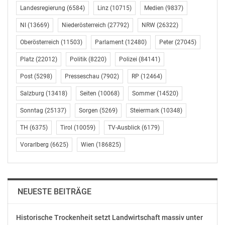
Landesregierung
(6584)
Linz
(10715)
Medien
(9837)
„Tirol ist – auch geografisch – fest im Herzen Europas
verankert. Das Bundesland weiß, das zu seinem Vorteil
NI
(13669)
Niederösterreich
(27792)
NRW
(26322)
zu nutzen, wie zum Beispiel die touristische Bedeutung
Oberösterreich
(11503)
Parlament
(12480)
Peter
(27045)
und die enge Zusammenarbeit mit Südtirol und
Platz
(22012)
Politik
(8220)
Polizei
(84141)
Trentino im Rahmen der Europaregion zeigen“,
unterstreicht Selmayr. „Aber die zentrale Lage bringt
Post
(5298)
Presseschau
(7902)
RP
(12464)
durchaus gewisse Herausforderungen mit sich –
Salzburg
(13418)
Seiten
(10068)
Sommer
(14520)
Stichwort Transit über die Alpen und Schwerverkehr.
Auch über dieses Thema wollen wir während unserer
Sonntag
(25137)
Sorgen
(5269)
Steiermark
(10348)
Tour durch Tirol mit Politikern und Bürgern sprechen
TH
(6375)
Tirol
(10059)
TV-Ausblick
(6179)
und uns ihre Lösungsansätze anhören. Zudem freue ich
mich, dass wir den Bezirk Schwaz besuchen werden,
Vorarlberg
(6625)
Wien
(186825)
der infolge der Bereitstellung von 100.000 zusätzlichen
Impfdosen durch die Europäische Kommission als
erster Bezirk in der EU durchgeimpft werden konnte.
NEUESTE BEITRÄGE
Am Beispiel Schwaz zeigt sich, was wir in der EU
erreichen können, wenn EU-Mitgliedstaaten, EU-
Institutionen und Regionen zusammenstehen und
Historische Trockenheit setzt Landwirtschaft massiv unter