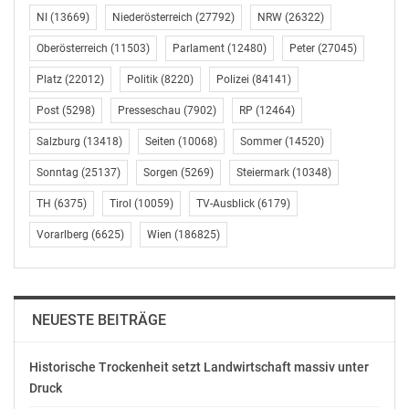
NI
(13669)
Niederösterreich
(27792)
NRW
(26322)
Die Freiwilligen Feuerwehren würden höchste
Oberösterreich
(11503)
Parlament
(12480)
Peter
(27045)
Anerkennung in ihren Gemeinden, Bezirken, Regionen,
Platz
(22012)
Politik
(8220)
Polizei
(84141)
in ganz Niederösterreich und weit über die Grenzen
unserer Republik hinaus genießen, sagte LH-
Post
(5298)
Presseschau
(7902)
RP
(12464)
Stellvertreter Pernkopf. Kaum eine andere Organisation
Salzburg
(13418)
Seiten
(10068)
Sommer
(14520)
besitze in der Bevölkerung so viel an Sympathie und
Anerkennung wie die Freiwillige Feuerwehr, meinte er.
Sonntag
(25137)
Sorgen
(5269)
Steiermark
(10348)
TH
(6375)
Tirol
(10059)
TV-Ausblick
(6179)
Landesfeuerwehrkommandant-Stellvertreter Martin
Boyer sagte, in der Corona Zeit hätten die Feuerwehren
Vorarlberg
(6625)
Wien
(186825)
viele Einsätze zu bewältigen gehabt. Auch in Zukunft
würden die Feuerwehren gemeinsam mit den
Kommunen ihre vielfältigen Aufgaben meistern.
NEUESTE BEITRÄGE
Das 100-jährige Bestehen feierten die Freiwilligen
Feuerwehren Ameisthal, Dorf-Seitenstetten, Eitzersthal,
Historische Trockenheit setzt Landwirtschaft massiv unter
Druck
Enzenreith, Geitzendorf, Getzersdorf, Grub, Grübern,