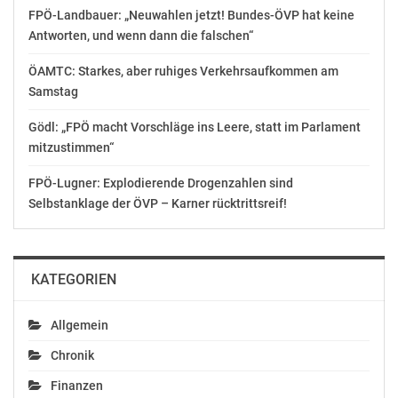
Hetzmannsdorf, Klein-Neusiedl, Lauterbach,
FPÖ-Landbauer: „Neuwahlen jetzt! Bundes-ÖVP hat keine
Loipersbach, Oberndorf-Raabs und Ternitz-
Antworten, und wenn dann die falschen“
Putzmannsdorf.
ÖAMTC: Starkes, aber ruhiges Verkehrsaufkommen am
Eine Urkunde für das 125-jährige Gründungsjubiläum
Samstag
erhielten die Betriebsfeuerwehr MM Karton – Neupack
Gödl: „FPÖ macht Vorschläge ins Leere, statt im Parlament
Hirschwang sowie die Freiwilligen Feuerwehren
mitzustimmen“
Andlersdorf, Asperhofen, Bad Schönau, Baumgarten an
der March, Breitstetten, Bromberg, Dornbach,
FPÖ-Lugner: Explodierende Drogenzahlen sind
Enzersdorf, Ernsdorf, Gleissenfeld, Greinsfurth,
Selbstanklage der ÖVP – Karner rücktrittsreif!
Grimmenstein Markt, Hagenberg, Haidershofen,
Harbach, Patzenthal, Rosenau, Staatz-Kautendorf,
Unterdürnbach, Waltersdorf, Wolfsbach und Zeillern.
KATEGORIEN
Das 140-jährige Bestehen feierten die
Betriebsfeuerwehren (BTF) Mondi Neusiedler
Allgemein
Hausmening und Neuman Marktl sowie die Freiwilligen
Chronik
Feuerwehren Altenlichtenwarth, Asparn, Bad Fischau,
Bad Pirawarth, Bad Traunstein,
Finanzen