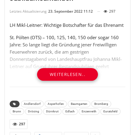
Letztes Aktualisierung
23. September 2022 11:12
297
LH Mikl-Leitner: Wichtige Botschafter für das Ehrenamt
St. Pölten (OTS) – 100, 125, 140, 150 oder sogar 160
Jahre: So lange liegt die Gründung jener Freiwilligen
Feuerwehren zurück, die am gestrigen
Donnerstagabend von Landeshauptfrau Johanna Mikl-
Leitner auf Grund ihrer Bestandsjubiläen geehrt
wurden. Die Überreichung der Urkunden nahmen
WEITERLESEN..
Landeshauptfrau Johanna Mikl-Leitner, LH-Stellvertreter
Stephan Pernkopf und Landesfeuerwehrkommandant-
Stellvertreter Martin Boyer vor.
Andlersdorf
Asperhofen
Baumgarten
Bromberg
„Niederösterreich und die Freiwilligen Feuerwehren
Brunn
Drösing
Dürnkrut
Edlach
Enzenreith
Euratsfeld
zeigen vor, wie man Ehrenamt lebt“, sagte
Landeshauptfrau Johanna Mikl-Leitner im Gespräch mit
297
Moderator Peter Madlberger und verwies auf die rund