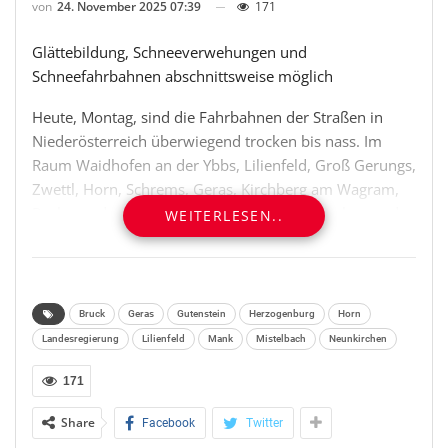
von
24. November 2025 07:39
171
Glättebildung, Schneeverwehungen und
Schneefahrbahnen abschnittsweise möglich
Heute, Montag, sind die Fahrbahnen der Straßen in
Niederösterreich überwiegend trocken bis nass. Im
Raum Waidhofen an der Ybbs, Lilienfeld, Groß Gerungs,
Zwettl, Horn, Schrems, Geras, Kirchberg am Wagram,
Raabs an der Thaya, Herzogenburg, Neunkirchen und
WEITERLESEN..
Gutenstein kommt es abschnittsweise zu Glättebildung.
Im Raum Poysdorf, Mistelbach, Groß Enzersdorf,
Zistersdorf, Neunkirchen und Bruck an der Leitha muss
stellenweise mit Schneeverwehungen gerechnet
Bruck
Geras
Gutenstein
Herzogenburg
Horn
werden. In den höheren Lagen des Most-, Industrie-
Landesregierung
Lilienfeld
Mank
Mistelbach
Neunkirchen
und südlichen Waldviertels gibt es abschnittsweise
gestreute Schneefahrbahnen. Die Neuschneemengen
171
belaufen sich im Waldviertel (Schrems) auf bis zu drei
Share
Facebook
Twitter
Zentimeter. Die erforderlichen Räum- und