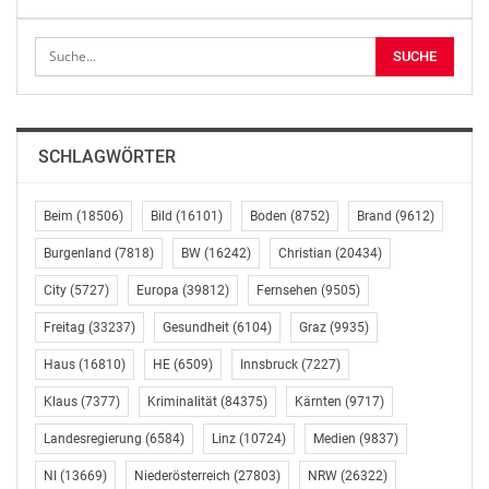
Streueinsätze sind überall im Gange.
Kettenpflicht besteht aktuell für Fahrzeuge ab 3,5
Tonnen auf der B 21 über den Ochsattel. Fahrzeuge ab
einem Gewicht von 7,5 Tonnen müssen auf der L 175
zwischen Trattenbach und der Landesgrenze
SCHLAGWÖRTER
Schneeketten anlegen. Die Temperaturen beliefen sich
heute in der Früh zwischen -11 Grad in Poysdorf und
+4 Grad in Mank. Gebietsweise führt Nieselregen zu der
Beim
(18506)
Bild
(16101)
Boden
(8752)
Brand
(9612)
Gefahr von Glättebildung.
Burgenland
(7818)
BW
(16242)
Christian
(20434)
Nähere Informationen beim Amt der NÖ
City
(5727)
Europa
(39812)
Fernsehen
(9505)
Landesregierung, NÖ Straßendienst unter 02742/9005-
Freitag
(33237)
Gesundheit
(6104)
Graz
(9935)
60268 und E-Mail WINTERDIENSTSTELLE@NOEL.GV.AT
Haus
(16810)
HE
(6509)
Innsbruck
(7227)
Amt der NÖ Landesregierung, Landesamtsdirektion/
Klaus
(7377)
Kriminalität
(84375)
Kärnten
(9717)
Öffentlichkeitsarbeit
Landesregierung
(6584)
Linz
(10724)
Medien
(9837)
Mag. Ing. Johannes Seiter
Telefon: 02742/9005-12174
NI
(13669)
Niederösterreich
(27803)
NRW
(26322)