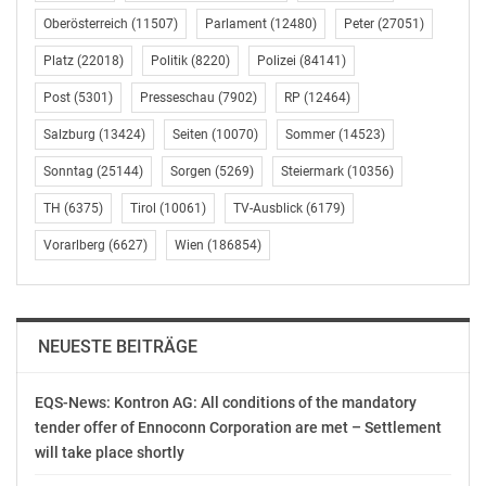
E-Mail: presse@noel.gv.at
Oberösterreich
(11507)
Parlament
(12480)
Peter
(27051)
OTS-ORIGINALTEXT PRESSEAUSSENDUNG UNTER
Platz
(22018)
Politik
(8220)
Polizei
(84141)
AUSSCHLIESSLICHER INHALTLICHER VERANTWORTUNG
Post
(5301)
Presseschau
(7902)
RP
(12464)
DES AUSSENDERS. www.ots.at
© Copyright APA-OTS Originaltext-Service GmbH und
Salzburg
(13424)
Seiten
(10070)
Sommer
(14523)
der jeweilige Aussender
Sonntag
(25144)
Sorgen
(5269)
Steiermark
(10356)
Gefällt mir:
TH
(6375)
Tirol
(10061)
TV-Ausblick
(6179)
Vorarlberg
(6627)
Wien
(186854)
NEUESTE BEITRÄGE
EQS-News: Kontron AG: All conditions of the mandatory
tender offer of Ennoconn Corporation are met – Settlement
will take place shortly