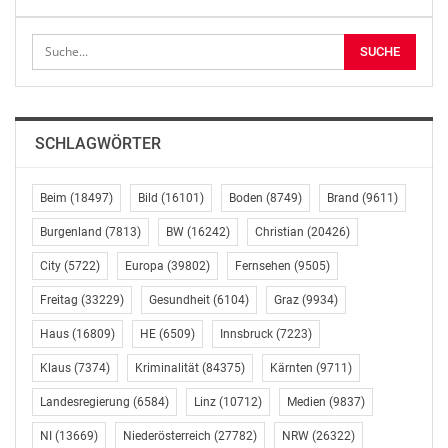
In weiterer Folge wird auf der Gesamtfläche von rund
4.900 Quadratmetern eine neue bituminöse
Tragdeckschicht hergestellt. Die Asphaltierungsarbeiten
werden von der Firma Leyrer + Graf innerhalb einer
Bauzeit von fünf Werktagen unter Sperre der
Landesstraße L 4 im Baustellenbereich durchgeführt.
SCHLAGWÖRTER
Im Anschluss wird durch die Straßenmeisterei Groß-
Enzersdorf unter Aufrechterhaltung des Verkehrs das
Bankett an die neuen Gegebenheiten angepasst.
Beim
(18497)
Bild
(16101)
Boden
(8749)
Brand
(9611)
Burgenland
(7813)
BW
(16242)
Christian
(20426)
Die Bauarbeiten werden vorbehaltlich der
Witterungsverhältnisse von 18. Mai bis 22. Mai
City
(5722)
Europa
(39802)
Fernsehen
(9505)
durchgeführt. Die Gesamtkosten belaufen sich auf rund
Freitag
(33229)
Gesundheit
(6104)
Graz
(9934)
160.000 Euro und werden zur Gänze vom Land
Haus
(16809)
HE
(6509)
Innsbruck
(7223)
Niederösterreich getragen. Die Umleitung erfolgt in
beiden Richtungen über die Landesstraßen L 5 – B 49
Klaus
(7374)
Kriminalität
(84375)
Kärnten
(9711)
und B 3 (Groißenbrunn – Engelhartstetten –
Landesregierung
(6584)
Linz
(10712)
Medien
(9837)
Loimersdorf).
NI
(13669)
Niederösterreich
(27782)
NRW
(26322)