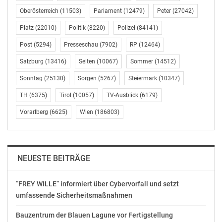
Nähere Informationen beim NÖ Straßendienst unter
Oberösterreich
(11503)
Parlament
(12479)
Peter
(27042)
der Telefonnummer 0676/812-60141, bei Ing.
Platz
(22010)
Politik
(8220)
Polizei
(84141)
Christoph Schodl BA, MA, oder per E-Mail unter
christoph.schodl@noel.gv.at
Post
(5294)
Presseschau
(7902)
RP
(12464)
Salzburg
(13416)
Seiten
(10067)
Sommer
(14512)
Amt der NÖ Landesregierung, Landesamtsdirektion/
Sonntag
(25130)
Sorgen
(5267)
Steiermark
(10347)
Öffentlichkeitsarbeit
TH
(6375)
Tirol
(10057)
TV-Ausblick
(6179)
Mag. Ing. Johannes Seiter
Telefon: 02742/9005-12174
Vorarlberg
(6625)
Wien
(186803)
E-Mail: presse@noel.gv.at
OTS-ORIGINALTEXT PRESSEAUSSENDUNG UNTER
AUSSCHLIESSLICHER INHALTLICHER VERANTWORTUNG
NEUESTE BEITRÄGE
DES AUSSENDERS. www.ots.at
© Copyright APA-OTS Originaltext-Service GmbH und
“FREY WILLE“ informiert über Cybervorfall und setzt
der jeweilige Aussender
umfassende Sicherheitsmaßnahmen
Gefällt mir:
Bauzentrum der Blauen Lagune vor Fertigstellung