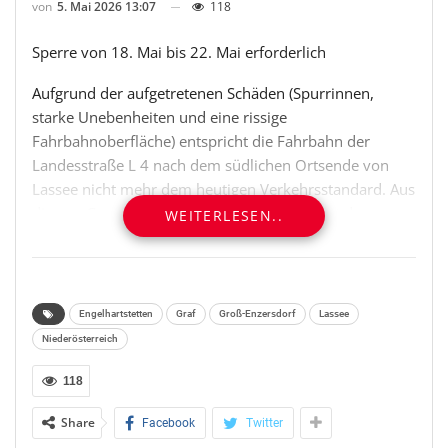
von
5. Mai 2026 13:07
118
Sperre von 18. Mai bis 22. Mai erforderlich
Aufgrund der aufgetretenen Schäden (Spurrinnen,
starke Unebenheiten und eine rissige
Fahrbahnoberfläche) entspricht die Fahrbahn der
Landesstraße L 4 nach dem südlichen Ortsende von
Lassee nicht mehr dem heutigen Verkehrsstandard. Aus
diesem Grund hat sich der NÖ Straßendienst dazu
WEITERLESEN..
entschlossen, die Fahrbahn der Landesstraße L 4 auf
einer Länge von rund 870 Metern zu erneuern. Die
Landesstraße L 4 weist in diesem Bereich ein
durchschnittliches Verkehrsaufkommen von rund
Engelhartstetten
Graf
Groß-Enzersdorf
Lassee
3.000 Fahrzeugen pro Tag auf.
Niederösterreich
Im Zuge der Fahrbahnerneuerung wird nach den
118
Fräsarbeiten auf der Landesstraße L 4 ein Asphaltvlies
Share
Facebook
Twitter
zur Verstärkung des Konstruktionsaufbaus aufgebracht.