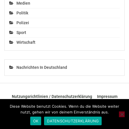
Medien
Politik
Polizei
Sport
Wirtschaft
Nachrichten In Deutschland
Nutzungsrichtlinien / Datenschutzerklärung
Impressum
Diese Website benutzt Cookies. Wenn du die Website weiter
nutzt, gehen wir von deinem Einverständnis aus.
© 2026 - TOP News Österreich - Nachrichten aus Österreich und der
ganzen Welt.
OK
DATENSCHUTZERKLÄRUNG