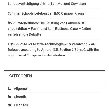
Konsumentinnen und Konsumenten ab, hielt Peter
Landesverteidigung erinnert an Mut und Gewissen
Wurm (FPÖ) fest. Für Tina Angela Berger (FPÖ) sind die
seit mehr als zehn Jahren laufenden Verhandlungen zur
Summer Schools beleben den IMC Campus Krems
Reform der Fluggastrechte „ein weiteres Beispiel, wie
ÖVP – Wienerinnen: Die Leistung von Familien ist
die Bürokratie-Hochburg in Brüssel agiert“. Wer
unbezahlbar – Familie ist kein Business Case – Grüne
stundenlang an einem Flughafen festsitze, dürfe am
verfehlen die Debatte
Ende nicht um eine Entschädigung gebracht werden.
Dem schloss sich Manuel Pfeifer (FPÖ) an. Der FPÖ-
EQS-PVR: AT&S Austria Technologie & Systemtechnik AG:
Abgeordnete plädierte dafür, auch das Recht auf
Release according to Article 135, Section 2 BörseG with the
analoges Leben – etwa durch keine finanziellen
objective of Europe-wide distribution
Benachteiligungen bei Ablehnung des Online-Check-Ins
– in die Fluggastrechteverordnung aufzunehmen.
KATEGORIEN
Anstatt einer Schwächung der Rechte für Reisende
brauche es deren Stärkung, betonte auch Elisabeth
Götze (Grüne). Die aktuellen Vorschläge der EU-
Allgemein
Kommission würden aber einer Aushöhlung
Chronik
gleichkommen. Zudem müssten Alternativen zum
Finanzen
Flugverkehr, wie das Bahnfahren, verstärkt von der EU