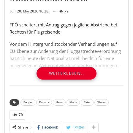
von
20. Mai 2026 16:38
79
FPÖ scheitert mit Antrag gegen jegliche Abstriche bei
Rechten für Flugreisende
Vor dem Hintergrund stockender Verhandlungen auf
EU-Ebene zur Änderung der Fluggastrechteverordnung
hat sich heute der Nationalrat mehrheitlich für eine
ausgewogene Weiterentwicklung der Bestimmungen –
unter Wahrung von Konsumentenschutz und
WEITERLESEN..
Wettbewerbsfähigkeit – ausgesprochen. Die
Verordnung legt insbesondere Ansprüche von
Passagieren bei Nichtbeförderung, Flugannullierungen
sowie erheblichen Verspätungen fest und sieht
Berger
Europa
Haus
Klaus
Peter
Wurm
Ausgleichsleistungen abhängig von der Flugdistanz vor.
Strittig ist vor allem, ab welcher Verspätung Fluggästen
79
künftig Entschädigungen zustehen und wie hoch diese
Share
Facebook
Twitter
ausfallen sollen. Es müsse ein ausgewogenes