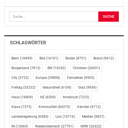
Gleichgewicht zwischen Konsumentenschutz und der
wirtschaftlichen Belastbarkeit der
Luftfahrtunternehmen hergestellt werden, heißt es im
Antrag von ÖVP, SPÖ und NEOS.
Keine Zustimmung gab es seitens der FPÖ und der
SCHLAGWÖRTER
Grünen. Sie befürchten Verschlechterungen für
Konsumentinnen und Konsumenten, sollten die von
der EU-Kommission vorgelegten Vorschläge umgesetzt
Beim
(18499)
Bild
(16101)
Boden
(8751)
Brand
(9612)
werden. In diesem Sinn wendet sich die FPÖ in einem
Burgenland
(7813)
BW
(16242)
Christian
(20431)
eigenen Entschließungsantrag gegen die geplante
City
(5723)
Europa
(39808)
Fernsehen
(9505)
Reform. Der Rückbau bestehender Passagierrechte sei
„absolut unverständlich und inakzeptabel“, heißt es in
Freitag
(33232)
Gesundheit
(6104)
Graz
(9936)
der Initiative, die jedoch in der Minderheit blieb.
Haus
(16809)
HE
(6509)
Innsbruck
(7225)
KÖNIGSBERGER-LUDWIG: AUFWEICHEN DER EU-
Klaus
(7375)
Kriminalität
(84375)
Kärnten
(9712)
FLUGGASTRECHTE IST NO-GO
Landesregierung
(6584)
Linz
(10716)
Medien
(9837)
Mit Österreich werde es kein Aufweichen der EU-
NI
(13669)
Niederösterreich
(27791)
NRW
(26322)