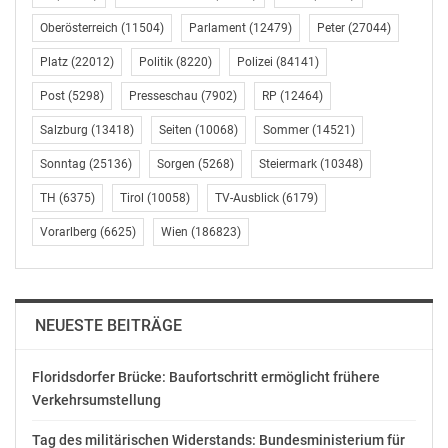
Fluggastrechte geben, betonte
Oberösterreich
(11504)
Parlament
(12479)
Peter
(27044)
Konsumentenschutzstaatssekretärin Ulrike
Platz
(22012)
Politik
(8220)
Polizei
(84141)
Königsberger-Ludwig. Die von den Koalitionsparteien
vorgelegte Initiative stütze die Verhandlungsposition
Post
(5298)
Presseschau
(7902)
RP
(12464)
der Bundesregierung in Brüssel, die die Beibehaltung
Salzburg
(13418)
Seiten
(10068)
Sommer
(14521)
der vollen Ausgleichszahlung ab drei Stunden
Verspätung für Reisende beinhalte. Eine Aufhebung der
Sonntag
(25136)
Sorgen
(5268)
Steiermark
(10348)
Zeitschwellen und finanzielle Kürzungen bei den
TH
(6375)
Tirol
(10058)
TV-Ausblick
(6179)
Fluggastrechten bezeichnete die Staatssekretärin als
Vorarlberg
(6625)
Wien
(186823)
„No-Go“. Es gehe stattdessen um eine ausgewogene
Entwicklung der Fluggastrechte, die den
Konsumentenschutz in den Mittelpunkt stelle.
Gleichzeitig müsse aber auch die Wettbewerbsfähigkeit
NEUESTE BEITRÄGE
der Fluglinien miteinbezogen werden.
Floridsdorfer Brücke: Baufortschritt ermöglicht frühere
Im Gegensatz zu den Koalitionsparteien – deren Antrag
Verkehrsumstellung
defacto eine Kürzung der Fluggastrechte bedeute, lehne
seine Fraktion jegliche Form der Verschlechterung für
Tag des militärischen Widerstands: Bundesministerium für