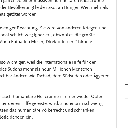
en Jahren zu einer massiven humanitären Katastrophe
der Bevölkerung) leiden akut an Hunger. Weit mehr als
ts getötet worden.
weniger Beachtung. Sie wird von anderen Kriegen und
ional schlichtweg ignoriert, obwohl es die größte
 Maria Katharina Moser, Direktorin der Diakonie
mso wichtiger, weil die internationale Hilfe für den
 des Sudans mehr als neun Millionen Menschen
 Nachbarländern wie Tschad, dem Südsudan oder Ägypten
ber auch humanitäre Helfer:innen immer wieder Opfer
er denen Hilfe geleistet wird, sind enorm schwierig.
letzen das humanitäre Völkerrecht und schränken
otleidenden ein.