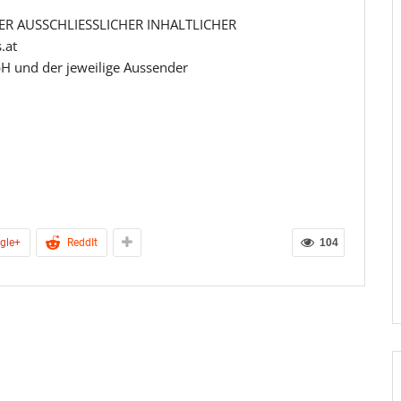
R AUSSCHLIESSLICHER INHALTLICHER
.at
H und der jeweilige Aussender
gle+
ReddIt
104