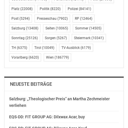
zur Zielscheibe macht.
Platz
(22008)
Politik
(8220)
Polizei
(84141)
Mehr als Überlebenshilfe – 80 Jahre Care-Paket
Post
(5294)
Presseschau
(7902)
RP
(12464)
Salzburg
(13408)
Seiten
(10065)
Sommer
(14505)
„Die Care-Pakete waren ein Lichtblick“, erinnert sich die
91-jährige Wienerin Christa Chorherr. 1946, als die
Sonntag
(25126)
Sorgen
(5267)
Steiermark
(10341)
österreichische Bevölkerung nach dem Krieg Hunger
TH
(6375)
Tirol
(10049)
TV-Ausblick
(6179)
leidet, bringen die Hilfspakete aus den USA dringend
Vorarlberg
(6620)
Wien
(186779)
benötigte Nahrungsmittel. Und sie geben auch
Hoffnung auf bessere Zeiten sowie das Gefühl, von der
Welt nicht ganz vergessen zu sein. Silvia Heimader hat
für „Thema“ mit Zeitzeuginnen über ihre Kindheit in der
NEUESTE BEITRÄGE
Nachkriegszeit gesprochen und im ORF-Archiv kaum
bekanntes historisches Material gefunden.
Salzburg: „Theologischer Preis“ an Martha Zechmeister
verliehen
Vatertag – Vater sein einst und heute
EQS-DD: FIT GROUP AG: Dilxwax Acar, buy
„Es war für mich von vornhinein klar, dass
Kinderbetreuung nicht Sache der Frau allein sein sollte“,