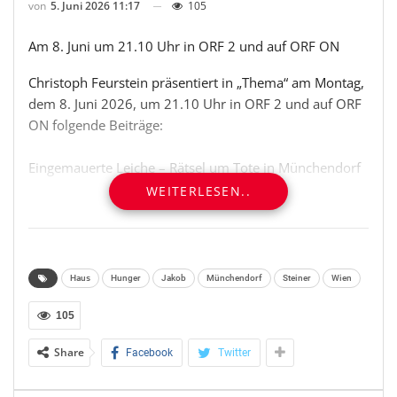
von
5. Juni 2026 11:17
105
Am 8. Juni um 21.10 Uhr in ORF 2 und auf ORF ON
Christoph Feurstein präsentiert in „Thema“ am Montag,
dem 8. Juni 2026, um 21.10 Uhr in ORF 2 und auf ORF
ON folgende Beiträge:
Eingemauerte Leiche – Rätsel um Tote in Münchendorf
WEITERLESEN..
Im November wäre sie 100 Jahre alt geworden. Ein
Bekannter wollte aus diesem Anlass eine Frau in ihrem
Haus nahe Wien besuchen. Als niemand öffnet,
alarmiert er die Polizei. Spürhunde finden die offenbar
Haus
Hunger
Jakob
Münchendorf
Steiner
Wien
schon vor Jahren verstorbene, mumifizierte Frau
eingemauert hinter einer Wand. Wer hat die Frau dort
105
versteckt, was ist das Motiv dafür und wer hat in all den
Share
Facebook
Twitter
Jahren den Garten gepflegt? Die zuständige
Staatsanwaltschaft Wien gibt dazu bisher kaum