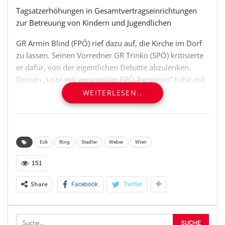
Tagsatzerhöhungen in Gesamtvertragseinrichtungen
zur Betreuung von Kindern und Jugendlichen
GR Armin Blind (FPÖ) rief dazu auf, die Kirche im Dorf
zu lassen. Seinen Vorredner GR Trinko (SPÖ) kritisierte
er dafür, von der eigentlichen Debatte abzulenken.
Dessen „Liste mit verurteilten FPÖ-Personen“ habe mit
der Thematik des demografischen Wandels nichts zu
WEITERLESEN..
tun. Anstatt die steigende Jugendkriminalität zu
diskutieren, falle die SPÖ nur mit Ablenkungsversuchen
auf, bedauerte Blind.
Eck
Ring
Stadler
Weber
Wien
Die sachliche Genehmigung wurde angenommen. Ein
FPÖ-Antrag zur Herabsetzung der Strafmündigkeit fand
151
keine Mehrheit.
Share
Facebook
Twitter
TARIFÄNDERUNG DES SPÄTBETREUUNGSBEITRAGES AN
ÖFFENTLICHEN GANZTAGSSCHULEN