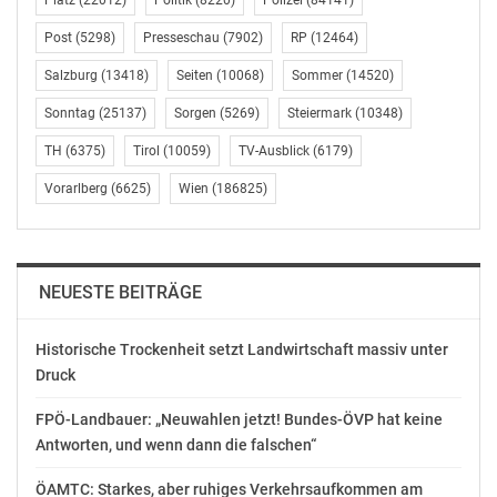
Platz
(22012)
Politik
(8220)
Polizei
(84141)
kosten zwei Stunden pädagogische Betreuung 2,60
Euro. Die Zeit von 7:15 bis 15:30 Uhr bleibt kostenlos –
Post
(5298)
Presseschau
(7902)
RP
(12464)
und darauf kann Wien „stolz sein“. Das Angebot gibt es
Salzburg
(13418)
Seiten
(10068)
Sommer
(14520)
in keinem anderen Bundesland, so Pany.
Sonntag
(25137)
Sorgen
(5269)
Steiermark
(10348)
Die Tarifänderung wurde angenommen.
TH
(6375)
Tirol
(10059)
TV-Ausblick
(6179)
Vorarlberg
(6625)
Wien
(186825)
SACHKREDITGENEHMIGUNG FÜR DIE
MITTAGSVERPFLEGUNG AN GANZTÄGIG GEFÜHRTEN
OFFENEN UND VERSCHRÄNKTEN ALLGEMEIN
BILDENDEN WIENER PFLICHTSCHULEN
NEUESTE BEITRÄGE
Felix Stadler, BSc, MA (GRÜNE) bewertete warmes
Historische Trockenheit setzt Landwirtschaft massiv unter
Mittagessen an 241 Ganztagsschulen in Wien
Druck
grundsätzlich positiv. Allerdings werde das Essen von
zwei „Massencaterern“ in Tiefkühlform geliefert. Das, so
FPÖ-Landbauer: „Neuwahlen jetzt! Bundes-ÖVP hat keine
Stadler, sei nicht gut genug. Auch hätten Schulen keine
Antworten, und wenn dann die falschen“
Auswahl in Sachen Caterer. Es gibt für Schulen keine
Möglichkeit, mit kleineren, lokalen Betrieben
ÖAMTC: Starkes, aber ruhiges Verkehrsaufkommen am