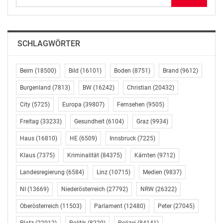
GR Ilija Tufegdzic (FPÖ) ortete ein „massives“
Budgetproblem in Wien und urteilte: „Die Stadt ist
pleite“. Tufegdzic kritisierte, dass die Stadt sich dazu
SCHLAGWÖRTER
entschlossen habe, die Menschen zu „belasten“, anstatt
die Ausgaben zu senken. Die Gebühren seien um 27
Prozent erhöht worden. Der Spätbetreuungsbeitrag an
Beim
(18500)
Bild
(16101)
Boden
(8751)
Brand
(9612)
den Ganztagsschulen werde nun um 133 Euro erhöht
Burgenland
(7813)
BW
(16242)
Christian
(20432)
und so verdoppelt. Gerade für Familien seien die
City
(5725)
Europa
(39807)
Fernsehen
(9505)
Belastungen „spürbar“. Arbeitnehmende und
Steuerzahlende würden „zur Kasse gebeten“.
Freitag
(33233)
Gesundheit
(6104)
Graz
(9934)
Haus
(16810)
HE
(6509)
Innsbruck
(7225)
GRin Astrid Pany, BEd, MA (SPÖ) stellte klar, dass die
„reine Betreuung“ bezahlbar gemacht wird, um einen
Klaus
(7375)
Kriminalität
(84375)
Kärnten
(9712)
Ausgleich zwischen den verschiedenen Schulformen zu
Landesregierung
(6584)
Linz
(10715)
Medien
(9837)
schaffen. Auch hätten sich zu den alten Tarifen viele
Familien „vorsichtshalber“ angemeldet, ohne die
NI
(13669)
Niederösterreich
(27792)
NRW
(26322)
Betreuung tatsächlich zu nutzen. Der Beitrag liegt
Oberösterreich
(11503)
Parlament
(12480)
Peter
(27045)
weiterhin unter den Realkosten, so Pany. Insgesamt