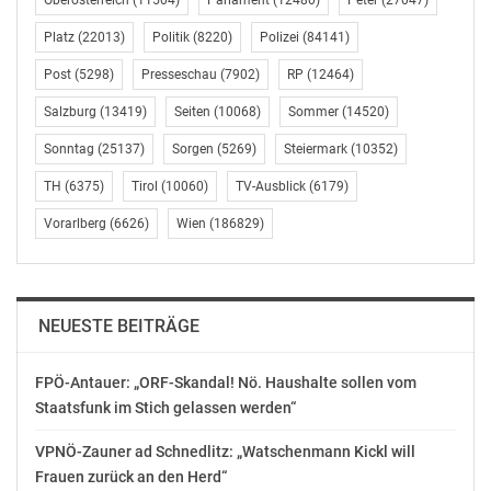
Oberösterreich
(11504)
Parlament
(12480)
Peter
(27047)
Platz
(22013)
Politik
(8220)
Polizei
(84141)
Post
(5298)
Presseschau
(7902)
RP
(12464)
Salzburg
(13419)
Seiten
(10068)
Sommer
(14520)
Sonntag
(25137)
Sorgen
(5269)
Steiermark
(10352)
TH
(6375)
Tirol
(10060)
TV-Ausblick
(6179)
Vorarlberg
(6626)
Wien
(186829)
NEUESTE BEITRÄGE
FPÖ-Antauer: „ORF-Skandal! Nö. Haushalte sollen vom
Staatsfunk im Stich gelassen werden“
VPNÖ-Zauner ad Schnedlitz: „Watschenmann Kickl will
Frauen zurück an den Herd“