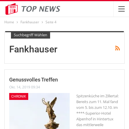
Home
Fankhauser
Seite 4
Suchbegriff Wählen
Fankhauser
Genussvolles Treffen
Okt. 14, 2019 09:34
Spitzenküche im Zillertal:
CHRONIK
Bereits zum 11. Mal fand
vom 5. bis zum 12.10. im
****-Superior-Hotel
Alpenhof in Hintertux
das mittlerweile