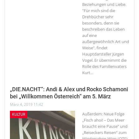
Beziehungen und Liebe.
"Für mich sind die
Drehbücher sehr
besonders, denn sie
beschreiben das Leben
auf eine
außergewöhnlich Art und
Weise", findet
Hauptdarsteller Jürgen
Vogel. Er übernimmt die
Rolle des Familienvaters
Kurt
…
„DIE.NACHT“: Andi & Alex und Rocko Schamoni
bei „Willkommen Österreich“ am 5. März
März 4, 2019 11:42
Außerdem: Neue Folge
KULTUR
„Fisch ahoi! – Das Meer
braucht eine Pause“ und
„Reiseckers Reisen“ zum
Wiedersehen
Wien (OTS)