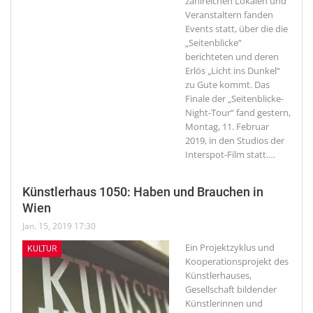
zahlreichen Lokalen und
Veranstaltern fanden
Events statt, über die die
„Seitenblicke“
berichteten und deren
Erlös „Licht ins Dunkel“
zu Gute kommt. Das
Finale der „Seitenblicke-
Night-Tour“ fand gestern,
Montag, 11. Februar
2019, in den Studios der
Interspot-Film statt.
…
Künstlerhaus 1050: Haben und Brauchen in
Wien
Jan. 15, 2019 17:30
Ein Projektzyklus und
KULTUR
Kooperationsprojekt des
Künstlerhauses,
Gesellschaft bildender
Künstlerinnen und