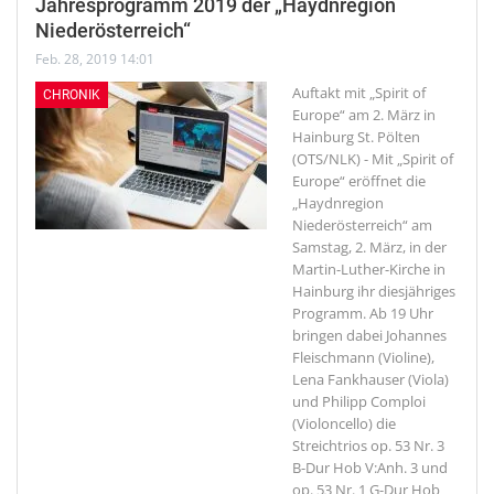
Jahresprogramm 2019 der „Haydnregion
Niederösterreich“
Feb. 28, 2019 14:01
Auftakt mit „Spirit of
CHRONIK
Europe“ am 2. März in
Hainburg
St. Pölten
(OTS/NLK) - Mit „Spirit of
Europe“ eröffnet die
„Haydnregion
Niederösterreich“ am
Samstag, 2. März, in der
Martin-Luther-Kirche in
Hainburg ihr diesjähriges
Programm. Ab 19 Uhr
bringen dabei Johannes
Fleischmann (Violine),
Lena Fankhauser (Viola)
und Philipp Comploi
(Violoncello) die
Streichtrios op. 53 Nr. 3
B-Dur Hob V:Anh. 3 und
op. 53 Nr. 1 G-Dur Hob