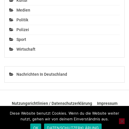
Kultur
Medien
Politik
Polizei
Sport
Wirtschaft
Nachrichten In Deutschland
Nutzungsrichtlinien / Datenschutzerklärung
Impressum
Diese Website benutzt Cookies. Wenn du die Website weiter
© 2026 - TOP News Österreich - Nachrichten aus Österreich und der
nutzt, gehen wir von deinem Einverständnis aus.
ganzen Welt.
OK
DATENSCHUTZERKLÄRUNG