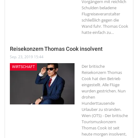
Vorgängern mit reichlich
Schulden beladene
Flugreiseveranstalter
schließlich gegen die
Wand fuhr. Thomas Cook
hatte einfach zu
…
Reisekonzern Thomas Cook insolvent
Sep. 23, 2019 15:44
Der britische
WIRTSCHAFT
Reisekonzern Thomas
Cook hat den Betrieb
eingestellt. Alle Flüge
wurden gestrichen. Nun
drohen
Hunderttausende
Urlauber zu stranden.
Wien (OTS) - Der britische
Tourismuskonzern
Thomas Cook ist seit
heute morgen insolvent,