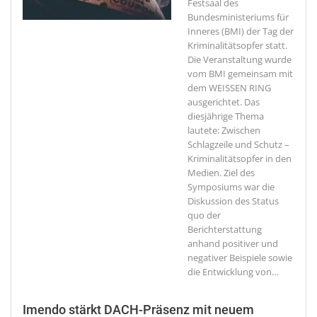
Festsaal des
Bundesministeriums für
Inneres (BMI) der Tag der
Kriminalitätsopfer statt.
Die Veranstaltung wurde
vom BMI gemeinsam mit
dem WEISSEN RING
ausgerichtet. Das
diesjährige Thema
lautete: Zwischen
Schlagzeile und Schutz –
Kriminalitätsopfer in den
Medien. Ziel des
Symposiums war die
Diskussion des Status
quo der
Berichterstattung
anhand positiver und
negativer Beispiele sowie
die Entwicklung von
…
Imendo stärkt DACH-Präsenz mit neuem