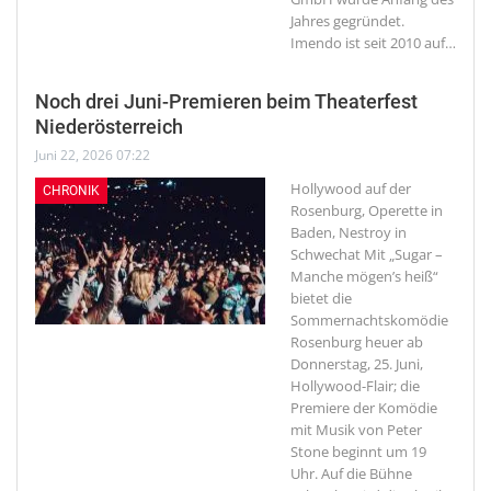
Jahres gegründet.
Imendo ist seit 2010 auf
…
Noch drei Juni-Premieren beim Theaterfest
Niederösterreich
Juni 22, 2026 07:22
Hollywood auf der
CHRONIK
Rosenburg, Operette in
Baden, Nestroy in
Schwechat
Mit „Sugar –
Manche mögen’s heiß“
bietet die
Sommernachtskomödie
Rosenburg heuer ab
Donnerstag, 25. Juni,
Hollywood-Flair; die
Premiere der Komödie
mit Musik von Peter
Stone beginnt um 19
Uhr. Auf die Bühne