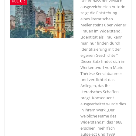
Der Vorlass der vielfach
KULTUR
ausgezeichneten Autorin
zeigt die Entstehung
eines literarischen
Meilensteins über Wiener
Frauen im Widerstand.
„Identität als Frau kann
man nur finden durch
Identifizierung mit der
eigenen Geschichte.“
Dieser Satz findet sich im
Werkentwurf von Marie-
Thérèse Kerschbaumer –
und verdichtet das
Anliegen, das ihr
literarisches Schaffen
prägt. Konsequent
ausgearbeitet wurde dies
in ihrem Werk „Der
weibliche Name des
Widerstands“, das 1988
erschien, mehrfach
aufgelegt und 1989