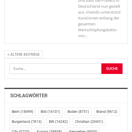
und baut die Präsenz in
Deutschland nun gezielt
aus. Imendo unterstützt
Kund:innen entlang der
gesamten
Wertschöpfungskette -
von
…
ÄLTERE BEITRÄGE
SCHLAGWÖRTER
Beim
(18499)
Bild
(16101)
Boden
(8751)
Brand
(9612)
Burgenland
(7813)
BW
(16242)
Christian
(20431)
City
(5725)
Europa
(39808)
Fernsehen
(9505)