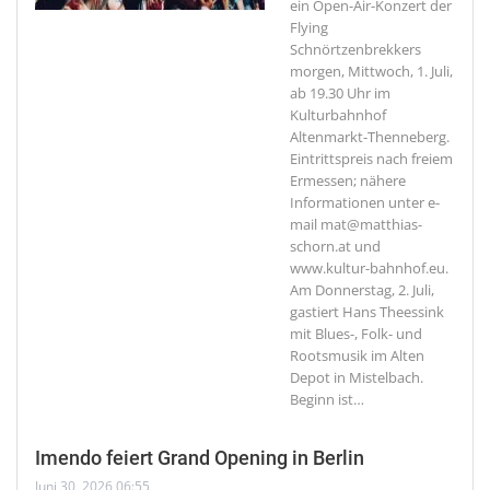
ein Open-Air-Konzert der
Flying
Schnörtzenbrekkers
morgen, Mittwoch, 1. Juli,
ab 19.30 Uhr im
Kulturbahnhof
Altenmarkt-Thenneberg.
Eintrittspreis nach freiem
Ermessen; nähere
Informationen unter e-
mail mat@matthias-
schorn.at und
www.kultur-bahnhof.eu.
Am Donnerstag, 2. Juli,
gastiert Hans Theessink
mit Blues-, Folk- und
Rootsmusik im Alten
Depot in Mistelbach.
Beginn ist
…
Imendo feiert Grand Opening in Berlin
Juni 30, 2026 06:55