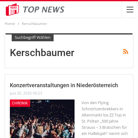
Home
Kerschbaumer
Suchbegriff Wählen
Kerschbaumer
Konzertveranstaltungen in Niederösterreich
Juni 30, 2026 09:23
Von den Flying
CHRONIK
Schnörtzenbrekkers in
Altenmarkt bis ZZ Top in
St. Pölten
„500 Jahre
Strauss – 3 Bratschen für
ein Hallelujah“ nennt sich