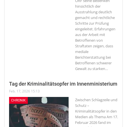
ORF seine Bedenken
hinsichtlich der
Ausstrahlung deutlich
gemacht und rechtliche
Schritte zur Prüfung
eingeleitet. Erfahrungen
aus der Arbeit mit
Betroffenen von
Straftaten zeigen, dass
mediale
Berichterstattung bei
Betroffenen schwerer
Gewalt zu starken
…
Tag der Kriminalitätsopfer im Innenministerium
Feb. 17, 2026 15:13
Zwischen Schlagzeile und
CHRONIK
Schutz –
Kriminalitätsopfer in den
Medien als Thema
Am 17.
Februar 2026 fand im